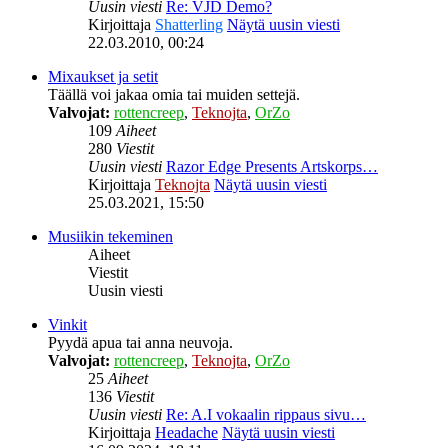
Uusin viesti
Re: VJD Demo?
Kirjoittaja
Shatterling
Näytä uusin viesti
22.03.2010, 00:24
Mixaukset ja setit
Täällä voi jakaa omia tai muiden settejä.
Valvojat:
rottencreep
,
Teknojta
,
OrZo
109
Aiheet
280
Viestit
Uusin viesti
Razor Edge Presents Artskorps…
Kirjoittaja
Teknojta
Näytä uusin viesti
25.03.2021, 15:50
Musiikin tekeminen
Aiheet
Viestit
Uusin viesti
Vinkit
Pyydä apua tai anna neuvoja.
Valvojat:
rottencreep
,
Teknojta
,
OrZo
25
Aiheet
136
Viestit
Uusin viesti
Re: A.I vokaalin rippaus sivu…
Kirjoittaja
Headache
Näytä uusin viesti