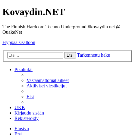
Kovaydin.NET
The Finnish Hardcore Techno Underground #kovaydin.net @
QuakeNet
Hyppää sisältöön
Tarkennettu haku
Etsi
Pikalinkit
Vastaamattomat aiheet
Aktiiviset viestiketjut
Etsi
UKK
Kirjaudu sisään
Rekisteröidy
Etusivu
Etsi