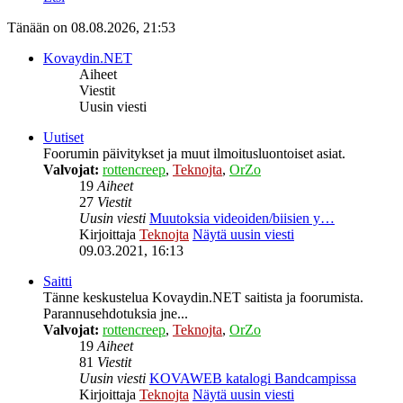
Tänään on 08.08.2026, 21:53
Kovaydin.NET
Aiheet
Viestit
Uusin viesti
Uutiset
Foorumin päivitykset ja muut ilmoitusluontoiset asiat.
Valvojat:
rottencreep
,
Teknojta
,
OrZo
19
Aiheet
27
Viestit
Uusin viesti
Muutoksia videoiden/biisien y…
Kirjoittaja
Teknojta
Näytä uusin viesti
09.03.2021, 16:13
Saitti
Tänne keskustelua Kovaydin.NET saitista ja foorumista.
Parannusehdotuksia jne...
Valvojat:
rottencreep
,
Teknojta
,
OrZo
19
Aiheet
81
Viestit
Uusin viesti
KOVAWEB katalogi Bandcampissa
Kirjoittaja
Teknojta
Näytä uusin viesti