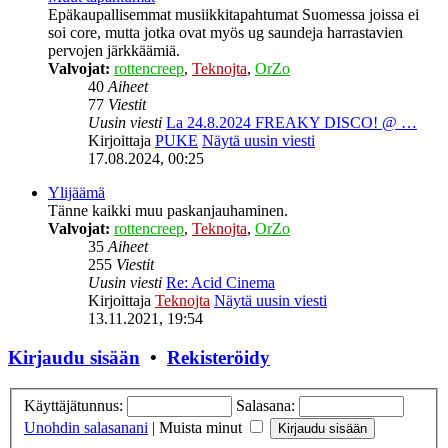
Epäkaupallisemmat musiikkitapahtumat Suomessa joissa ei
soi core, mutta jotka ovat myös ug saundeja harrastavien
pervojen järkkäämiä.
Valvojat:
rottencreep
,
Teknojta
,
OrZo
40
Aiheet
77
Viestit
Uusin viesti
La 24.8.2024 FREAKY DISCO! @ …
Kirjoittaja
PUKE
Näytä uusin viesti
17.08.2024, 00:25
Ylijäämä
Tänne kaikki muu paskanjauhaminen.
Valvojat:
rottencreep
,
Teknojta
,
OrZo
35
Aiheet
255
Viestit
Uusin viesti
Re: Acid Cinema
Kirjoittaja
Teknojta
Näytä uusin viesti
13.11.2021, 19:54
Kirjaudu sisään
•
Rekisteröidy
Käyttäjätunnus:
Salasana:
Unohdin salasanani
|
Muista minut