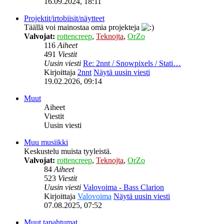
16.09.2024, 18:11
Projektit/irtobiisit/näytteet
Täällä voi mainostaa omia projekteja
Valvojat:
rottencreep
,
Teknojta
,
OrZo
116
Aiheet
491
Viestit
Uusin viesti
Re: 2nnt / Snowpixels / Stati…
Kirjoittaja
2nnt
Näytä uusin viesti
19.02.2026, 09:14
Muut
Aiheet
Viestit
Uusin viesti
Muu musiikki
Keskustelu muista tyyleistä.
Valvojat:
rottencreep
,
Teknojta
,
OrZo
84
Aiheet
523
Viestit
Uusin viesti
Valovoima - Bass Clarion
Kirjoittaja
Valovoima
Näytä uusin viesti
07.08.2025, 07:52
Muut tapahtumat