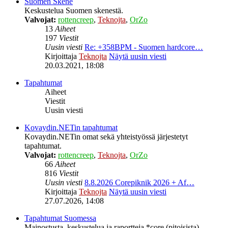
Suomen Skene
Keskustelua Suomen skenestä.
Valvojat:
rottencreep
,
Teknojta
,
OrZo
13
Aiheet
197
Viestit
Uusin viesti
Re: +358BPM - Suomen hardcore…
Kirjoittaja
Teknojta
Näytä uusin viesti
20.03.2021, 18:08
Tapahtumat
Aiheet
Viestit
Uusin viesti
Kovaydin.NETin tapahtumat
Kovaydin.NETin omat sekä yhteistyössä järjestetyt
tapahtumat.
Valvojat:
rottencreep
,
Teknojta
,
OrZo
66
Aiheet
816
Viestit
Uusin viesti
8.8.2026 Corepiknik 2026 + Af…
Kirjoittaja
Teknojta
Näytä uusin viesti
27.07.2026, 14:08
Tapahtumat Suomessa
Mainostusta, keskustelua ja raportteja *core (pitoisista)