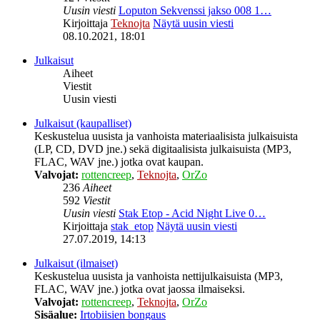
Uusin viesti
Loputon Sekvenssi jakso 008 1…
Kirjoittaja
Teknojta
Näytä uusin viesti
08.10.2021, 18:01
Julkaisut
Aiheet
Viestit
Uusin viesti
Julkaisut (kaupalliset)
Keskustelua uusista ja vanhoista materiaalisista julkaisuista
(LP, CD, DVD jne.) sekä digitaalisista julkaisuista (MP3,
FLAC, WAV jne.) jotka ovat kaupan.
Valvojat:
rottencreep
,
Teknojta
,
OrZo
236
Aiheet
592
Viestit
Uusin viesti
Stak Etop - Acid Night Live 0…
Kirjoittaja
stak_etop
Näytä uusin viesti
27.07.2019, 14:13
Julkaisut (ilmaiset)
Keskustelua uusista ja vanhoista nettijulkaisuista (MP3,
FLAC, WAV jne.) jotka ovat jaossa ilmaiseksi.
Valvojat:
rottencreep
,
Teknojta
,
OrZo
Sisäalue:
Irtobiisien bongaus