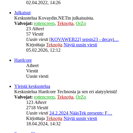
02.04.2022, 14:26
Julkaisut
Keskustelua Kovaydin.NETin julkaisuista.
Valvojat:
rottencreep
,
Teknojta
,
OrZo
23
Aiheet
57
Viestit
Uusin viesti
[KOVAWEB22] sepsis23 - decayi…
Kirjoittaja
Teknojta
Näytä uusin viesti
05.02.2026, 12:12
Hardcore
Aiheet
Viestit
Uusin viesti
Yleistä keskustelua
Keskustelua Hardcore Technosta ja sen eri alatyyleistä!
Valvojat:
rottencreep
,
Teknojta
,
OrZo
123
Aiheet
2718
Viestit
Uusin viesti
24.2.2024 NääsTek presents: F…
Kirjoittaja
Teknojta
Näytä uusin viesti
18.04.2024, 14:32