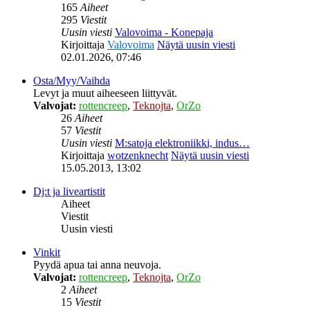
165
Aiheet
295
Viestit
Uusin viesti
Valovoima - Konepaja
Kirjoittaja
Valovoima
Näytä uusin viesti
02.01.2026, 07:46
Osta/Myy/Vaihda
Levyt ja muut aiheeseen liittyvät.
Valvojat:
rottencreep
,
Teknojta
,
OrZo
26
Aiheet
57
Viestit
Uusin viesti
M:satoja elektroniikki, indus…
Kirjoittaja
wotzenknecht
Näytä uusin viesti
15.05.2013, 13:02
Dj:t ja liveartistit
Aiheet
Viestit
Uusin viesti
Vinkit
Pyydä apua tai anna neuvoja.
Valvojat:
rottencreep
,
Teknojta
,
OrZo
2
Aiheet
15
Viestit