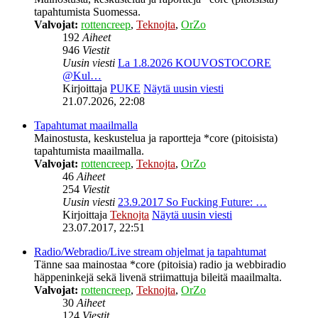
tapahtumista Suomessa.
Valvojat:
rottencreep
,
Teknojta
,
OrZo
192
Aiheet
946
Viestit
Uusin viesti
La 1.8.2026 KOUVOSTOCORE
@Kul…
Kirjoittaja
PUKE
Näytä uusin viesti
21.07.2026, 22:08
Tapahtumat maailmalla
Mainostusta, keskustelua ja raportteja *core (pitoisista)
tapahtumista maailmalla.
Valvojat:
rottencreep
,
Teknojta
,
OrZo
46
Aiheet
254
Viestit
Uusin viesti
23.9.2017 So Fucking Future: …
Kirjoittaja
Teknojta
Näytä uusin viesti
23.07.2017, 22:51
Radio/Webradio/Live stream ohjelmat ja tapahtumat
Tänne saa mainostaa *core (pitoisia) radio ja webbiradio
häppeninkejä sekä livenä striimattuja bileitä maailmalta.
Valvojat:
rottencreep
,
Teknojta
,
OrZo
30
Aiheet
124
Viestit