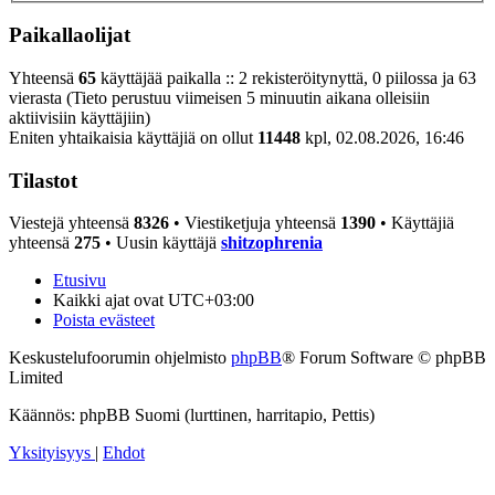
Paikallaolijat
Yhteensä
65
käyttäjää paikalla :: 2 rekisteröitynyttä, 0 piilossa ja 63
vierasta (Tieto perustuu viimeisen 5 minuutin aikana olleisiin
aktiivisiin käyttäjiin)
Eniten yhtaikaisia käyttäjiä on ollut
11448
kpl, 02.08.2026, 16:46
Tilastot
Viestejä yhteensä
8326
• Viestiketjuja yhteensä
1390
• Käyttäjiä
yhteensä
275
• Uusin käyttäjä
shitzophrenia
Etusivu
Kaikki ajat ovat
UTC+03:00
Poista evästeet
Keskustelufoorumin ohjelmisto
phpBB
® Forum Software © phpBB
Limited
Käännös: phpBB Suomi (lurttinen, harritapio, Pettis)
Yksityisyys
|
Ehdot