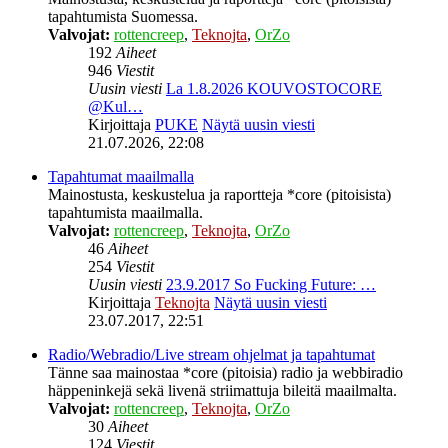
tapahtumista Suomessa.
Valvojat:
rottencreep
,
Teknojta
,
OrZo
192
Aiheet
946
Viestit
Uusin viesti
La 1.8.2026 KOUVOSTOCORE
@Kul…
Kirjoittaja
PUKE
Näytä uusin viesti
21.07.2026, 22:08
Tapahtumat maailmalla
Mainostusta, keskustelua ja raportteja *core (pitoisista)
tapahtumista maailmalla.
Valvojat:
rottencreep
,
Teknojta
,
OrZo
46
Aiheet
254
Viestit
Uusin viesti
23.9.2017 So Fucking Future: …
Kirjoittaja
Teknojta
Näytä uusin viesti
23.07.2017, 22:51
Radio/Webradio/Live stream ohjelmat ja tapahtumat
Tänne saa mainostaa *core (pitoisia) radio ja webbiradio
häppeninkejä sekä livenä striimattuja bileitä maailmalta.
Valvojat:
rottencreep
,
Teknojta
,
OrZo
30
Aiheet
124
Viestit