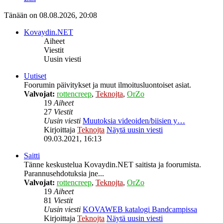
Tänään on 08.08.2026, 20:08
Kovaydin.NET
Aiheet
Viestit
Uusin viesti
Uutiset
Foorumin päivitykset ja muut ilmoitusluontoiset asiat.
Valvojat:
rottencreep
,
Teknojta
,
OrZo
19
Aiheet
27
Viestit
Uusin viesti
Muutoksia videoiden/biisien y…
Kirjoittaja
Teknojta
Näytä uusin viesti
09.03.2021, 16:13
Saitti
Tänne keskustelua Kovaydin.NET saitista ja foorumista.
Parannusehdotuksia jne...
Valvojat:
rottencreep
,
Teknojta
,
OrZo
19
Aiheet
81
Viestit
Uusin viesti
KOVAWEB katalogi Bandcampissa
Kirjoittaja
Teknojta
Näytä uusin viesti