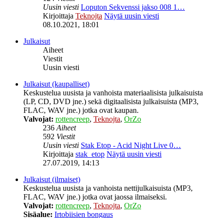
Uusin viesti
Loputon Sekvenssi jakso 008 1…
Kirjoittaja
Teknojta
Näytä uusin viesti
08.10.2021, 18:01
Julkaisut
Aiheet
Viestit
Uusin viesti
Julkaisut (kaupalliset)
Keskustelua uusista ja vanhoista materiaalisista julkaisuista
(LP, CD, DVD jne.) sekä digitaalisista julkaisuista (MP3,
FLAC, WAV jne.) jotka ovat kaupan.
Valvojat:
rottencreep
,
Teknojta
,
OrZo
236
Aiheet
592
Viestit
Uusin viesti
Stak Etop - Acid Night Live 0…
Kirjoittaja
stak_etop
Näytä uusin viesti
27.07.2019, 14:13
Julkaisut (ilmaiset)
Keskustelua uusista ja vanhoista nettijulkaisuista (MP3,
FLAC, WAV jne.) jotka ovat jaossa ilmaiseksi.
Valvojat:
rottencreep
,
Teknojta
,
OrZo
Sisäalue:
Irtobiisien bongaus