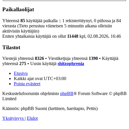
Paikallaolijat
Yhteensä
85
käyttäjää paikalla :: 1 rekisteröitynyt, 0 piilossa ja 84
vierasta (Tieto perustuu viimeisen 5 minuutin aikana olleisiin
aktiivisiin käyttäjiin)
Eniten yhtaikaisia käyttäjiä on ollut
11448
kpl, 02.08.2026, 16:46
Tilastot
Viestejä yhteensä
8326
• Viestiketjuja yhteensä
1390
• Käyttäjiä
yhteensä
275
• Uusin käyttäjä
shitzophrenia
Etusivu
Kaikki ajat ovat
UTC+03:00
Poista evästeet
Keskustelufoorumin ohjelmisto
phpBB
® Forum Software © phpBB
Limited
Käännös: phpBB Suomi (lurttinen, harritapio, Pettis)
Yksityisyys
|
Ehdot