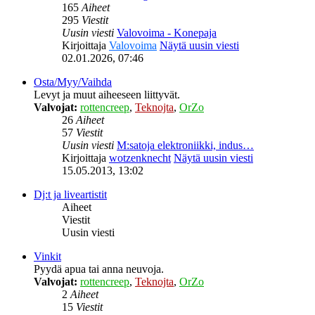
165
Aiheet
295
Viestit
Uusin viesti
Valovoima - Konepaja
Kirjoittaja
Valovoima
Näytä uusin viesti
02.01.2026, 07:46
Osta/Myy/Vaihda
Levyt ja muut aiheeseen liittyvät.
Valvojat:
rottencreep
,
Teknojta
,
OrZo
26
Aiheet
57
Viestit
Uusin viesti
M:satoja elektroniikki, indus…
Kirjoittaja
wotzenknecht
Näytä uusin viesti
15.05.2013, 13:02
Dj:t ja liveartistit
Aiheet
Viestit
Uusin viesti
Vinkit
Pyydä apua tai anna neuvoja.
Valvojat:
rottencreep
,
Teknojta
,
OrZo
2
Aiheet
15
Viestit