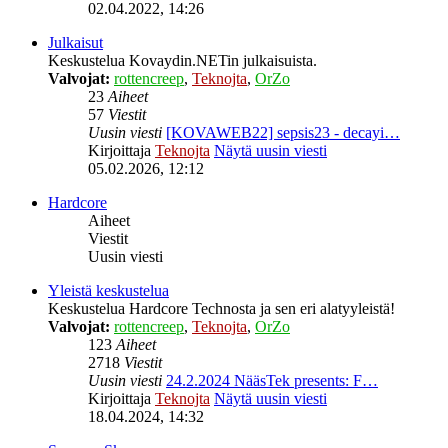
02.04.2022, 14:26
Julkaisut
Keskustelua Kovaydin.NETin julkaisuista.
Valvojat:
rottencreep
,
Teknojta
,
OrZo
23
Aiheet
57
Viestit
Uusin viesti
[KOVAWEB22] sepsis23 - decayi…
Kirjoittaja
Teknojta
Näytä uusin viesti
05.02.2026, 12:12
Hardcore
Aiheet
Viestit
Uusin viesti
Yleistä keskustelua
Keskustelua Hardcore Technosta ja sen eri alatyyleistä!
Valvojat:
rottencreep
,
Teknojta
,
OrZo
123
Aiheet
2718
Viestit
Uusin viesti
24.2.2024 NääsTek presents: F…
Kirjoittaja
Teknojta
Näytä uusin viesti
18.04.2024, 14:32