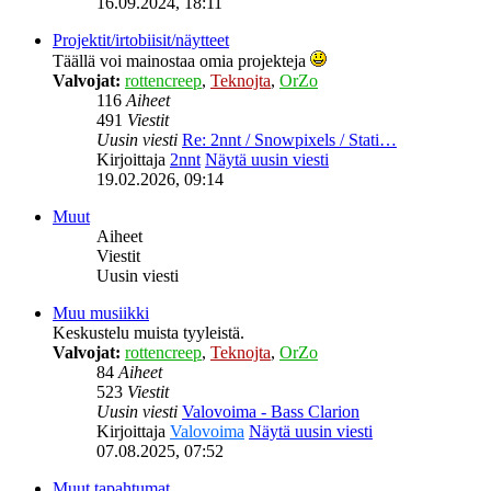
16.09.2024, 18:11
Projektit/irtobiisit/näytteet
Täällä voi mainostaa omia projekteja
Valvojat:
rottencreep
,
Teknojta
,
OrZo
116
Aiheet
491
Viestit
Uusin viesti
Re: 2nnt / Snowpixels / Stati…
Kirjoittaja
2nnt
Näytä uusin viesti
19.02.2026, 09:14
Muut
Aiheet
Viestit
Uusin viesti
Muu musiikki
Keskustelu muista tyyleistä.
Valvojat:
rottencreep
,
Teknojta
,
OrZo
84
Aiheet
523
Viestit
Uusin viesti
Valovoima - Bass Clarion
Kirjoittaja
Valovoima
Näytä uusin viesti
07.08.2025, 07:52
Muut tapahtumat