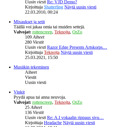
Uusin viesti
Re: VJD Demo?
Kirjoittaja
Shatterling
Näytä uusin viesti
22.03.2010, 00:24
Mixaukset ja setit
Täällä voi jakaa omia tai muiden settejä.
Valvojat:
rottencreep
,
Teknojta
,
OrZo
109
Aiheet
280
Viestit
Uusin viesti
Razor Edge Presents Artskorps…
Kirjoittaja
Teknojta
Näytä uusin viesti
25.03.2021, 15:50
Musiikin tekeminen
Aiheet
Viestit
Uusin viesti
Vinkit
Pyydä apua tai anna neuvoja.
Valvojat:
rottencreep
,
Teknojta
,
OrZo
25
Aiheet
136
Viestit
Uusin viesti
Re: A.I vokaalin rippaus sivu…
Kirjoittaja
Headache
Näytä uusin viesti