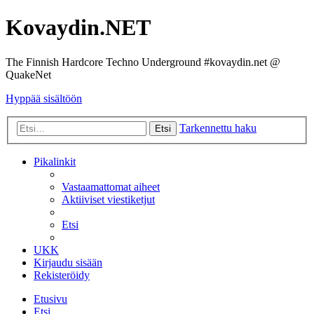
Kovaydin.NET
The Finnish Hardcore Techno Underground #kovaydin.net @
QuakeNet
Hyppää sisältöön
Tarkennettu haku
Etsi
Pikalinkit
Vastaamattomat aiheet
Aktiiviset viestiketjut
Etsi
UKK
Kirjaudu sisään
Rekisteröidy
Etusivu
Etsi