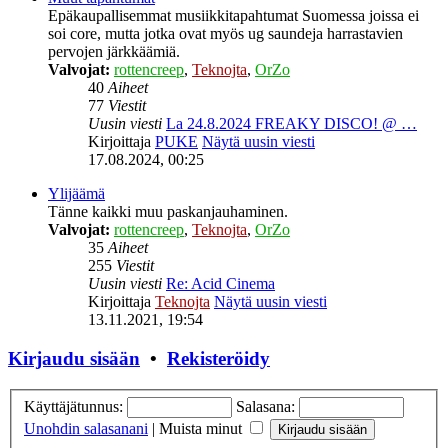
Epäkaupallisemmat musiikkitapahtumat Suomessa joissa ei
soi core, mutta jotka ovat myös ug saundeja harrastavien
pervojen järkkäämiä.
Valvojat:
rottencreep
,
Teknojta
,
OrZo
40
Aiheet
77
Viestit
Uusin viesti
La 24.8.2024 FREAKY DISCO! @ …
Kirjoittaja
PUKE
Näytä uusin viesti
17.08.2024, 00:25
Ylijäämä
Tänne kaikki muu paskanjauhaminen.
Valvojat:
rottencreep
,
Teknojta
,
OrZo
35
Aiheet
255
Viestit
Uusin viesti
Re: Acid Cinema
Kirjoittaja
Teknojta
Näytä uusin viesti
13.11.2021, 19:54
Kirjaudu sisään
•
Rekisteröidy
Käyttäjätunnus:
Salasana:
Unohdin salasanani
|
Muista minut