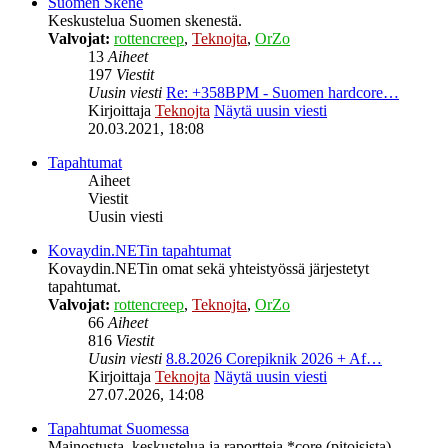
Suomen Skene
Keskustelua Suomen skenestä.
Valvojat:
rottencreep
,
Teknojta
,
OrZo
13
Aiheet
197
Viestit
Uusin viesti
Re: +358BPM - Suomen hardcore…
Kirjoittaja
Teknojta
Näytä uusin viesti
20.03.2021, 18:08
Tapahtumat
Aiheet
Viestit
Uusin viesti
Kovaydin.NETin tapahtumat
Kovaydin.NETin omat sekä yhteistyössä järjestetyt
tapahtumat.
Valvojat:
rottencreep
,
Teknojta
,
OrZo
66
Aiheet
816
Viestit
Uusin viesti
8.8.2026 Corepiknik 2026 + Af…
Kirjoittaja
Teknojta
Näytä uusin viesti
27.07.2026, 14:08
Tapahtumat Suomessa
Mainostusta, keskustelua ja raportteja *core (pitoisista)