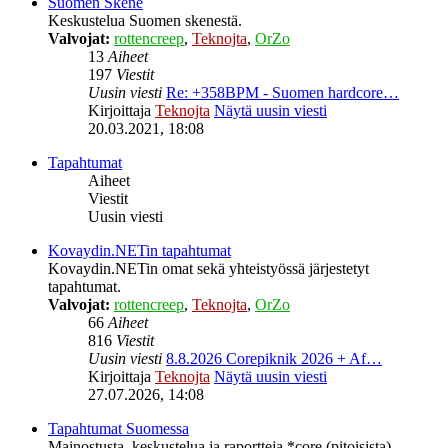
Suomen Skene
Keskustelua Suomen skenestä.
Valvojat:
rottencreep
,
Teknojta
,
OrZo
13
Aiheet
197
Viestit
Uusin viesti
Re: +358BPM - Suomen hardcore…
Kirjoittaja
Teknojta
Näytä uusin viesti
20.03.2021, 18:08
Tapahtumat
Aiheet
Viestit
Uusin viesti
Kovaydin.NETin tapahtumat
Kovaydin.NETin omat sekä yhteistyössä järjestetyt
tapahtumat.
Valvojat:
rottencreep
,
Teknojta
,
OrZo
66
Aiheet
816
Viestit
Uusin viesti
8.8.2026 Corepiknik 2026 + Af…
Kirjoittaja
Teknojta
Näytä uusin viesti
27.07.2026, 14:08
Tapahtumat Suomessa
Mainostusta, keskustelua ja raportteja *core (pitoisista)