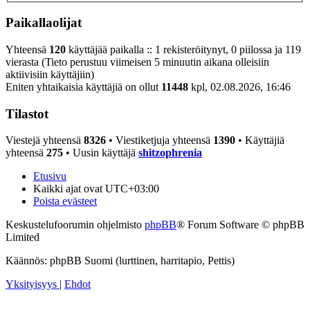
Paikallaolijat
Yhteensä
120
käyttäjää paikalla :: 1 rekisteröitynyt, 0 piilossa ja 119
vierasta (Tieto perustuu viimeisen 5 minuutin aikana olleisiin
aktiivisiin käyttäjiin)
Eniten yhtaikaisia käyttäjiä on ollut
11448
kpl, 02.08.2026, 16:46
Tilastot
Viestejä yhteensä
8326
• Viestiketjuja yhteensä
1390
• Käyttäjiä
yhteensä
275
• Uusin käyttäjä
shitzophrenia
Etusivu
Kaikki ajat ovat
UTC+03:00
Poista evästeet
Keskustelufoorumin ohjelmisto
phpBB
® Forum Software © phpBB
Limited
Käännös: phpBB Suomi (lurttinen, harritapio, Pettis)
Yksityisyys
|
Ehdot