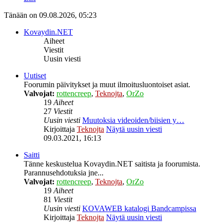
Tänään on 09.08.2026, 05:23
Kovaydin.NET
Aiheet
Viestit
Uusin viesti
Uutiset
Foorumin päivitykset ja muut ilmoitusluontoiset asiat.
Valvojat:
rottencreep
,
Teknojta
,
OrZo
19
Aiheet
27
Viestit
Uusin viesti
Muutoksia videoiden/biisien y…
Kirjoittaja
Teknojta
Näytä uusin viesti
09.03.2021, 16:13
Saitti
Tänne keskustelua Kovaydin.NET saitista ja foorumista.
Parannusehdotuksia jne...
Valvojat:
rottencreep
,
Teknojta
,
OrZo
19
Aiheet
81
Viestit
Uusin viesti
KOVAWEB katalogi Bandcampissa
Kirjoittaja
Teknojta
Näytä uusin viesti