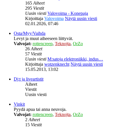
165
Aiheet
295
Viestit
Uusin viesti
Valovoima - Konepaja
Kirjoittaja
Valovoima
Näytä uusin viesti
02.01.2026, 07:46
Osta/Myy/Vaihda
Levyt ja muut aiheeseen liittyvät.
Valvojat:
rottencreep
,
Teknojta
,
OrZo
26
Aiheet
57
Viestit
Uusin viesti
M:satoja elektroniikki, indus…
Kirjoittaja
wotzenknecht
Näytä uusin viesti
15.05.2013, 13:02
Dj:t ja liveartistit
Aiheet
Viestit
Uusin viesti
Vinkit
Pyydä apua tai anna neuvoja.
Valvojat:
rottencreep
,
Teknojta
,
OrZo
2
Aiheet
15
Viestit