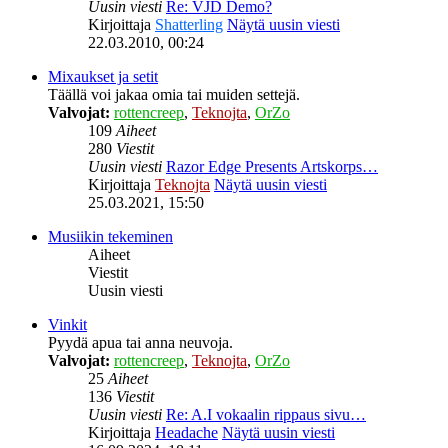
Uusin viesti
Re: VJD Demo?
Kirjoittaja
Shatterling
Näytä uusin viesti
22.03.2010, 00:24
Mixaukset ja setit
Täällä voi jakaa omia tai muiden settejä.
Valvojat:
rottencreep
,
Teknojta
,
OrZo
109
Aiheet
280
Viestit
Uusin viesti
Razor Edge Presents Artskorps…
Kirjoittaja
Teknojta
Näytä uusin viesti
25.03.2021, 15:50
Musiikin tekeminen
Aiheet
Viestit
Uusin viesti
Vinkit
Pyydä apua tai anna neuvoja.
Valvojat:
rottencreep
,
Teknojta
,
OrZo
25
Aiheet
136
Viestit
Uusin viesti
Re: A.I vokaalin rippaus sivu…
Kirjoittaja
Headache
Näytä uusin viesti