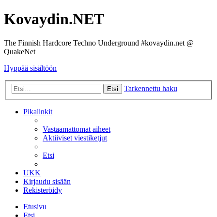
Kovaydin.NET
The Finnish Hardcore Techno Underground #kovaydin.net @
QuakeNet
Hyppää sisältöön
Tarkennettu haku
Etsi
Pikalinkit
Vastaamattomat aiheet
Aktiiviset viestiketjut
Etsi
UKK
Kirjaudu sisään
Rekisteröidy
Etusivu
Etsi