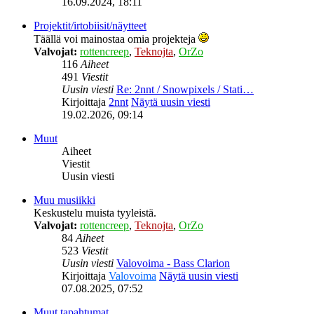
16.09.2024, 18:11
Projektit/irtobiisit/näytteet
Täällä voi mainostaa omia projekteja
Valvojat:
rottencreep
,
Teknojta
,
OrZo
116
Aiheet
491
Viestit
Uusin viesti
Re: 2nnt / Snowpixels / Stati…
Kirjoittaja
2nnt
Näytä uusin viesti
19.02.2026, 09:14
Muut
Aiheet
Viestit
Uusin viesti
Muu musiikki
Keskustelu muista tyyleistä.
Valvojat:
rottencreep
,
Teknojta
,
OrZo
84
Aiheet
523
Viestit
Uusin viesti
Valovoima - Bass Clarion
Kirjoittaja
Valovoima
Näytä uusin viesti
07.08.2025, 07:52
Muut tapahtumat