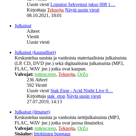
Uusin viesti
Loputon Sekvenssi jakso 008 1…
Kirjoittaja
Teknojta
Näytä uusin viesti
08.10.2021, 18:01
Julkaisut
Aiheet
Viestit
Uusin viesti
Julkaisut (kaupalliset)
Keskustelua uusista ja vanhoista materiaalisista julkaisuista
(LP, CD, DVD jne.) sekä digitaalisista julkaisuista (MP3,
FLAC, WAV jne.) jotka ovat kaupan.
Valvojat:
rottencreep
,
Teknojta
,
OrZo
236
Aiheet
592
Viestit
Uusin viesti
Stak Etop - Acid Night Live 0…
Kirjoittaja
stak_etop
Näytä uusin viesti
27.07.2019, 14:13
Julkaisut (ilmaiset)
Keskustelua uusista ja vanhoista nettijulkaisuista (MP3,
FLAC, WAV jne.) jotka ovat jaossa ilmaiseksi.
Valvojat:
rottencreep
,
Teknojta
,
OrZo
Sisäalue:
Irtobiisien bongaus