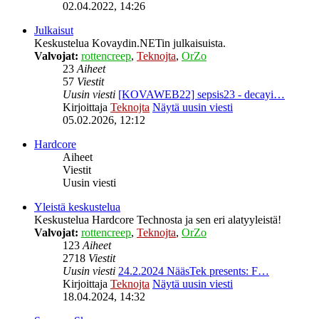
02.04.2022, 14:26
Julkaisut
Keskustelua Kovaydin.NETin julkaisuista.
Valvojat:
rottencreep
,
Teknojta
,
OrZo
23
Aiheet
57
Viestit
Uusin viesti
[KOVAWEB22] sepsis23 - decayi…
Kirjoittaja
Teknojta
Näytä uusin viesti
05.02.2026, 12:12
Hardcore
Aiheet
Viestit
Uusin viesti
Yleistä keskustelua
Keskustelua Hardcore Technosta ja sen eri alatyyleistä!
Valvojat:
rottencreep
,
Teknojta
,
OrZo
123
Aiheet
2718
Viestit
Uusin viesti
24.2.2024 NääsTek presents: F…
Kirjoittaja
Teknojta
Näytä uusin viesti
18.04.2024, 14:32