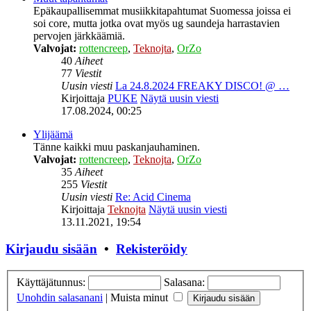
Epäkaupallisemmat musiikkitapahtumat Suomessa joissa ei
soi core, mutta jotka ovat myös ug saundeja harrastavien
pervojen järkkäämiä.
Valvojat:
rottencreep
,
Teknojta
,
OrZo
40
Aiheet
77
Viestit
Uusin viesti
La 24.8.2024 FREAKY DISCO! @ …
Kirjoittaja
PUKE
Näytä uusin viesti
17.08.2024, 00:25
Ylijäämä
Tänne kaikki muu paskanjauhaminen.
Valvojat:
rottencreep
,
Teknojta
,
OrZo
35
Aiheet
255
Viestit
Uusin viesti
Re: Acid Cinema
Kirjoittaja
Teknojta
Näytä uusin viesti
13.11.2021, 19:54
Kirjaudu sisään
•
Rekisteröidy
Käyttäjätunnus:
Salasana:
Unohdin salasanani
|
Muista minut