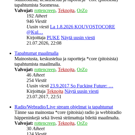
tapahtumista Suomessa.
Valvojat:
rottencreep
,
Teknojta
,
OrZo
192
Aiheet
946
Viestit
Uusin viesti
La 1.8.2026 KOUVOSTOCORE
@Kul…
Kirjoittaja
PUKE
Näytä uusin viesti
21.07.2026, 22:08
Tapahtumat maailmalla
Mainostusta, keskustelua ja raportteja *core (pitoisista)
tapahtumista maailmalla.
Valvojat:
rottencreep
,
Teknojta
,
OrZo
46
Aiheet
254
Viestit
Uusin viesti
23.9.2017 So Fucking Future: …
Kirjoittaja
Teknojta
Näytä uusin viesti
23.07.2017, 22:51
Radio/Webradio/Live stream ohjelmat ja tapahtumat
Tänne saa mainostaa *core (pitoisia) radio ja webbiradio
häppeninkejä sekä livenä striimattuja bileitä maailmalta.
Valvojat:
rottencreep
,
Teknojta
,
OrZo
30
Aiheet
124
Viestit