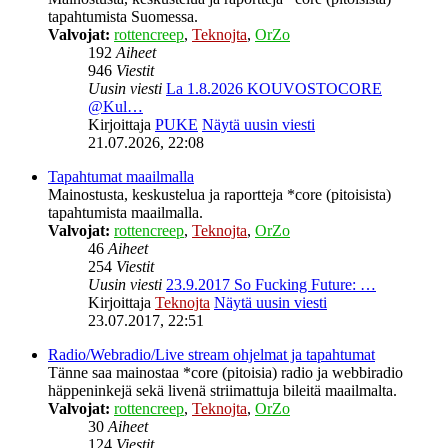
tapahtumista Suomessa.
Valvojat:
rottencreep
,
Teknojta
,
OrZo
192
Aiheet
946
Viestit
Uusin viesti
La 1.8.2026 KOUVOSTOCORE
@Kul…
Kirjoittaja
PUKE
Näytä uusin viesti
21.07.2026, 22:08
Tapahtumat maailmalla
Mainostusta, keskustelua ja raportteja *core (pitoisista)
tapahtumista maailmalla.
Valvojat:
rottencreep
,
Teknojta
,
OrZo
46
Aiheet
254
Viestit
Uusin viesti
23.9.2017 So Fucking Future: …
Kirjoittaja
Teknojta
Näytä uusin viesti
23.07.2017, 22:51
Radio/Webradio/Live stream ohjelmat ja tapahtumat
Tänne saa mainostaa *core (pitoisia) radio ja webbiradio
häppeninkejä sekä livenä striimattuja bileitä maailmalta.
Valvojat:
rottencreep
,
Teknojta
,
OrZo
30
Aiheet
124
Viestit