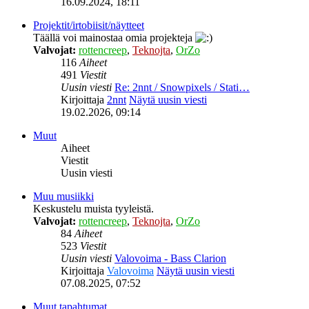
16.09.2024, 18:11
Projektit/irtobiisit/näytteet
Täällä voi mainostaa omia projekteja
Valvojat:
rottencreep
,
Teknojta
,
OrZo
116
Aiheet
491
Viestit
Uusin viesti
Re: 2nnt / Snowpixels / Stati…
Kirjoittaja
2nnt
Näytä uusin viesti
19.02.2026, 09:14
Muut
Aiheet
Viestit
Uusin viesti
Muu musiikki
Keskustelu muista tyyleistä.
Valvojat:
rottencreep
,
Teknojta
,
OrZo
84
Aiheet
523
Viestit
Uusin viesti
Valovoima - Bass Clarion
Kirjoittaja
Valovoima
Näytä uusin viesti
07.08.2025, 07:52
Muut tapahtumat