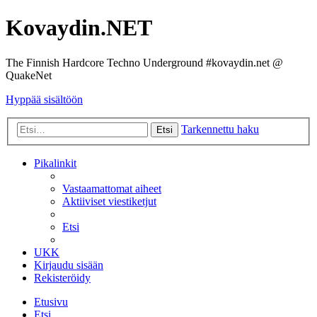
Kovaydin.NET
The Finnish Hardcore Techno Underground #kovaydin.net @
QuakeNet
Hyppää sisältöön
Tarkennettu haku
Etsi
Pikalinkit
Vastaamattomat aiheet
Aktiiviset viestiketjut
Etsi
UKK
Kirjaudu sisään
Rekisteröidy
Etusivu
Etsi