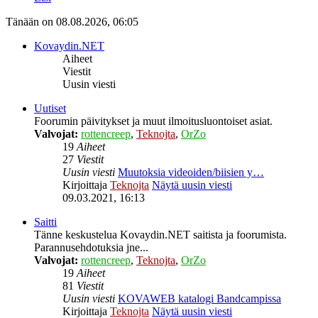
Tänään on 08.08.2026, 06:05
Kovaydin.NET
Aiheet
Viestit
Uusin viesti
Uutiset
Foorumin päivitykset ja muut ilmoitusluontoiset asiat.
Valvojat:
rottencreep
,
Teknojta
,
OrZo
19
Aiheet
27
Viestit
Uusin viesti
Muutoksia videoiden/biisien y…
Kirjoittaja
Teknojta
Näytä uusin viesti
09.03.2021, 16:13
Saitti
Tänne keskustelua Kovaydin.NET saitista ja foorumista.
Parannusehdotuksia jne...
Valvojat:
rottencreep
,
Teknojta
,
OrZo
19
Aiheet
81
Viestit
Uusin viesti
KOVAWEB katalogi Bandcampissa
Kirjoittaja
Teknojta
Näytä uusin viesti