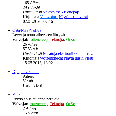
165
Aiheet
295
Viestit
Uusin viesti
Valovoima - Konepaja
Kirjoittaja
Valovoima
Näytä uusin viesti
02.01.2026, 07:46
Osta/Myy/Vaihda
Levyt ja muut aiheeseen liittyvät.
Valvojat:
rottencreep
,
Teknojta
,
OrZo
26
Aiheet
57
Viestit
Uusin viesti
M:satoja elektroniikki, indus…
Kirjoittaja
wotzenknecht
Näytä uusin viesti
15.05.2013, 13:02
Dj:t ja liveartistit
Aiheet
Viestit
Uusin viesti
Vinkit
Pyydä apua tai anna neuvoja.
Valvojat:
rottencreep
,
Teknojta
,
OrZo
2
Aiheet
15
Viestit