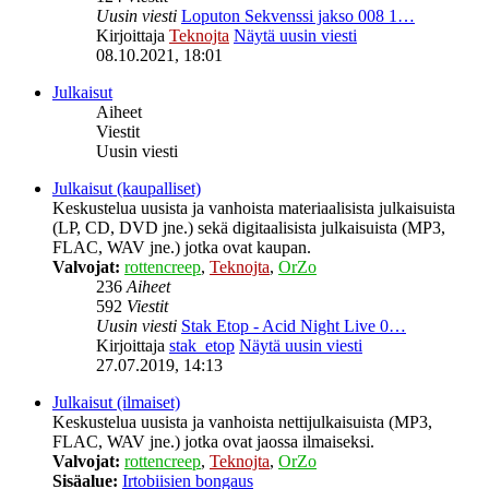
Uusin viesti
Loputon Sekvenssi jakso 008 1…
Kirjoittaja
Teknojta
Näytä uusin viesti
08.10.2021, 18:01
Julkaisut
Aiheet
Viestit
Uusin viesti
Julkaisut (kaupalliset)
Keskustelua uusista ja vanhoista materiaalisista julkaisuista
(LP, CD, DVD jne.) sekä digitaalisista julkaisuista (MP3,
FLAC, WAV jne.) jotka ovat kaupan.
Valvojat:
rottencreep
,
Teknojta
,
OrZo
236
Aiheet
592
Viestit
Uusin viesti
Stak Etop - Acid Night Live 0…
Kirjoittaja
stak_etop
Näytä uusin viesti
27.07.2019, 14:13
Julkaisut (ilmaiset)
Keskustelua uusista ja vanhoista nettijulkaisuista (MP3,
FLAC, WAV jne.) jotka ovat jaossa ilmaiseksi.
Valvojat:
rottencreep
,
Teknojta
,
OrZo
Sisäalue:
Irtobiisien bongaus