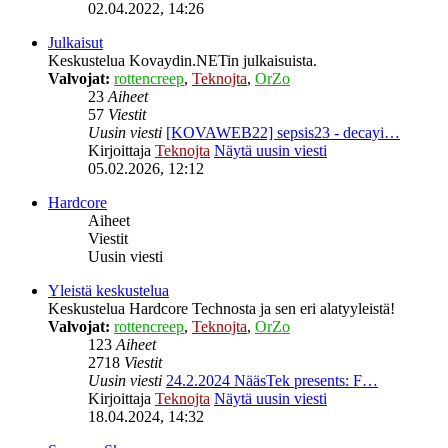
02.04.2022, 14:26
Julkaisut
Keskustelua Kovaydin.NETin julkaisuista.
Valvojat:
rottencreep
,
Teknojta
,
OrZo
23
Aiheet
57
Viestit
Uusin viesti
[KOVAWEB22] sepsis23 - decayi…
Kirjoittaja
Teknojta
Näytä uusin viesti
05.02.2026, 12:12
Hardcore
Aiheet
Viestit
Uusin viesti
Yleistä keskustelua
Keskustelua Hardcore Technosta ja sen eri alatyyleistä!
Valvojat:
rottencreep
,
Teknojta
,
OrZo
123
Aiheet
2718
Viestit
Uusin viesti
24.2.2024 NääsTek presents: F…
Kirjoittaja
Teknojta
Näytä uusin viesti
18.04.2024, 14:32