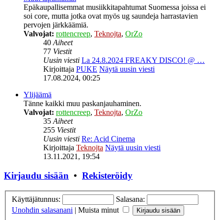
Epäkaupallisemmat musiikkitapahtumat Suomessa joissa ei
soi core, mutta jotka ovat myös ug saundeja harrastavien
pervojen järkkäämiä.
Valvojat:
rottencreep
,
Teknojta
,
OrZo
40
Aiheet
77
Viestit
Uusin viesti
La 24.8.2024 FREAKY DISCO! @ …
Kirjoittaja
PUKE
Näytä uusin viesti
17.08.2024, 00:25
Ylijäämä
Tänne kaikki muu paskanjauhaminen.
Valvojat:
rottencreep
,
Teknojta
,
OrZo
35
Aiheet
255
Viestit
Uusin viesti
Re: Acid Cinema
Kirjoittaja
Teknojta
Näytä uusin viesti
13.11.2021, 19:54
Kirjaudu sisään
•
Rekisteröidy
Käyttäjätunnus:
Salasana:
Unohdin salasanani
|
Muista minut