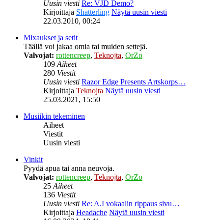
Uusin viesti
Re: VJD Demo?
Kirjoittaja
Shatterling
Näytä uusin viesti
22.03.2010, 00:24
Mixaukset ja setit
Täällä voi jakaa omia tai muiden settejä.
Valvojat:
rottencreep
,
Teknojta
,
OrZo
109
Aiheet
280
Viestit
Uusin viesti
Razor Edge Presents Artskorps…
Kirjoittaja
Teknojta
Näytä uusin viesti
25.03.2021, 15:50
Musiikin tekeminen
Aiheet
Viestit
Uusin viesti
Vinkit
Pyydä apua tai anna neuvoja.
Valvojat:
rottencreep
,
Teknojta
,
OrZo
25
Aiheet
136
Viestit
Uusin viesti
Re: A.I vokaalin rippaus sivu…
Kirjoittaja
Headache
Näytä uusin viesti