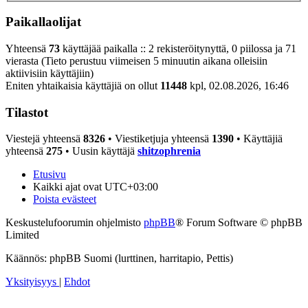
Paikallaolijat
Yhteensä
73
käyttäjää paikalla :: 2 rekisteröitynyttä, 0 piilossa ja 71
vierasta (Tieto perustuu viimeisen 5 minuutin aikana olleisiin
aktiivisiin käyttäjiin)
Eniten yhtaikaisia käyttäjiä on ollut
11448
kpl, 02.08.2026, 16:46
Tilastot
Viestejä yhteensä
8326
• Viestiketjuja yhteensä
1390
• Käyttäjiä
yhteensä
275
• Uusin käyttäjä
shitzophrenia
Etusivu
Kaikki ajat ovat
UTC+03:00
Poista evästeet
Keskustelufoorumin ohjelmisto
phpBB
® Forum Software © phpBB
Limited
Käännös: phpBB Suomi (lurttinen, harritapio, Pettis)
Yksityisyys
|
Ehdot