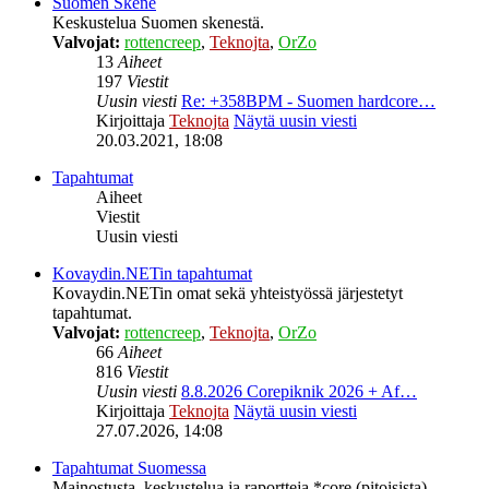
Suomen Skene
Keskustelua Suomen skenestä.
Valvojat:
rottencreep
,
Teknojta
,
OrZo
13
Aiheet
197
Viestit
Uusin viesti
Re: +358BPM - Suomen hardcore…
Kirjoittaja
Teknojta
Näytä uusin viesti
20.03.2021, 18:08
Tapahtumat
Aiheet
Viestit
Uusin viesti
Kovaydin.NETin tapahtumat
Kovaydin.NETin omat sekä yhteistyössä järjestetyt
tapahtumat.
Valvojat:
rottencreep
,
Teknojta
,
OrZo
66
Aiheet
816
Viestit
Uusin viesti
8.8.2026 Corepiknik 2026 + Af…
Kirjoittaja
Teknojta
Näytä uusin viesti
27.07.2026, 14:08
Tapahtumat Suomessa
Mainostusta, keskustelua ja raportteja *core (pitoisista)