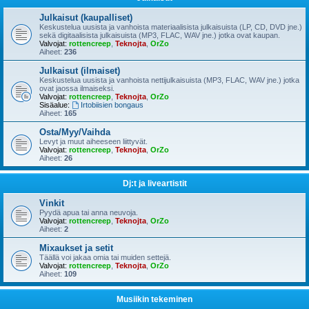
Julkaisut (kaupalliset)
Keskustelua uusista ja vanhoista materiaalisista julkaisuista (LP, CD, DVD jne.)
sekä digitaalisista julkaisuista (MP3, FLAC, WAV jne.) jotka ovat kaupan.
Valvojat:
rottencreep
,
Teknojta
,
OrZo
Aiheet:
236
Julkaisut (ilmaiset)
Keskustelua uusista ja vanhoista nettijulkaisuista (MP3, FLAC, WAV jne.) jotka
ovat jaossa ilmaiseksi.
Valvojat:
rottencreep
,
Teknojta
,
OrZo
Sisäalue:
Irtobiisien bongaus
Aiheet:
165
Osta/Myy/Vaihda
Levyt ja muut aiheeseen liittyvät.
Valvojat:
rottencreep
,
Teknojta
,
OrZo
Aiheet:
26
Dj:t ja liveartistit
Vinkit
Pyydä apua tai anna neuvoja.
Valvojat:
rottencreep
,
Teknojta
,
OrZo
Aiheet:
2
Mixaukset ja setit
Täällä voi jakaa omia tai muiden settejä.
Valvojat:
rottencreep
,
Teknojta
,
OrZo
Aiheet:
109
Musiikin tekeminen