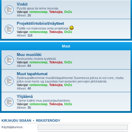
Vinkit
Pyydä apua tai anna neuvoja.
Valvojat:
rottencreep
,
Teknojta
,
OrZo
Aiheet:
25
Projektit/irtobiisit/näytteet
Täällä voi mainostaa omia projekteja
Valvojat:
rottencreep
,
Teknojta
,
OrZo
Aiheet:
116
Muut
Muu musiikki
Keskustelu muista tyyleistä.
Valvojat:
rottencreep
,
Teknojta
,
OrZo
Aiheet:
84
Muut tapahtumat
Epäkaupallisemmat musiikkitapahtumat Suomessa joissa ei soi core, mutta
jotka ovat myös ug saundeja harrastavien pervojen järkkäämiä.
Valvojat:
rottencreep
,
Teknojta
,
OrZo
Aiheet:
40
Ylijäämä
Tänne kaikki muu paskanjauhaminen.
Valvojat:
rottencreep
,
Teknojta
,
OrZo
Aiheet:
35
KIRJAUDU SISÄÄN
•
REKISTERÖIDY
Käyttäjätunnus: