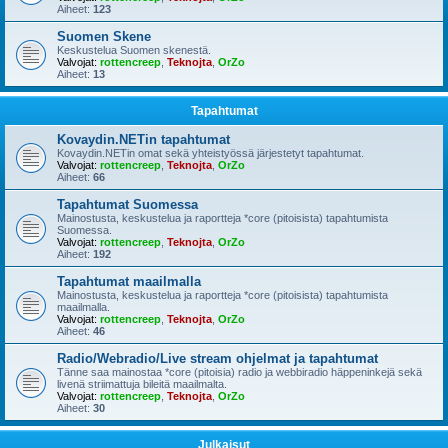
Aiheet:
123
Suomen Skene
Keskustelua Suomen skenestä.
Valvojat:
rottencreep
,
Teknojta
,
OrZo
Aiheet:
13
Tapahtumat
Kovaydin.NETin tapahtumat
Kovaydin.NETin omat sekä yhteistyössä järjestetyt tapahtumat.
Valvojat:
rottencreep
,
Teknojta
,
OrZo
Aiheet:
66
Tapahtumat Suomessa
Mainostusta, keskustelua ja raportteja *core (pitoisista) tapahtumista
Suomessa.
Valvojat:
rottencreep
,
Teknojta
,
OrZo
Aiheet:
192
Tapahtumat maailmalla
Mainostusta, keskustelua ja raportteja *core (pitoisista) tapahtumista
maailmalla.
Valvojat:
rottencreep
,
Teknojta
,
OrZo
Aiheet:
46
Radio/Webradio/Live stream ohjelmat ja tapahtumat
Tänne saa mainostaa *core (pitoisia) radio ja webbiradio häppeninkejä sekä
livenä striimattuja bileitä maailmalta.
Valvojat:
rottencreep
,
Teknojta
,
OrZo
Aiheet:
30
Julkaisut