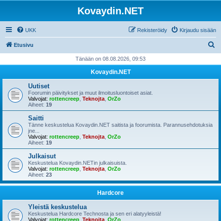
Kovaydin.NET
UKK
Rekisteröidy
Kirjaudu sisään
E
Etusivu
t
Tänään on 08.08.2026, 09:53
s
Kovaydin.NET
i
Uutiset
Foorumin päivitykset ja muut ilmoitusluontoiset asiat.
Valvojat:
rottencreep
,
Teknojta
,
OrZo
Aiheet:
19
Saitti
Tänne keskustelua Kovaydin.NET saitista ja foorumista. Parannusehdotuksia
jne...
Valvojat:
rottencreep
,
Teknojta
,
OrZo
Aiheet:
19
Julkaisut
Keskustelua Kovaydin.NETin julkaisuista.
Valvojat:
rottencreep
,
Teknojta
,
OrZo
Aiheet:
23
Hardcore
Yleistä keskustelua
Keskustelua Hardcore Technosta ja sen eri alatyyleistä!
Valvojat:
rottencreep
,
Teknojta
,
OrZo