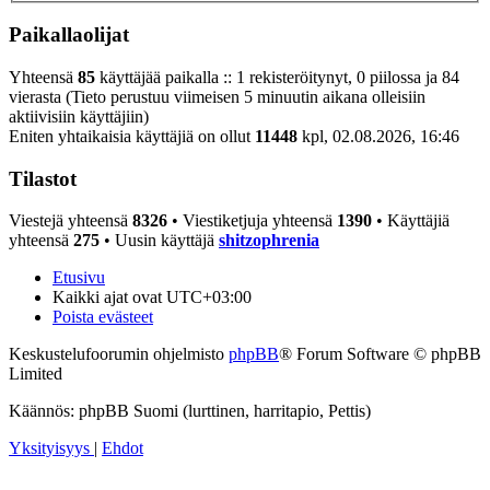
Paikallaolijat
Yhteensä
85
käyttäjää paikalla :: 1 rekisteröitynyt, 0 piilossa ja 84
vierasta (Tieto perustuu viimeisen 5 minuutin aikana olleisiin
aktiivisiin käyttäjiin)
Eniten yhtaikaisia käyttäjiä on ollut
11448
kpl, 02.08.2026, 16:46
Tilastot
Viestejä yhteensä
8326
• Viestiketjuja yhteensä
1390
• Käyttäjiä
yhteensä
275
• Uusin käyttäjä
shitzophrenia
Etusivu
Kaikki ajat ovat
UTC+03:00
Poista evästeet
Keskustelufoorumin ohjelmisto
phpBB
® Forum Software © phpBB
Limited
Käännös: phpBB Suomi (lurttinen, harritapio, Pettis)
Yksityisyys
|
Ehdot