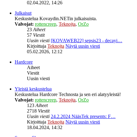
02.04.2022, 14:26
Julkaisut
Keskustelua Kovaydin.NETin julkaisuista.
Valvojat:
rottencreep
,
Teknojta
,
OrZo
23
Aiheet
57
Viestit
Uusin viesti
[KOVAWEB22] sepsis23 - decayi…
Kirjoittaja
Teknojta
Näytä uusin viesti
05.02.2026, 12:12
Hardcore
Aiheet
Viestit
Uusin viesti
Yleistä keskustelua
Keskustelua Hardcore Technosta ja sen eri alatyyleistä!
Valvojat:
rottencreep
,
Teknojta
,
OrZo
123
Aiheet
2718
Viestit
Uusin viesti
24.2.2024 NääsTek presents: F…
Kirjoittaja
Teknojta
Näytä uusin viesti
18.04.2024, 14:32