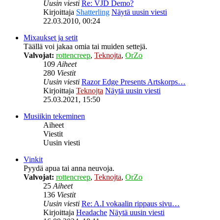
Uusin viesti
Re: VJD Demo?
Kirjoittaja
Shatterling
Näytä uusin viesti
22.03.2010, 00:24
Mixaukset ja setit
Täällä voi jakaa omia tai muiden settejä.
Valvojat:
rottencreep
,
Teknojta
,
OrZo
109
Aiheet
280
Viestit
Uusin viesti
Razor Edge Presents Artskorps…
Kirjoittaja
Teknojta
Näytä uusin viesti
25.03.2021, 15:50
Musiikin tekeminen
Aiheet
Viestit
Uusin viesti
Vinkit
Pyydä apua tai anna neuvoja.
Valvojat:
rottencreep
,
Teknojta
,
OrZo
25
Aiheet
136
Viestit
Uusin viesti
Re: A.I vokaalin rippaus sivu…
Kirjoittaja
Headache
Näytä uusin viesti