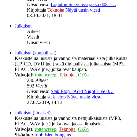
Uusin viesti
Loputon Sekvenssi jakso 008 1…
Kirjoittaja
Teknojta
Näytä uusin viesti
08.10.2021, 18:01
Julkaisut
Aiheet
Viestit
Uusin viesti
Julkaisut (kaupalliset)
Keskustelua uusista ja vanhoista materiaalisista julkaisuista
(LP, CD, DVD jne.) sekä digitaalisista julkaisuista (MP3,
FLAC, WAV jne.) jotka ovat kaupan.
Valvojat:
rottencreep
,
Teknojta
,
OrZo
236
Aiheet
592
Viestit
Uusin viesti
Stak Etop - Acid Night Live 0…
Kirjoittaja
stak_etop
Näytä uusin viesti
27.07.2019, 14:13
Julkaisut (ilmaiset)
Keskustelua uusista ja vanhoista nettijulkaisuista (MP3,
FLAC, WAV jne.) jotka ovat jaossa ilmaiseksi.
Valvojat:
rottencreep
,
Teknojta
,
OrZo
Sisäalue:
Irtobiisien bongaus