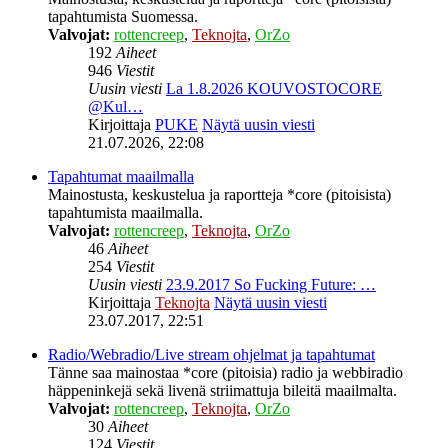
tapahtumista Suomessa.
Valvojat:
rottencreep
,
Teknojta
,
OrZo
192
Aiheet
946
Viestit
Uusin viesti
La 1.8.2026 KOUVOSTOCORE
@Kul…
Kirjoittaja
PUKE
Näytä uusin viesti
21.07.2026, 22:08
Tapahtumat maailmalla
Mainostusta, keskustelua ja raportteja *core (pitoisista)
tapahtumista maailmalla.
Valvojat:
rottencreep
,
Teknojta
,
OrZo
46
Aiheet
254
Viestit
Uusin viesti
23.9.2017 So Fucking Future: …
Kirjoittaja
Teknojta
Näytä uusin viesti
23.07.2017, 22:51
Radio/Webradio/Live stream ohjelmat ja tapahtumat
Tänne saa mainostaa *core (pitoisia) radio ja webbiradio
häppeninkejä sekä livenä striimattuja bileitä maailmalta.
Valvojat:
rottencreep
,
Teknojta
,
OrZo
30
Aiheet
124
Viestit