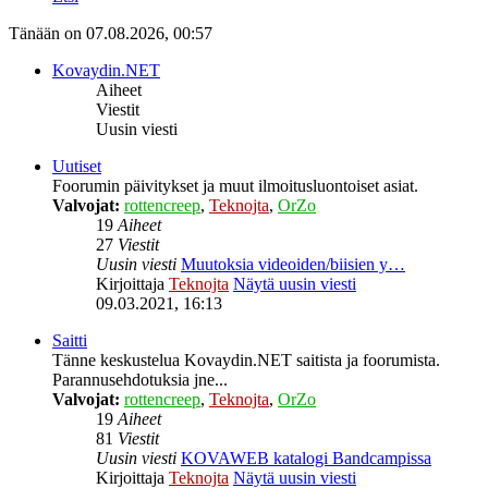
Tänään on 07.08.2026, 00:57
Kovaydin.NET
Aiheet
Viestit
Uusin viesti
Uutiset
Foorumin päivitykset ja muut ilmoitusluontoiset asiat.
Valvojat:
rottencreep
,
Teknojta
,
OrZo
19
Aiheet
27
Viestit
Uusin viesti
Muutoksia videoiden/biisien y…
Kirjoittaja
Teknojta
Näytä uusin viesti
09.03.2021, 16:13
Saitti
Tänne keskustelua Kovaydin.NET saitista ja foorumista.
Parannusehdotuksia jne...
Valvojat:
rottencreep
,
Teknojta
,
OrZo
19
Aiheet
81
Viestit
Uusin viesti
KOVAWEB katalogi Bandcampissa
Kirjoittaja
Teknojta
Näytä uusin viesti