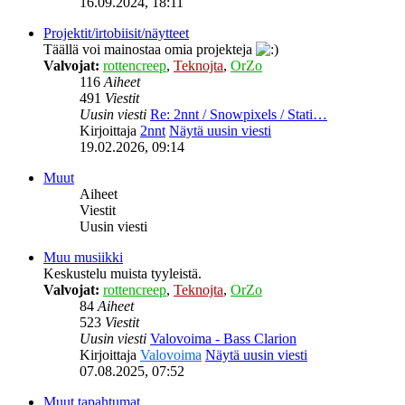
16.09.2024, 18:11
Projektit/irtobiisit/näytteet
Täällä voi mainostaa omia projekteja
Valvojat:
rottencreep
,
Teknojta
,
OrZo
116
Aiheet
491
Viestit
Uusin viesti
Re: 2nnt / Snowpixels / Stati…
Kirjoittaja
2nnt
Näytä uusin viesti
19.02.2026, 09:14
Muut
Aiheet
Viestit
Uusin viesti
Muu musiikki
Keskustelu muista tyyleistä.
Valvojat:
rottencreep
,
Teknojta
,
OrZo
84
Aiheet
523
Viestit
Uusin viesti
Valovoima - Bass Clarion
Kirjoittaja
Valovoima
Näytä uusin viesti
07.08.2025, 07:52
Muut tapahtumat