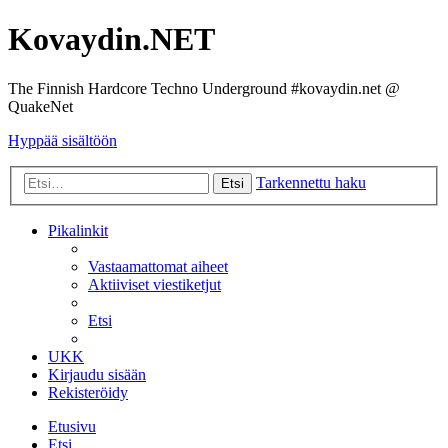
Kovaydin.NET
The Finnish Hardcore Techno Underground #kovaydin.net @
QuakeNet
Hyppää sisältöön
Tarkennettu haku
Etsi
Pikalinkit
Vastaamattomat aiheet
Aktiiviset viestiketjut
Etsi
UKK
Kirjaudu sisään
Rekisteröidy
Etusivu
Etsi