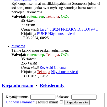
Epäkaupallisemmat musiikkitapahtumat Suomessa joissa ei
soi core, mutta jotka ovat myös ug saundeja harrastavien
pervojen järkkäämiä.
Valvojat:
rottencreep
,
Teknojta
,
OrZo
40
Aiheet
77
Viestit
Uusin viesti
La 24.8.2024 FREAKY DISCO! @ …
Kirjoittaja
PUKE
Näytä uusin viesti
17.08.2024, 00:25
Ylijäämä
Tänne kaikki muu paskanjauhaminen.
Valvojat:
rottencreep
,
Teknojta
,
OrZo
35
Aiheet
255
Viestit
Uusin viesti
Re: Acid Cinema
Kirjoittaja
Teknojta
Näytä uusin viesti
13.11.2021, 19:54
Kirjaudu sisään
•
Rekisteröidy
Käyttäjätunnus:
Salasana:
Unohdin salasanani
|
Muista minut