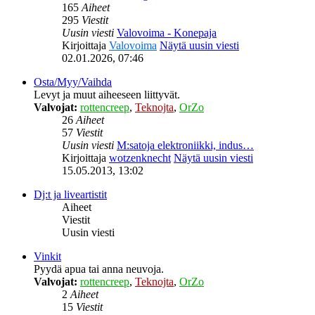
165
Aiheet
295
Viestit
Uusin viesti
Valovoima - Konepaja
Kirjoittaja
Valovoima
Näytä uusin viesti
02.01.2026, 07:46
Osta/Myy/Vaihda
Levyt ja muut aiheeseen liittyvät.
Valvojat:
rottencreep
,
Teknojta
,
OrZo
26
Aiheet
57
Viestit
Uusin viesti
M:satoja elektroniikki, indus…
Kirjoittaja
wotzenknecht
Näytä uusin viesti
15.05.2013, 13:02
Dj:t ja liveartistit
Aiheet
Viestit
Uusin viesti
Vinkit
Pyydä apua tai anna neuvoja.
Valvojat:
rottencreep
,
Teknojta
,
OrZo
2
Aiheet
15
Viestit