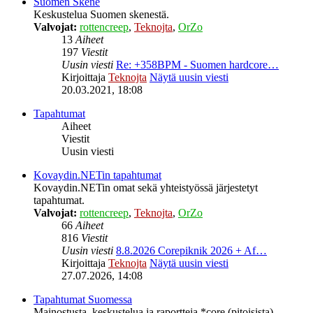
Suomen Skene
Keskustelua Suomen skenestä.
Valvojat:
rottencreep
,
Teknojta
,
OrZo
13
Aiheet
197
Viestit
Uusin viesti
Re: +358BPM - Suomen hardcore…
Kirjoittaja
Teknojta
Näytä uusin viesti
20.03.2021, 18:08
Tapahtumat
Aiheet
Viestit
Uusin viesti
Kovaydin.NETin tapahtumat
Kovaydin.NETin omat sekä yhteistyössä järjestetyt
tapahtumat.
Valvojat:
rottencreep
,
Teknojta
,
OrZo
66
Aiheet
816
Viestit
Uusin viesti
8.8.2026 Corepiknik 2026 + Af…
Kirjoittaja
Teknojta
Näytä uusin viesti
27.07.2026, 14:08
Tapahtumat Suomessa
Mainostusta, keskustelua ja raportteja *core (pitoisista)