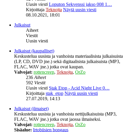
Uusin viesti
Loputon Sekvenssi jakso 008 1…
Kirjoittaja
Teknojta
Näytä uusin viesti
08.10.2021, 18:01
Julkaisut
Aiheet
Viestit
Uusin viesti
Julkaisut (kaupalliset)
Keskustelua uusista ja vanhoista materiaalisista julkaisuista
(LP, CD, DVD jne.) sekä digitaalisista julkaisuista (MP3,
FLAC, WAV jne.) jotka ovat kaupan.
Valvojat:
rottencreep
,
Teknojta
,
OrZo
236
Aiheet
592
Viestit
Uusin viesti
Stak Etop - Acid Night Live 0…
Kirjoittaja
stak_etop
Näytä uusin viesti
27.07.2019, 14:13
Julkaisut (ilmaiset)
Keskustelua uusista ja vanhoista nettijulkaisuista (MP3,
FLAC, WAV jne.) jotka ovat jaossa ilmaiseksi.
Valvojat:
rottencreep
,
Teknojta
,
OrZo
Sisäalue:
Irtobiisien bongaus