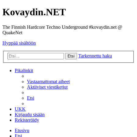
Kovaydin.NET
The Finnish Hardcore Techno Underground #kovaydin.net @
QuakeNet
Hyppää sisältöön
Tarkennettu haku
Etsi
Pikalinkit
Vastaamattomat aiheet
Aktiiviset viestiketjut
Etsi
UKK
Kirjaudu sisään
Rekisteröidy
Etusivu
Etsi