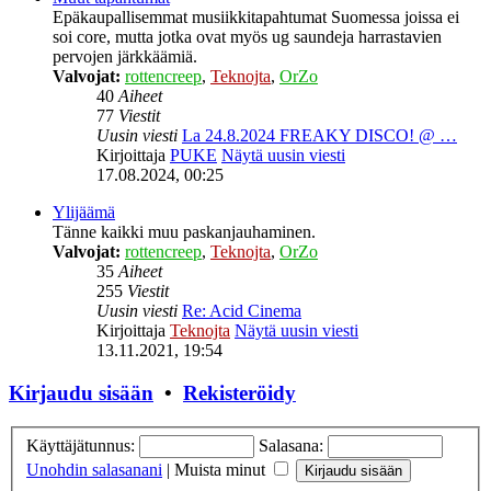
Epäkaupallisemmat musiikkitapahtumat Suomessa joissa ei
soi core, mutta jotka ovat myös ug saundeja harrastavien
pervojen järkkäämiä.
Valvojat:
rottencreep
,
Teknojta
,
OrZo
40
Aiheet
77
Viestit
Uusin viesti
La 24.8.2024 FREAKY DISCO! @ …
Kirjoittaja
PUKE
Näytä uusin viesti
17.08.2024, 00:25
Ylijäämä
Tänne kaikki muu paskanjauhaminen.
Valvojat:
rottencreep
,
Teknojta
,
OrZo
35
Aiheet
255
Viestit
Uusin viesti
Re: Acid Cinema
Kirjoittaja
Teknojta
Näytä uusin viesti
13.11.2021, 19:54
Kirjaudu sisään
•
Rekisteröidy
Käyttäjätunnus:
Salasana:
Unohdin salasanani
|
Muista minut