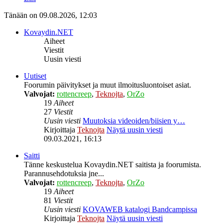
Tänään on 09.08.2026, 12:03
Kovaydin.NET
Aiheet
Viestit
Uusin viesti
Uutiset
Foorumin päivitykset ja muut ilmoitusluontoiset asiat.
Valvojat:
rottencreep
,
Teknojta
,
OrZo
19
Aiheet
27
Viestit
Uusin viesti
Muutoksia videoiden/biisien y…
Kirjoittaja
Teknojta
Näytä uusin viesti
09.03.2021, 16:13
Saitti
Tänne keskustelua Kovaydin.NET saitista ja foorumista.
Parannusehdotuksia jne...
Valvojat:
rottencreep
,
Teknojta
,
OrZo
19
Aiheet
81
Viestit
Uusin viesti
KOVAWEB katalogi Bandcampissa
Kirjoittaja
Teknojta
Näytä uusin viesti