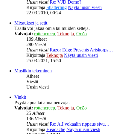
Uusin viesti
Re: VJD Demo?
Kirjoittaja
Shatterling
Näytä uusin viesti
22.03.2010, 00:24
Mixaukset ja setit
Täällä voi jakaa omia tai muiden settejä.
Valvojat:
rottencreep
,
Teknojta
,
OrZo
109
Aiheet
280
Viestit
Uusin viesti
Razor Edge Presents Artskorps…
Kirjoittaja
Teknojta
Näytä uusin viesti
25.03.2021, 15:50
Musiikin tekeminen
Aiheet
Viestit
Uusin viesti
Vinkit
Pyydä apua tai anna neuvoja.
Valvojat:
rottencreep
,
Teknojta
,
OrZo
25
Aiheet
136
Viestit
Uusin viesti
Re: A.I vokaalin rippaus sivu…
Kirjoittaja
Headache
Näytä uusin viesti