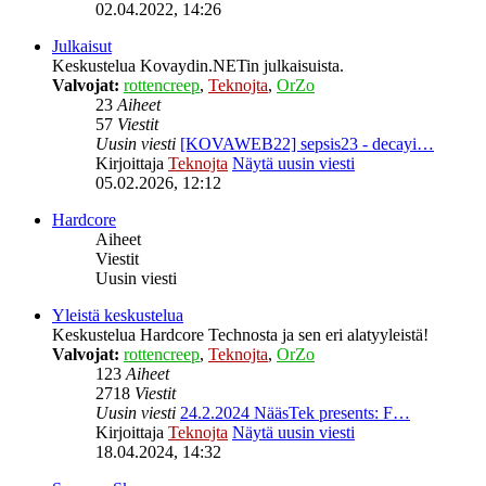
02.04.2022, 14:26
Julkaisut
Keskustelua Kovaydin.NETin julkaisuista.
Valvojat:
rottencreep
,
Teknojta
,
OrZo
23
Aiheet
57
Viestit
Uusin viesti
[KOVAWEB22] sepsis23 - decayi…
Kirjoittaja
Teknojta
Näytä uusin viesti
05.02.2026, 12:12
Hardcore
Aiheet
Viestit
Uusin viesti
Yleistä keskustelua
Keskustelua Hardcore Technosta ja sen eri alatyyleistä!
Valvojat:
rottencreep
,
Teknojta
,
OrZo
123
Aiheet
2718
Viestit
Uusin viesti
24.2.2024 NääsTek presents: F…
Kirjoittaja
Teknojta
Näytä uusin viesti
18.04.2024, 14:32