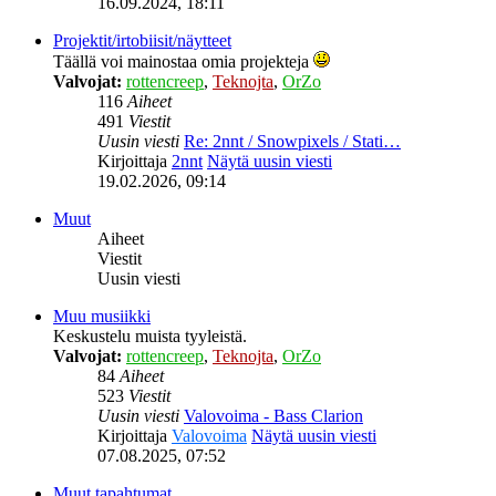
16.09.2024, 18:11
Projektit/irtobiisit/näytteet
Täällä voi mainostaa omia projekteja
Valvojat:
rottencreep
,
Teknojta
,
OrZo
116
Aiheet
491
Viestit
Uusin viesti
Re: 2nnt / Snowpixels / Stati…
Kirjoittaja
2nnt
Näytä uusin viesti
19.02.2026, 09:14
Muut
Aiheet
Viestit
Uusin viesti
Muu musiikki
Keskustelu muista tyyleistä.
Valvojat:
rottencreep
,
Teknojta
,
OrZo
84
Aiheet
523
Viestit
Uusin viesti
Valovoima - Bass Clarion
Kirjoittaja
Valovoima
Näytä uusin viesti
07.08.2025, 07:52
Muut tapahtumat