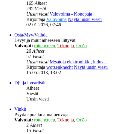
165
Aiheet
295
Viestit
Uusin viesti
Valovoima - Konepaja
Kirjoittaja
Valovoima
Näytä uusin viesti
02.01.2026, 07:46
Osta/Myy/Vaihda
Levyt ja muut aiheeseen liittyvät.
Valvojat:
rottencreep
,
Teknojta
,
OrZo
26
Aiheet
57
Viestit
Uusin viesti
M:satoja elektroniikki, indus…
Kirjoittaja
wotzenknecht
Näytä uusin viesti
15.05.2013, 13:02
Dj:t ja liveartistit
Aiheet
Viestit
Uusin viesti
Vinkit
Pyydä apua tai anna neuvoja.
Valvojat:
rottencreep
,
Teknojta
,
OrZo
2
Aiheet
15
Viestit