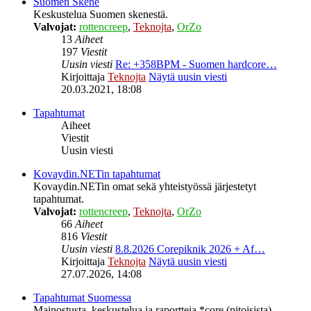
Suomen Skene
Keskustelua Suomen skenestä.
Valvojat:
rottencreep
,
Teknojta
,
OrZo
13
Aiheet
197
Viestit
Uusin viesti
Re: +358BPM - Suomen hardcore…
Kirjoittaja
Teknojta
Näytä uusin viesti
20.03.2021, 18:08
Tapahtumat
Aiheet
Viestit
Uusin viesti
Kovaydin.NETin tapahtumat
Kovaydin.NETin omat sekä yhteistyössä järjestetyt
tapahtumat.
Valvojat:
rottencreep
,
Teknojta
,
OrZo
66
Aiheet
816
Viestit
Uusin viesti
8.8.2026 Corepiknik 2026 + Af…
Kirjoittaja
Teknojta
Näytä uusin viesti
27.07.2026, 14:08
Tapahtumat Suomessa
Mainostusta, keskustelua ja raportteja *core (pitoisista)