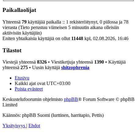
Paikallaolijat
Yhteensä
79
käyttäjää paikalla :: 1 rekisteröitynyt, 0 piilossa ja 78
vierasta (Tieto perustuu viimeisen 5 minuutin aikana olleisiin
aktiivisiin käyttäjiin)
Eniten yhtaikaisia käyttäjiä on ollut
11448
kpl, 02.08.2026, 16:46
Tilastot
Viestejä yhteensä
8326
• Viestiketjuja yhteensä
1390
• Käyttäjiä
yhteensä
275
• Uusin käyttäjä
shitzophrenia
Etusivu
Kaikki ajat ovat
UTC+03:00
Poista evästeet
Keskustelufoorumin ohjelmisto
phpBB
® Forum Software © phpBB
Limited
Käännös: phpBB Suomi (lurttinen, harritapio, Pettis)
Yksityisyys
|
Ehdot