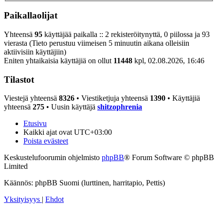
Paikallaolijat
Yhteensä
95
käyttäjää paikalla :: 2 rekisteröitynyttä, 0 piilossa ja 93
vierasta (Tieto perustuu viimeisen 5 minuutin aikana olleisiin
aktiivisiin käyttäjiin)
Eniten yhtaikaisia käyttäjiä on ollut
11448
kpl, 02.08.2026, 16:46
Tilastot
Viestejä yhteensä
8326
• Viestiketjuja yhteensä
1390
• Käyttäjiä
yhteensä
275
• Uusin käyttäjä
shitzophrenia
Etusivu
Kaikki ajat ovat
UTC+03:00
Poista evästeet
Keskustelufoorumin ohjelmisto
phpBB
® Forum Software © phpBB
Limited
Käännös: phpBB Suomi (lurttinen, harritapio, Pettis)
Yksityisyys
|
Ehdot