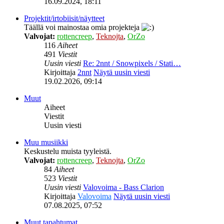
16.09.2024, 18:11
Projektit/irtobiisit/näytteet
Täällä voi mainostaa omia projekteja
Valvojat:
rottencreep
,
Teknojta
,
OrZo
116
Aiheet
491
Viestit
Uusin viesti
Re: 2nnt / Snowpixels / Stati…
Kirjoittaja
2nnt
Näytä uusin viesti
19.02.2026, 09:14
Muut
Aiheet
Viestit
Uusin viesti
Muu musiikki
Keskustelu muista tyyleistä.
Valvojat:
rottencreep
,
Teknojta
,
OrZo
84
Aiheet
523
Viestit
Uusin viesti
Valovoima - Bass Clarion
Kirjoittaja
Valovoima
Näytä uusin viesti
07.08.2025, 07:52
Muut tapahtumat