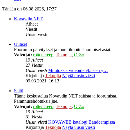
Tänään on 06.08.2026, 17:37
Kovaydin.NET
Aiheet
Viestit
Uusin viesti
Uutiset
Foorumin päivitykset ja muut ilmoitusluontoiset asiat.
Valvojat:
rottencreep
,
Teknojta
,
OrZo
19
Aiheet
27
Viestit
Uusin viesti
Muutoksia videoiden/biisien y…
Kirjoittaja
Teknojta
Näytä uusin viesti
09.03.2021, 16:13
Saitti
Tänne keskustelua Kovaydin.NET saitista ja foorumista.
Parannusehdotuksia jne...
Valvojat:
rottencreep
,
Teknojta
,
OrZo
19
Aiheet
81
Viestit
Uusin viesti
KOVAWEB katalogi Bandcampissa
Kirjoittaja
Teknojta
Näytä uusin viesti