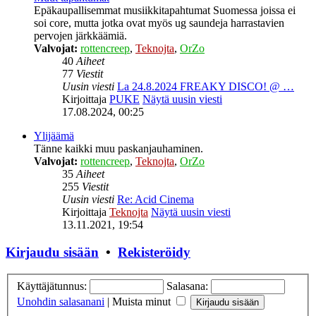
Epäkaupallisemmat musiikkitapahtumat Suomessa joissa ei
soi core, mutta jotka ovat myös ug saundeja harrastavien
pervojen järkkäämiä.
Valvojat:
rottencreep
,
Teknojta
,
OrZo
40
Aiheet
77
Viestit
Uusin viesti
La 24.8.2024 FREAKY DISCO! @ …
Kirjoittaja
PUKE
Näytä uusin viesti
17.08.2024, 00:25
Ylijäämä
Tänne kaikki muu paskanjauhaminen.
Valvojat:
rottencreep
,
Teknojta
,
OrZo
35
Aiheet
255
Viestit
Uusin viesti
Re: Acid Cinema
Kirjoittaja
Teknojta
Näytä uusin viesti
13.11.2021, 19:54
Kirjaudu sisään
•
Rekisteröidy
Käyttäjätunnus:
Salasana:
Unohdin salasanani
|
Muista minut