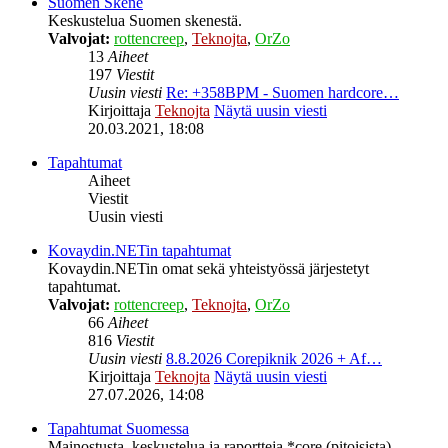
Suomen Skene
Keskustelua Suomen skenestä.
Valvojat:
rottencreep
,
Teknojta
,
OrZo
13
Aiheet
197
Viestit
Uusin viesti
Re: +358BPM - Suomen hardcore…
Kirjoittaja
Teknojta
Näytä uusin viesti
20.03.2021, 18:08
Tapahtumat
Aiheet
Viestit
Uusin viesti
Kovaydin.NETin tapahtumat
Kovaydin.NETin omat sekä yhteistyössä järjestetyt
tapahtumat.
Valvojat:
rottencreep
,
Teknojta
,
OrZo
66
Aiheet
816
Viestit
Uusin viesti
8.8.2026 Corepiknik 2026 + Af…
Kirjoittaja
Teknojta
Näytä uusin viesti
27.07.2026, 14:08
Tapahtumat Suomessa
Mainostusta, keskustelua ja raportteja *core (pitoisista)