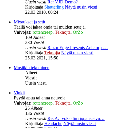
Uusin viesti
Re: VJD Demo?
Kirjoittaja
Shatterling
Näytä uusin viesti
22.03.2010, 00:24
Mixaukset ja setit
Täällä voi jakaa omia tai muiden settejä.
Valvojat:
rottencreep
,
Teknojta
,
OrZo
109
Aiheet
280
Viestit
Uusin viesti
Razor Edge Presents Artskorps…
Kirjoittaja
Teknojta
Näytä uusin viesti
25.03.2021, 15:50
Musiikin tekeminen
Aiheet
Viestit
Uusin viesti
Vinkit
Pyydä apua tai anna neuvoja.
Valvojat:
rottencreep
,
Teknojta
,
OrZo
25
Aiheet
136
Viestit
Uusin viesti
Re: A.I vokaalin rippaus sivu…
Kirjoittaja
Headache
Näytä uusin viesti