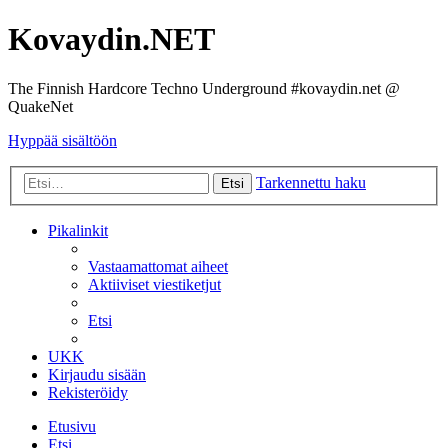
Kovaydin.NET
The Finnish Hardcore Techno Underground #kovaydin.net @
QuakeNet
Hyppää sisältöön
Tarkennettu haku
Etsi
Pikalinkit
Vastaamattomat aiheet
Aktiiviset viestiketjut
Etsi
UKK
Kirjaudu sisään
Rekisteröidy
Etusivu
Etsi