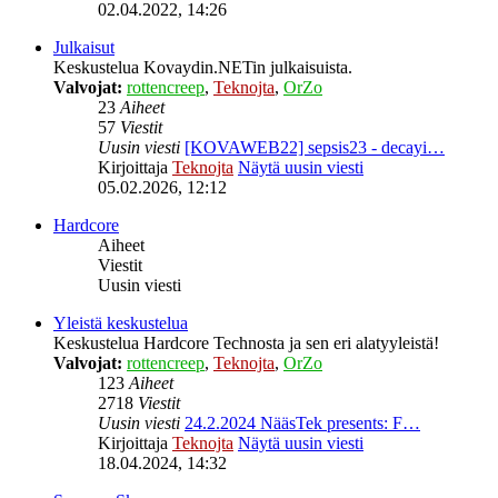
02.04.2022, 14:26
Julkaisut
Keskustelua Kovaydin.NETin julkaisuista.
Valvojat:
rottencreep
,
Teknojta
,
OrZo
23
Aiheet
57
Viestit
Uusin viesti
[KOVAWEB22] sepsis23 - decayi…
Kirjoittaja
Teknojta
Näytä uusin viesti
05.02.2026, 12:12
Hardcore
Aiheet
Viestit
Uusin viesti
Yleistä keskustelua
Keskustelua Hardcore Technosta ja sen eri alatyyleistä!
Valvojat:
rottencreep
,
Teknojta
,
OrZo
123
Aiheet
2718
Viestit
Uusin viesti
24.2.2024 NääsTek presents: F…
Kirjoittaja
Teknojta
Näytä uusin viesti
18.04.2024, 14:32