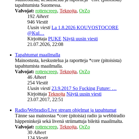
tapahtumista Suomessa.
Valvojat:
rottencreep
,
Teknojta
,
OrZo
192
Aiheet
946
Viestit
Uusin viesti
La 1.8.2026 KOUVOSTOCORE
@Kul…
Kirjoittaja
PUKE
Näytä uusin viesti
21.07.2026, 22:08
Tapahtumat maailmalla
Mainostusta, keskustelua ja raportteja *core (pitoisista)
tapahtumista maailmalla.
Valvojat:
rottencreep
,
Teknojta
,
OrZo
46
Aiheet
254
Viestit
Uusin viesti
23.9.2017 So Fucking Future: …
Kirjoittaja
Teknojta
Näytä uusin viesti
23.07.2017, 22:51
Radio/Webradio/Live stream ohjelmat ja tapahtumat
Tänne saa mainostaa *core (pitoisia) radio ja webbiradio
häppeninkejä sekä livenä striimattuja bileitä maailmalta.
Valvojat:
rottencreep
,
Teknojta
,
OrZo
30
Aiheet
124
Viestit