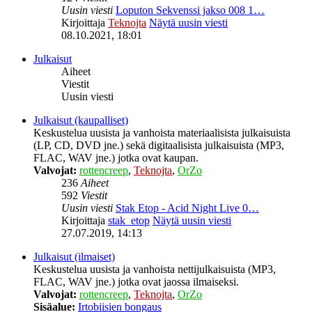
Uusin viesti
Loputon Sekvenssi jakso 008 1…
Kirjoittaja
Teknojta
Näytä uusin viesti
08.10.2021, 18:01
Julkaisut
Aiheet
Viestit
Uusin viesti
Julkaisut (kaupalliset)
Keskustelua uusista ja vanhoista materiaalisista julkaisuista
(LP, CD, DVD jne.) sekä digitaalisista julkaisuista (MP3,
FLAC, WAV jne.) jotka ovat kaupan.
Valvojat:
rottencreep
,
Teknojta
,
OrZo
236
Aiheet
592
Viestit
Uusin viesti
Stak Etop - Acid Night Live 0…
Kirjoittaja
stak_etop
Näytä uusin viesti
27.07.2019, 14:13
Julkaisut (ilmaiset)
Keskustelua uusista ja vanhoista nettijulkaisuista (MP3,
FLAC, WAV jne.) jotka ovat jaossa ilmaiseksi.
Valvojat:
rottencreep
,
Teknojta
,
OrZo
Sisäalue:
Irtobiisien bongaus