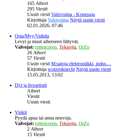
165
Aiheet
295
Viestit
Uusin viesti
Valovoima - Konepaja
Kirjoittaja
Valovoima
Näytä uusin viesti
02.01.2026, 07:46
Osta/Myy/Vaihda
Levyt ja muut aiheeseen liittyvät.
Valvojat:
rottencreep
,
Teknojta
,
OrZo
26
Aiheet
57
Viestit
Uusin viesti
M:satoja elektroniikki, indus…
Kirjoittaja
wotzenknecht
Näytä uusin viesti
15.05.2013, 13:02
Dj:t ja liveartistit
Aiheet
Viestit
Uusin viesti
Vinkit
Pyydä apua tai anna neuvoja.
Valvojat:
rottencreep
,
Teknojta
,
OrZo
2
Aiheet
15
Viestit