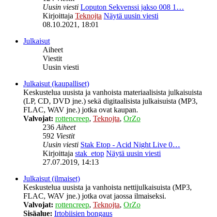
Uusin viesti
Loputon Sekvenssi jakso 008 1…
Kirjoittaja
Teknojta
Näytä uusin viesti
08.10.2021, 18:01
Julkaisut
Aiheet
Viestit
Uusin viesti
Julkaisut (kaupalliset)
Keskustelua uusista ja vanhoista materiaalisista julkaisuista
(LP, CD, DVD jne.) sekä digitaalisista julkaisuista (MP3,
FLAC, WAV jne.) jotka ovat kaupan.
Valvojat:
rottencreep
,
Teknojta
,
OrZo
236
Aiheet
592
Viestit
Uusin viesti
Stak Etop - Acid Night Live 0…
Kirjoittaja
stak_etop
Näytä uusin viesti
27.07.2019, 14:13
Julkaisut (ilmaiset)
Keskustelua uusista ja vanhoista nettijulkaisuista (MP3,
FLAC, WAV jne.) jotka ovat jaossa ilmaiseksi.
Valvojat:
rottencreep
,
Teknojta
,
OrZo
Sisäalue:
Irtobiisien bongaus