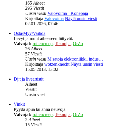
165
Aiheet
295
Viestit
Uusin viesti
Valovoima - Konepaja
Kirjoittaja
Valovoima
Näytä uusin viesti
02.01.2026, 07:46
Osta/Myy/Vaihda
Levyt ja muut aiheeseen liittyvät.
Valvojat:
rottencreep
,
Teknojta
,
OrZo
26
Aiheet
57
Viestit
Uusin viesti
M:satoja elektroniikki, indus…
Kirjoittaja
wotzenknecht
Näytä uusin viesti
15.05.2013, 13:02
Dj:t ja liveartistit
Aiheet
Viestit
Uusin viesti
Vinkit
Pyydä apua tai anna neuvoja.
Valvojat:
rottencreep
,
Teknojta
,
OrZo
2
Aiheet
15
Viestit