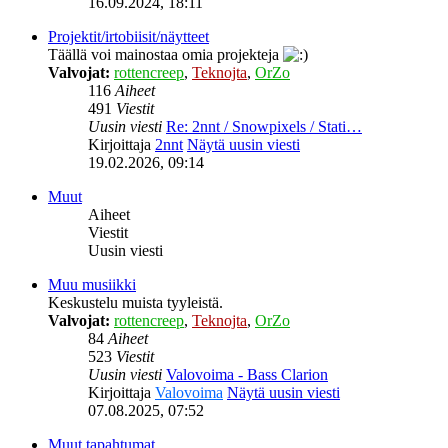
16.09.2024, 18:11
Projektit/irtobiisit/näytteet
Täällä voi mainostaa omia projekteja
Valvojat:
rottencreep
,
Teknojta
,
OrZo
116
Aiheet
491
Viestit
Uusin viesti
Re: 2nnt / Snowpixels / Stati…
Kirjoittaja
2nnt
Näytä uusin viesti
19.02.2026, 09:14
Muut
Aiheet
Viestit
Uusin viesti
Muu musiikki
Keskustelu muista tyyleistä.
Valvojat:
rottencreep
,
Teknojta
,
OrZo
84
Aiheet
523
Viestit
Uusin viesti
Valovoima - Bass Clarion
Kirjoittaja
Valovoima
Näytä uusin viesti
07.08.2025, 07:52
Muut tapahtumat