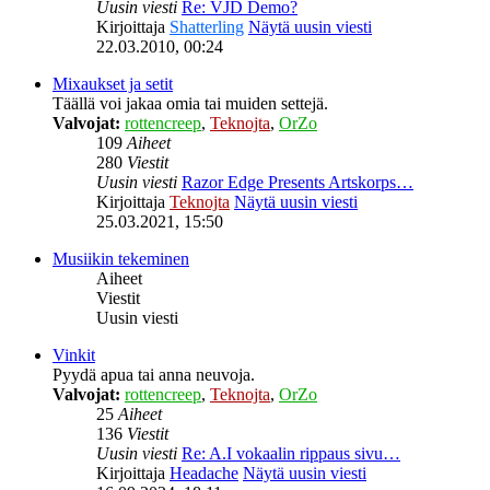
Uusin viesti
Re: VJD Demo?
Kirjoittaja
Shatterling
Näytä uusin viesti
22.03.2010, 00:24
Mixaukset ja setit
Täällä voi jakaa omia tai muiden settejä.
Valvojat:
rottencreep
,
Teknojta
,
OrZo
109
Aiheet
280
Viestit
Uusin viesti
Razor Edge Presents Artskorps…
Kirjoittaja
Teknojta
Näytä uusin viesti
25.03.2021, 15:50
Musiikin tekeminen
Aiheet
Viestit
Uusin viesti
Vinkit
Pyydä apua tai anna neuvoja.
Valvojat:
rottencreep
,
Teknojta
,
OrZo
25
Aiheet
136
Viestit
Uusin viesti
Re: A.I vokaalin rippaus sivu…
Kirjoittaja
Headache
Näytä uusin viesti