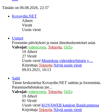
Tänään on 06.08.2026, 22:37
Kovaydin.NET
Aiheet
Viestit
Uusin viesti
Uutiset
Foorumin päivitykset ja muut ilmoitusluontoiset asiat.
Valvojat:
rottencreep
,
Teknojta
,
OrZo
19
Aiheet
27
Viestit
Uusin viesti
Muutoksia videoiden/biisien y…
Kirjoittaja
Teknojta
Näytä uusin viesti
09.03.2021, 16:13
Saitti
Tänne keskustelua Kovaydin.NET saitista ja foorumista.
Parannusehdotuksia jne...
Valvojat:
rottencreep
,
Teknojta
,
OrZo
19
Aiheet
81
Viestit
Uusin viesti
KOVAWEB katalogi Bandcampissa
Kirjoittaja
Teknojta
Näytä uusin viesti