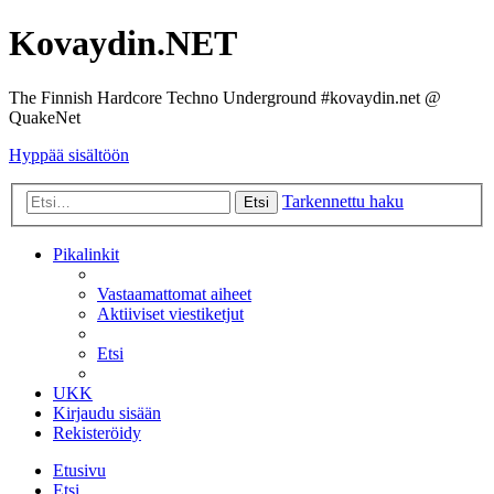
Kovaydin.NET
The Finnish Hardcore Techno Underground #kovaydin.net @
QuakeNet
Hyppää sisältöön
Tarkennettu haku
Etsi
Pikalinkit
Vastaamattomat aiheet
Aktiiviset viestiketjut
Etsi
UKK
Kirjaudu sisään
Rekisteröidy
Etusivu
Etsi