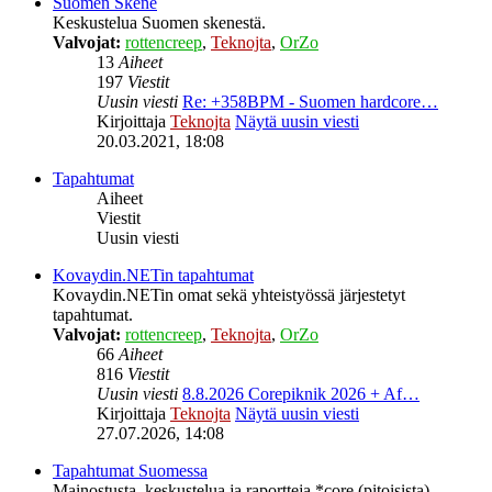
Suomen Skene
Keskustelua Suomen skenestä.
Valvojat:
rottencreep
,
Teknojta
,
OrZo
13
Aiheet
197
Viestit
Uusin viesti
Re: +358BPM - Suomen hardcore…
Kirjoittaja
Teknojta
Näytä uusin viesti
20.03.2021, 18:08
Tapahtumat
Aiheet
Viestit
Uusin viesti
Kovaydin.NETin tapahtumat
Kovaydin.NETin omat sekä yhteistyössä järjestetyt
tapahtumat.
Valvojat:
rottencreep
,
Teknojta
,
OrZo
66
Aiheet
816
Viestit
Uusin viesti
8.8.2026 Corepiknik 2026 + Af…
Kirjoittaja
Teknojta
Näytä uusin viesti
27.07.2026, 14:08
Tapahtumat Suomessa
Mainostusta, keskustelua ja raportteja *core (pitoisista)