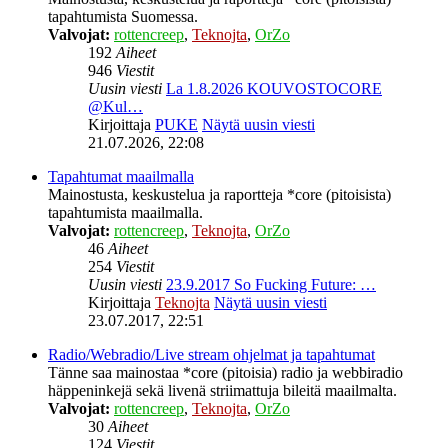
tapahtumista Suomessa.
Valvojat:
rottencreep
,
Teknojta
,
OrZo
192
Aiheet
946
Viestit
Uusin viesti
La 1.8.2026 KOUVOSTOCORE
@Kul…
Kirjoittaja
PUKE
Näytä uusin viesti
21.07.2026, 22:08
Tapahtumat maailmalla
Mainostusta, keskustelua ja raportteja *core (pitoisista)
tapahtumista maailmalla.
Valvojat:
rottencreep
,
Teknojta
,
OrZo
46
Aiheet
254
Viestit
Uusin viesti
23.9.2017 So Fucking Future: …
Kirjoittaja
Teknojta
Näytä uusin viesti
23.07.2017, 22:51
Radio/Webradio/Live stream ohjelmat ja tapahtumat
Tänne saa mainostaa *core (pitoisia) radio ja webbiradio
häppeninkejä sekä livenä striimattuja bileitä maailmalta.
Valvojat:
rottencreep
,
Teknojta
,
OrZo
30
Aiheet
124
Viestit