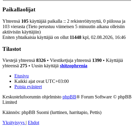
Paikallaolijat
Yhteensä
105
käyttäjää paikalla :: 2 rekisteröitynyttä, 0 piilossa ja
103 vierasta (Tieto perustuu viimeisen 5 minuutin aikana olleisiin
aktiivisiin käyttäjiin)
Eniten yhtaikaisia käyttäjiä on ollut
11448
kpl, 02.08.2026, 16:46
Tilastot
Viestejä yhteensä
8326
• Viestiketjuja yhteensä
1390
• Käyttäjiä
yhteensä
275
• Uusin käyttäjä
shitzophrenia
Etusivu
Kaikki ajat ovat
UTC+03:00
Poista evästeet
Keskustelufoorumin ohjelmisto
phpBB
® Forum Software © phpBB
Limited
Käännös: phpBB Suomi (lurttinen, harritapio, Pettis)
Yksityisyys
|
Ehdot