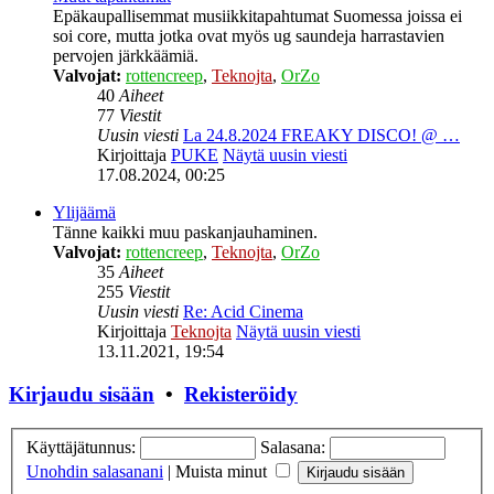
Epäkaupallisemmat musiikkitapahtumat Suomessa joissa ei
soi core, mutta jotka ovat myös ug saundeja harrastavien
pervojen järkkäämiä.
Valvojat:
rottencreep
,
Teknojta
,
OrZo
40
Aiheet
77
Viestit
Uusin viesti
La 24.8.2024 FREAKY DISCO! @ …
Kirjoittaja
PUKE
Näytä uusin viesti
17.08.2024, 00:25
Ylijäämä
Tänne kaikki muu paskanjauhaminen.
Valvojat:
rottencreep
,
Teknojta
,
OrZo
35
Aiheet
255
Viestit
Uusin viesti
Re: Acid Cinema
Kirjoittaja
Teknojta
Näytä uusin viesti
13.11.2021, 19:54
Kirjaudu sisään
•
Rekisteröidy
Käyttäjätunnus:
Salasana:
Unohdin salasanani
|
Muista minut