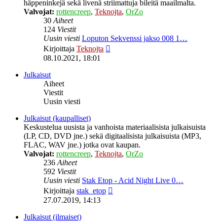
häppeninkejä sekä livenä striimattuja bileitä maailmalta.
Valvojat:
rottencreep
,
Teknojta
,
OrZo
30
Aiheet
124
Viestit
Uusin viesti
Loputon Sekvenssi jakso 008 1…
Näytä
Kirjoittaja
Teknojta
uusin
08.10.2021, 18:01
viesti
Julkaisut
Aiheet
Viestit
Uusin viesti
Julkaisut (kaupalliset)
Keskustelua uusista ja vanhoista materiaalisista julkaisuista
(LP, CD, DVD jne.) sekä digitaalisista julkaisuista (MP3,
FLAC, WAV jne.) jotka ovat kaupan.
Valvojat:
rottencreep
,
Teknojta
,
OrZo
236
Aiheet
592
Viestit
Uusin viesti
Stak Etop - Acid Night Live 0…
Näytä
Kirjoittaja
stak_etop
uusin
27.07.2019, 14:13
viesti
Julkaisut (ilmaiset)