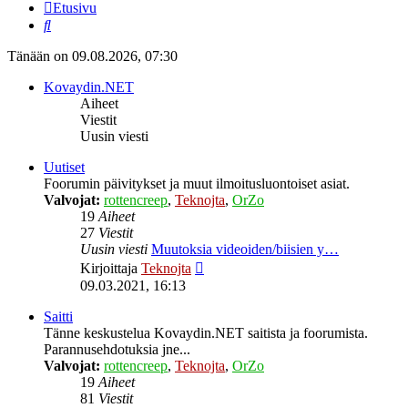
Etusivu
Etsi
Tänään on 09.08.2026, 07:30
Kovaydin.NET
Aiheet
Viestit
Uusin viesti
Uutiset
Foorumin päivitykset ja muut ilmoitusluontoiset asiat.
Valvojat:
rottencreep
,
Teknojta
,
OrZo
19
Aiheet
27
Viestit
Uusin viesti
Muutoksia videoiden/biisien y…
Näytä
Kirjoittaja
Teknojta
uusin
09.03.2021, 16:13
viesti
Saitti
Tänne keskustelua Kovaydin.NET saitista ja foorumista.
Parannusehdotuksia jne...
Valvojat:
rottencreep
,
Teknojta
,
OrZo
19
Aiheet
81
Viestit