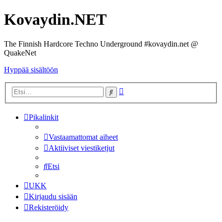
Kovaydin.NET
The Finnish Hardcore Techno Underground #kovaydin.net @
QuakeNet
Hyppää sisältöön
Tarkennettu
Etsi
haku
Pikalinkit
Vastaamattomat aiheet
Aktiiviset viestiketjut
Etsi
UKK
Kirjaudu sisään
Rekisteröidy