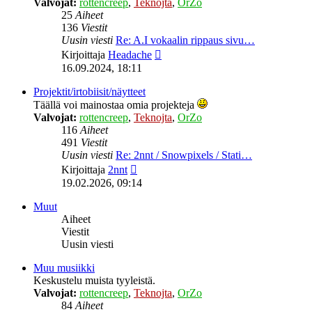
Valvojat:
rottencreep
,
Teknojta
,
OrZo
25
Aiheet
136
Viestit
Uusin viesti
Re: A.I vokaalin rippaus sivu…
Näytä
Kirjoittaja
Headache
uusin
16.09.2024, 18:11
viesti
Projektit/irtobiisit/näytteet
Täällä voi mainostaa omia projekteja
Valvojat:
rottencreep
,
Teknojta
,
OrZo
116
Aiheet
491
Viestit
Uusin viesti
Re: 2nnt / Snowpixels / Stati…
Näytä
Kirjoittaja
2nnt
uusin
19.02.2026, 09:14
viesti
Muut
Aiheet
Viestit
Uusin viesti
Muu musiikki
Keskustelu muista tyyleistä.
Valvojat:
rottencreep
,
Teknojta
,
OrZo
84
Aiheet