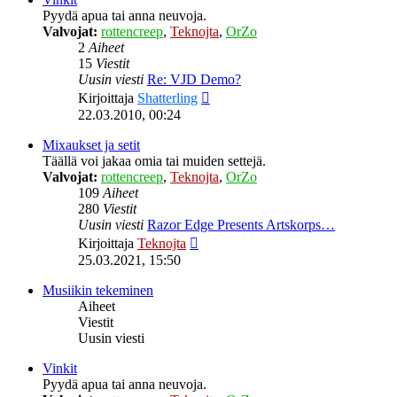
Pyydä apua tai anna neuvoja.
Valvojat:
rottencreep
,
Teknojta
,
OrZo
2
Aiheet
15
Viestit
Uusin viesti
Re: VJD Demo?
Näytä
Kirjoittaja
Shatterling
uusin
22.03.2010, 00:24
viesti
Mixaukset ja setit
Täällä voi jakaa omia tai muiden settejä.
Valvojat:
rottencreep
,
Teknojta
,
OrZo
109
Aiheet
280
Viestit
Uusin viesti
Razor Edge Presents Artskorps…
Näytä
Kirjoittaja
Teknojta
uusin
25.03.2021, 15:50
viesti
Musiikin tekeminen
Aiheet
Viestit
Uusin viesti
Vinkit
Pyydä apua tai anna neuvoja.