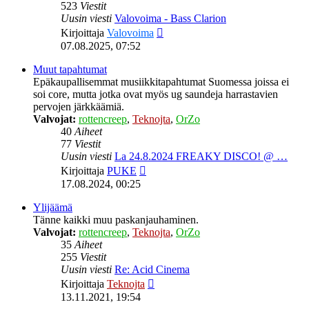
523
Viestit
Uusin viesti
Valovoima - Bass Clarion
Näytä
Kirjoittaja
Valovoima
uusin
07.08.2025, 07:52
viesti
Muut tapahtumat
Epäkaupallisemmat musiikkitapahtumat Suomessa joissa ei
soi core, mutta jotka ovat myös ug saundeja harrastavien
pervojen järkkäämiä.
Valvojat:
rottencreep
,
Teknojta
,
OrZo
40
Aiheet
77
Viestit
Uusin viesti
La 24.8.2024 FREAKY DISCO! @ …
Näytä
Kirjoittaja
PUKE
uusin
17.08.2024, 00:25
viesti
Ylijäämä
Tänne kaikki muu paskanjauhaminen.
Valvojat:
rottencreep
,
Teknojta
,
OrZo
35
Aiheet
255
Viestit
Uusin viesti
Re: Acid Cinema
Näytä
Kirjoittaja
Teknojta
uusin
13.11.2021, 19:54
viesti