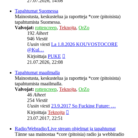
27.07.2026, 14:08
viesti
Tapahtumat Suomessa
Mainostusta, keskustelua ja raportteja *core (pitoisista)
tapahtumista Suomessa.
Valvojat:
rottencreep
,
Teknojta
,
OrZo
192
Aiheet
946
Viestit
Uusin viesti
La 1.8.2026 KOUVOSTOCORE
@Kul…
Näytä
Kirjoittaja
PUKE
uusin
21.07.2026, 22:08
viesti
Tapahtumat maailmalla
Mainostusta, keskustelua ja raportteja *core (pitoisista)
tapahtumista maailmalla.
Valvojat:
rottencreep
,
Teknojta
,
OrZo
46
Aiheet
254
Viestit
Uusin viesti
23.9.2017 So Fucking Future: …
Näytä
Kirjoittaja
Teknojta
uusin
23.07.2017, 22:51
viesti
Radio/Webradio/Live stream ohjelmat ja tapahtumat
Tänne saa mainostaa *core (pitoisia) radio ja webbiradio