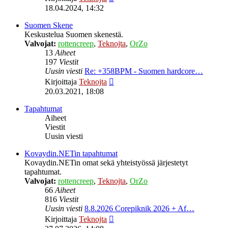
uusin
18.04.2024, 14:32
viesti
Suomen Skene
Keskustelua Suomen skenestä.
Valvojat:
rottencreep
,
Teknojta
,
OrZo
13
Aiheet
197
Viestit
Uusin viesti
Re: +358BPM - Suomen hardcore…
Näytä
Kirjoittaja
Teknojta
uusin
20.03.2021, 18:08
viesti
Tapahtumat
Aiheet
Viestit
Uusin viesti
Kovaydin.NETin tapahtumat
Kovaydin.NETin omat sekä yhteistyössä järjestetyt
tapahtumat.
Valvojat:
rottencreep
,
Teknojta
,
OrZo
66
Aiheet
816
Viestit
Uusin viesti
8.8.2026 Corepiknik 2026 + Af…
Näytä
Kirjoittaja
Teknojta
uusin