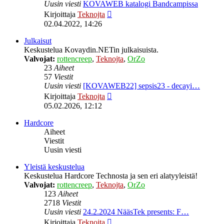
Uusin viesti
KOVAWEB katalogi Bandcampissa
Näytä
Kirjoittaja
Teknojta
uusin
02.04.2022, 14:26
viesti
Julkaisut
Keskustelua Kovaydin.NETin julkaisuista.
Valvojat:
rottencreep
,
Teknojta
,
OrZo
23
Aiheet
57
Viestit
Uusin viesti
[KOVAWEB22] sepsis23 - decayi…
Näytä
Kirjoittaja
Teknojta
uusin
05.02.2026, 12:12
viesti
Hardcore
Aiheet
Viestit
Uusin viesti
Yleistä keskustelua
Keskustelua Hardcore Technosta ja sen eri alatyyleistä!
Valvojat:
rottencreep
,
Teknojta
,
OrZo
123
Aiheet
2718
Viestit
Uusin viesti
24.2.2024 NääsTek presents: F…
Näytä
Kirjoittaja
Teknojta