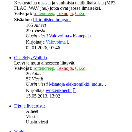
Keskustelua uusista ja vanhoista nettijulkaisuista (MP3,
FLAC, WAV jne.) jotka ovat jaossa ilmaiseksi.
Valvojat:
rottencreep
,
Teknojta
,
OrZo
Sisäalue:
Irtobiisien bongaus
165
Aiheet
295
Viestit
Uusin viesti
Valovoima - Konepaja
Näytä
Kirjoittaja
Valovoima
uusin
02.01.2026, 07:46
viesti
Osta/Myy/Vaihda
Levyt ja muut aiheeseen liittyvät.
Valvojat:
rottencreep
,
Teknojta
,
OrZo
26
Aiheet
57
Viestit
Uusin viesti
M:satoja elektroniikki, indus…
Näytä
Kirjoittaja
wotzenknecht
uusin
15.05.2013, 13:02
viesti
Dj:t ja liveartistit
Aiheet
Viestit
Uusin viesti
Vinkit