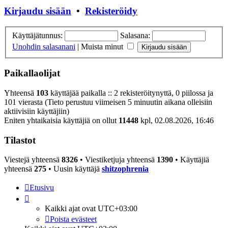
Kirjaudu sisään
•
Rekisteröidy
Käyttäjätunnus:
Salasana:
Unohdin salasanani
|
Muista minut
Paikallaolijat
Yhteensä
103
käyttäjää paikalla :: 2 rekisteröitynyttä, 0 piilossa ja
101 vierasta (Tieto perustuu viimeisen 5 minuutin aikana olleisiin
aktiivisiin käyttäjiin)
Eniten yhtaikaisia käyttäjiä on ollut
11448
kpl, 02.08.2026, 16:46
Tilastot
Viestejä yhteensä
8326
• Viestiketjuja yhteensä
1390
• Käyttäjiä
yhteensä
275
• Uusin käyttäjä
shitzophrenia
Etusivu
Kaikki ajat ovat
UTC+03:00
Poista evästeet