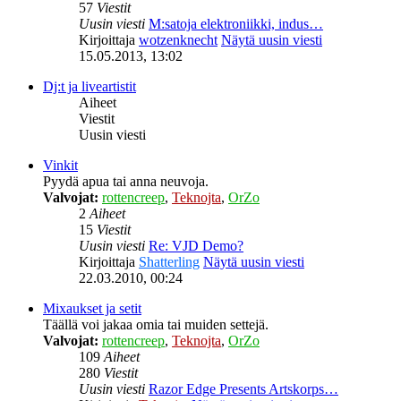
57
Viestit
Uusin viesti
M:satoja elektroniikki, indus…
Kirjoittaja
wotzenknecht
Näytä uusin viesti
15.05.2013, 13:02
Dj:t ja liveartistit
Aiheet
Viestit
Uusin viesti
Vinkit
Pyydä apua tai anna neuvoja.
Valvojat:
rottencreep
,
Teknojta
,
OrZo
2
Aiheet
15
Viestit
Uusin viesti
Re: VJD Demo?
Kirjoittaja
Shatterling
Näytä uusin viesti
22.03.2010, 00:24
Mixaukset ja setit
Täällä voi jakaa omia tai muiden settejä.
Valvojat:
rottencreep
,
Teknojta
,
OrZo
109
Aiheet
280
Viestit
Uusin viesti
Razor Edge Presents Artskorps…