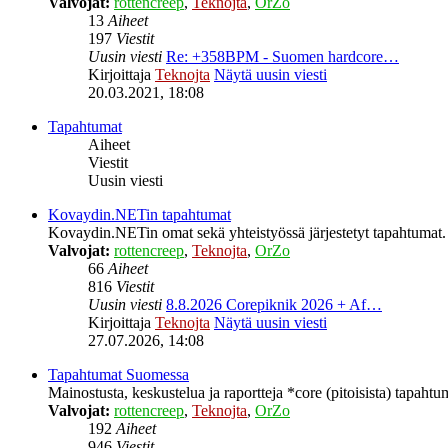
Valvojat:
rottencreep
,
Teknojta
,
OrZo
13
Aiheet
197
Viestit
Uusin viesti
Re: +358BPM - Suomen hardcore…
Kirjoittaja
Teknojta
Näytä uusin viesti
20.03.2021, 18:08
Tapahtumat
Aiheet
Viestit
Uusin viesti
Kovaydin.NETin tapahtumat
Kovaydin.NETin omat sekä yhteistyössä järjestetyt tapahtumat.
Valvojat:
rottencreep
,
Teknojta
,
OrZo
66
Aiheet
816
Viestit
Uusin viesti
8.8.2026 Corepiknik 2026 + Af…
Kirjoittaja
Teknojta
Näytä uusin viesti
27.07.2026, 14:08
Tapahtumat Suomessa
Mainostusta, keskustelua ja raportteja *core (pitoisista) tapaht
Valvojat:
rottencreep
,
Teknojta
,
OrZo
192
Aiheet
946
Viestit