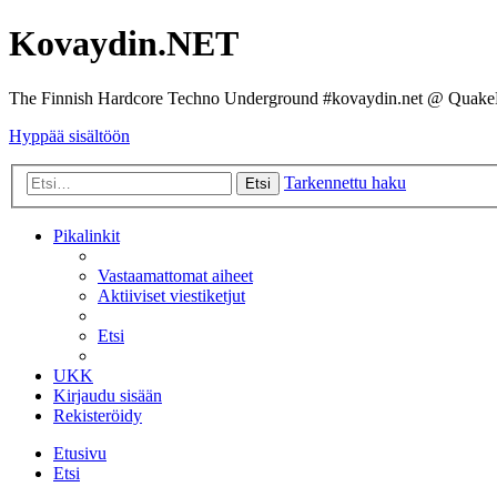
Kovaydin.NET
The Finnish Hardcore Techno Underground #kovaydin.net @ Quake
Hyppää sisältöön
Tarkennettu haku
Etsi
Pikalinkit
Vastaamattomat aiheet
Aktiiviset viestiketjut
Etsi
UKK
Kirjaudu sisään
Rekisteröidy
Etusivu
Etsi