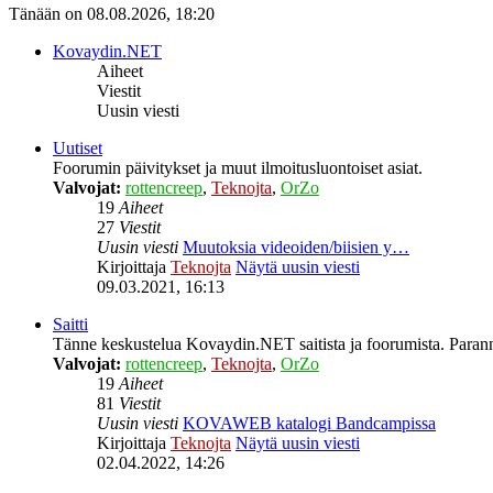
Tänään on 08.08.2026, 18:20
Kovaydin.NET
Aiheet
Viestit
Uusin viesti
Uutiset
Foorumin päivitykset ja muut ilmoitusluontoiset asiat.
Valvojat:
rottencreep
,
Teknojta
,
OrZo
19
Aiheet
27
Viestit
Uusin viesti
Muutoksia videoiden/biisien y…
Kirjoittaja
Teknojta
Näytä uusin viesti
09.03.2021, 16:13
Saitti
Tänne keskustelua Kovaydin.NET saitista ja foorumista. Parann
Valvojat:
rottencreep
,
Teknojta
,
OrZo
19
Aiheet
81
Viestit
Uusin viesti
KOVAWEB katalogi Bandcampissa
Kirjoittaja
Teknojta
Näytä uusin viesti
02.04.2022, 14:26