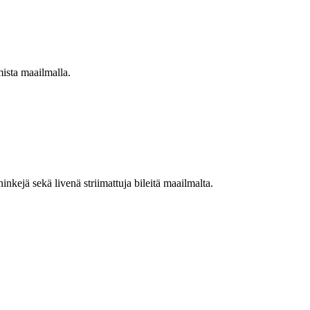
mista maailmalla.
nkejä sekä livenä striimattuja bileitä maailmalta.