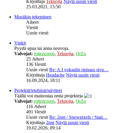
Kirjoittaja
Teknojta
Näytä uusin viesti
25.03.2021, 15:50
Musiikin tekeminen
Aiheet
Viestit
Uusin viesti
Vinkit
Pyydä apua tai anna neuvoja.
Valvojat:
rottencreep
,
Teknojta
,
OrZo
25
Aiheet
136
Viestit
Uusin viesti
Re: A.I vokaalin rippaus sivu…
Kirjoittaja
Headache
Näytä uusin viesti
16.09.2024, 18:11
Projektit/irtobiisit/näytteet
Täällä voi mainostaa omia projekteja
Valvojat:
rottencreep
,
Teknojta
,
OrZo
116
Aiheet
491
Viestit
Uusin viesti
Re: 2nnt / Snowpixels / Stati…
Kirjoittaja
2nnt
Näytä uusin viesti
19.02.2026, 09:14