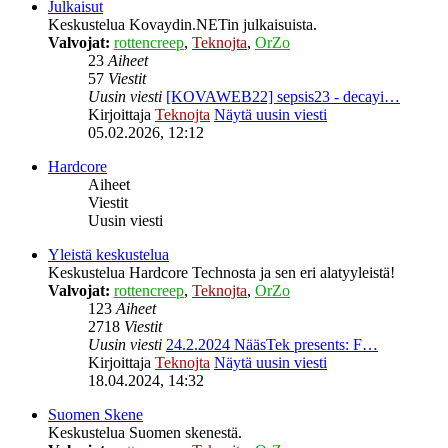
Julkaisut
Keskustelua Kovaydin.NETin julkaisuista.
Valvojat:
rottencreep
,
Teknojta
,
OrZo
23
Aiheet
57
Viestit
Uusin viesti
[KOVAWEB22] sepsis23 - decayi…
Kirjoittaja
Teknojta
Näytä uusin viesti
05.02.2026, 12:12
Hardcore
Aiheet
Viestit
Uusin viesti
Yleistä keskustelua
Keskustelua Hardcore Technosta ja sen eri alatyyleistä!
Valvojat:
rottencreep
,
Teknojta
,
OrZo
123
Aiheet
2718
Viestit
Uusin viesti
24.2.2024 NääsTek presents: F…
Kirjoittaja
Teknojta
Näytä uusin viesti
18.04.2024, 14:32
Suomen Skene
Keskustelua Suomen skenestä.