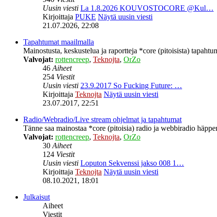
Uusin viesti
La 1.8.2026 KOUVOSTOCORE @Kul…
Kirjoittaja
PUKE
Näytä uusin viesti
21.07.2026, 22:08
Tapahtumat maailmalla
Mainostusta, keskustelua ja raportteja *core (pitoisista) tapahtu
Valvojat:
rottencreep
,
Teknojta
,
OrZo
46
Aiheet
254
Viestit
Uusin viesti
23.9.2017 So Fucking Future: …
Kirjoittaja
Teknojta
Näytä uusin viesti
23.07.2017, 22:51
Radio/Webradio/Live stream ohjelmat ja tapahtumat
Tänne saa mainostaa *core (pitoisia) radio ja webbiradio häppeni
Valvojat:
rottencreep
,
Teknojta
,
OrZo
30
Aiheet
124
Viestit
Uusin viesti
Loputon Sekvenssi jakso 008 1…
Kirjoittaja
Teknojta
Näytä uusin viesti
08.10.2021, 18:01
Julkaisut
Aiheet
Viestit