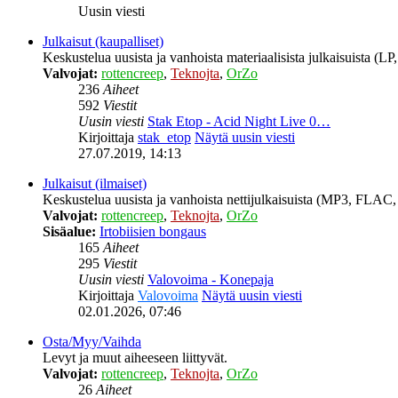
Uusin viesti
Julkaisut (kaupalliset)
Keskustelua uusista ja vanhoista materiaalisista julkaisuista (
Valvojat:
rottencreep
,
Teknojta
,
OrZo
236
Aiheet
592
Viestit
Uusin viesti
Stak Etop - Acid Night Live 0…
Kirjoittaja
stak_etop
Näytä uusin viesti
27.07.2019, 14:13
Julkaisut (ilmaiset)
Keskustelua uusista ja vanhoista nettijulkaisuista (MP3, FLAC, 
Valvojat:
rottencreep
,
Teknojta
,
OrZo
Sisäalue:
Irtobiisien bongaus
165
Aiheet
295
Viestit
Uusin viesti
Valovoima - Konepaja
Kirjoittaja
Valovoima
Näytä uusin viesti
02.01.2026, 07:46
Osta/Myy/Vaihda
Levyt ja muut aiheeseen liittyvät.
Valvojat:
rottencreep
,
Teknojta
,
OrZo
26
Aiheet