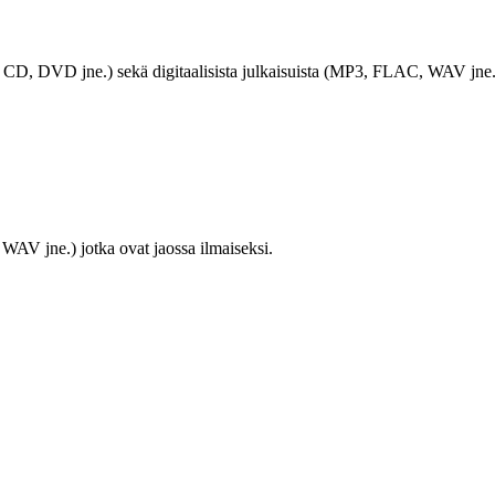
LP, CD, DVD jne.) sekä digitaalisista julkaisuista (MP3, FLAC, WAV jne.
WAV jne.) jotka ovat jaossa ilmaiseksi.