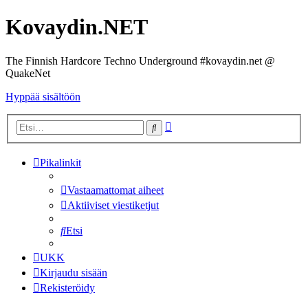
Kovaydin.NET
The Finnish Hardcore Techno Underground #kovaydin.net @
QuakeNet
Hyppää sisältöön
Tarkennettu
Etsi
haku
Pikalinkit
Vastaamattomat aiheet
Aktiiviset viestiketjut
Etsi
UKK
Kirjaudu sisään
Rekisteröidy