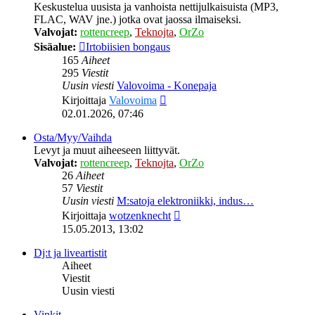
Keskustelua uusista ja vanhoista nettijulkaisuista (MP3,
FLAC, WAV jne.) jotka ovat jaossa ilmaiseksi.
Valvojat:
rottencreep
,
Teknojta
,
OrZo
Sisäalue:
Irtobiisien bongaus
165
Aiheet
295
Viestit
Uusin viesti
Valovoima - Konepaja
Näytä
Kirjoittaja
Valovoima
uusin
02.01.2026, 07:46
viesti
Osta/Myy/Vaihda
Levyt ja muut aiheeseen liittyvät.
Valvojat:
rottencreep
,
Teknojta
,
OrZo
26
Aiheet
57
Viestit
Uusin viesti
M:satoja elektroniikki, indus…
Näytä
Kirjoittaja
wotzenknecht
uusin
15.05.2013, 13:02
viesti
Dj:t ja liveartistit
Aiheet
Viestit
Uusin viesti
Vinkit