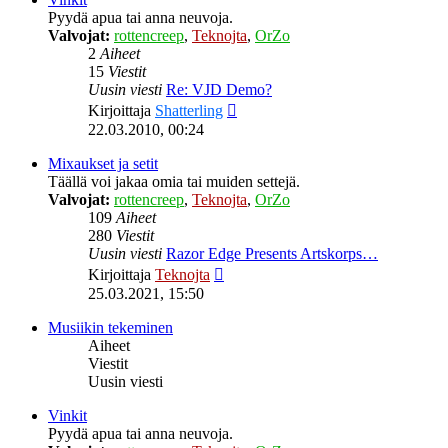
Pyydä apua tai anna neuvoja.
Valvojat:
rottencreep
,
Teknojta
,
OrZo
2
Aiheet
15
Viestit
Uusin viesti
Re: VJD Demo?
Näytä
Kirjoittaja
Shatterling
uusin
22.03.2010, 00:24
viesti
Mixaukset ja setit
Täällä voi jakaa omia tai muiden settejä.
Valvojat:
rottencreep
,
Teknojta
,
OrZo
109
Aiheet
280
Viestit
Uusin viesti
Razor Edge Presents Artskorps…
Näytä
Kirjoittaja
Teknojta
uusin
25.03.2021, 15:50
viesti
Musiikin tekeminen
Aiheet
Viestit
Uusin viesti
Vinkit
Pyydä apua tai anna neuvoja.