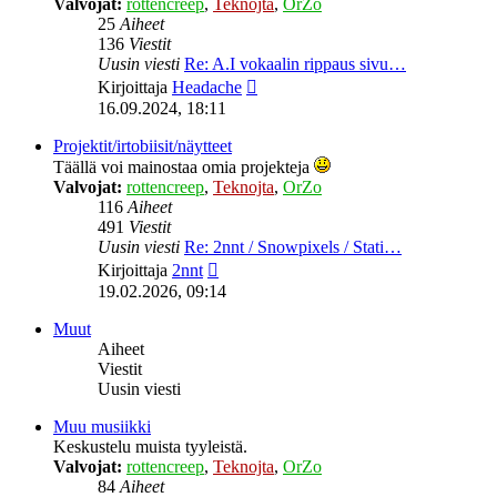
Valvojat:
rottencreep
,
Teknojta
,
OrZo
25
Aiheet
136
Viestit
Uusin viesti
Re: A.I vokaalin rippaus sivu…
Näytä
Kirjoittaja
Headache
uusin
16.09.2024, 18:11
viesti
Projektit/irtobiisit/näytteet
Täällä voi mainostaa omia projekteja
Valvojat:
rottencreep
,
Teknojta
,
OrZo
116
Aiheet
491
Viestit
Uusin viesti
Re: 2nnt / Snowpixels / Stati…
Näytä
Kirjoittaja
2nnt
uusin
19.02.2026, 09:14
viesti
Muut
Aiheet
Viestit
Uusin viesti
Muu musiikki
Keskustelu muista tyyleistä.
Valvojat:
rottencreep
,
Teknojta
,
OrZo
84
Aiheet