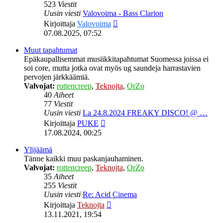
523
Viestit
Uusin viesti
Valovoima - Bass Clarion
Näytä
Kirjoittaja
Valovoima
uusin
07.08.2025, 07:52
viesti
Muut tapahtumat
Epäkaupallisemmat musiikkitapahtumat Suomessa joissa ei
soi core, mutta jotka ovat myös ug saundeja harrastavien
pervojen järkkäämiä.
Valvojat:
rottencreep
,
Teknojta
,
OrZo
40
Aiheet
77
Viestit
Uusin viesti
La 24.8.2024 FREAKY DISCO! @ …
Näytä
Kirjoittaja
PUKE
uusin
17.08.2024, 00:25
viesti
Ylijäämä
Tänne kaikki muu paskanjauhaminen.
Valvojat:
rottencreep
,
Teknojta
,
OrZo
35
Aiheet
255
Viestit
Uusin viesti
Re: Acid Cinema
Näytä
Kirjoittaja
Teknojta
uusin
13.11.2021, 19:54
viesti