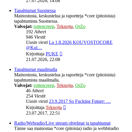
27.07.2026, 14:08
viesti
Tapahtumat Suomessa
Mainostusta, keskustelua ja raportteja *core (pitoisista)
tapahtumista Suomessa.
Valvojat:
rottencreep
,
Teknojta
,
OrZo
192
Aiheet
946
Viestit
Uusin viesti
La 1.8.2026 KOUVOSTOCORE
@Kul…
Näytä
Kirjoittaja
PUKE
uusin
21.07.2026, 22:08
viesti
Tapahtumat maailmalla
Mainostusta, keskustelua ja raportteja *core (pitoisista)
tapahtumista maailmalla.
Valvojat:
rottencreep
,
Teknojta
,
OrZo
46
Aiheet
254
Viestit
Uusin viesti
23.9.2017 So Fucking Future: …
Näytä
Kirjoittaja
Teknojta
uusin
23.07.2017, 22:51
viesti
Radio/Webradio/Live stream ohjelmat ja tapahtumat
Tänne saa mainostaa *core (pitoisia) radio ja webbiradio