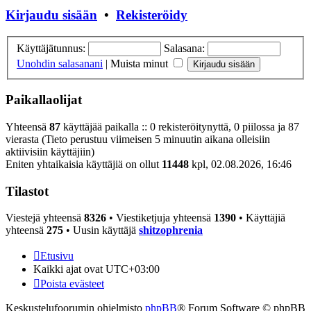
Kirjaudu sisään
•
Rekisteröidy
Käyttäjätunnus:
Salasana:
Unohdin salasanani
|
Muista minut
Paikallaolijat
Yhteensä
87
käyttäjää paikalla :: 0 rekisteröitynyttä, 0 piilossa ja 87
vierasta (Tieto perustuu viimeisen 5 minuutin aikana olleisiin
aktiivisiin käyttäjiin)
Eniten yhtaikaisia käyttäjiä on ollut
11448
kpl, 02.08.2026, 16:46
Tilastot
Viestejä yhteensä
8326
• Viestiketjuja yhteensä
1390
• Käyttäjiä
yhteensä
275
• Uusin käyttäjä
shitzophrenia
Etusivu
Kaikki ajat ovat
UTC+03:00
Poista evästeet
Keskustelufoorumin ohjelmisto
phpBB
® Forum Software © phpBB