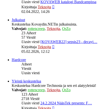
Uusin viesti
KOVAWEB katalogi Bandcampissa
Näytä
Kirjoittaja
Teknojta
uusin
02.04.2022, 14:26
viesti
Julkaisut
Keskustelua Kovaydin.NETin julkaisuista.
Valvojat:
rottencreep
,
Teknojta
,
OrZo
23
Aiheet
57
Viestit
Uusin viesti
[KOVAWEB22] sepsis23 - decayi…
Näytä
Kirjoittaja
Teknojta
uusin
05.02.2026, 12:12
viesti
Hardcore
Aiheet
Viestit
Uusin viesti
Yleistä keskustelua
Keskustelua Hardcore Technosta ja sen eri alatyyleistä!
Valvojat:
rottencreep
,
Teknojta
,
OrZo
123
Aiheet
2718
Viestit
Uusin viesti
24.2.2024 NääsTek presents: F…
Näytä
Kirjoittaja
Teknojta