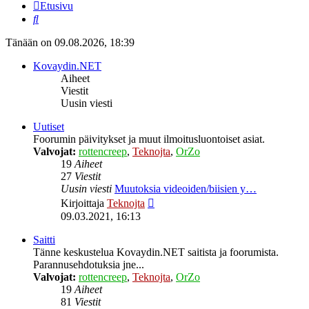
Etusivu
Etsi
Tänään on 09.08.2026, 18:39
Kovaydin.NET
Aiheet
Viestit
Uusin viesti
Uutiset
Foorumin päivitykset ja muut ilmoitusluontoiset asiat.
Valvojat:
rottencreep
,
Teknojta
,
OrZo
19
Aiheet
27
Viestit
Uusin viesti
Muutoksia videoiden/biisien y…
Näytä
Kirjoittaja
Teknojta
uusin
09.03.2021, 16:13
viesti
Saitti
Tänne keskustelua Kovaydin.NET saitista ja foorumista.
Parannusehdotuksia jne...
Valvojat:
rottencreep
,
Teknojta
,
OrZo
19
Aiheet
81
Viestit