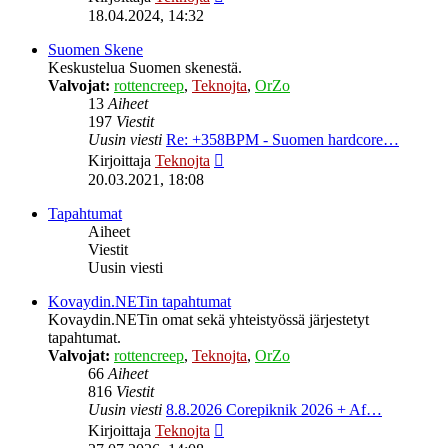
uusin
18.04.2024, 14:32
viesti
Suomen Skene
Keskustelua Suomen skenestä.
Valvojat:
rottencreep
,
Teknojta
,
OrZo
13
Aiheet
197
Viestit
Uusin viesti
Re: +358BPM - Suomen hardcore…
Näytä
Kirjoittaja
Teknojta
uusin
20.03.2021, 18:08
viesti
Tapahtumat
Aiheet
Viestit
Uusin viesti
Kovaydin.NETin tapahtumat
Kovaydin.NETin omat sekä yhteistyössä järjestetyt
tapahtumat.
Valvojat:
rottencreep
,
Teknojta
,
OrZo
66
Aiheet
816
Viestit
Uusin viesti
8.8.2026 Corepiknik 2026 + Af…
Näytä
Kirjoittaja
Teknojta
uusin