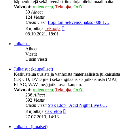
häppeninkejä sekä livenä striimattuja bileitä maailmalta.
Valvojat:
rottencreep
,
Teknojta
,
OrZo
30
Aiheet
124
Viestit
Uusin viesti
Loputon Sekvenssi jakso 008 1…
Näytä
Kirjoittaja
Teknojta
uusin
08.10.2021, 18:01
viesti
Julkaisut
Aiheet
Viestit
Uusin viesti
Julkaisut (kaupalliset)
Keskustelua uusista ja vanhoista materiaalisista julkaisuista
(LP, CD, DVD jne.) sekä digitaalisista julkaisuista (MP3,
FLAC, WAV jne.) jotka ovat kaupan.
Valvojat:
rottencreep
,
Teknojta
,
OrZo
236
Aiheet
592
Viestit
Uusin viesti
Stak Etop - Acid Night Live 0…
Näytä
Kirjoittaja
stak_etop
uusin
27.07.2019, 14:13
viesti
Julkaisut (ilmaiset)