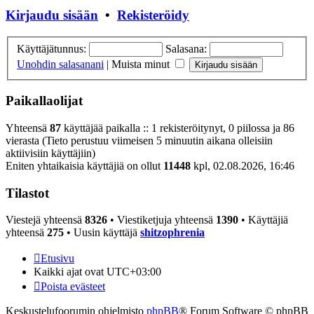
Kirjaudu sisään
•
Rekisteröidy
Käyttäjätunnus:
Salasana:
Unohdin salasanani
|
Muista minut
Paikallaolijat
Yhteensä
87
käyttäjää paikalla :: 1 rekisteröitynyt, 0 piilossa ja 86
vierasta (Tieto perustuu viimeisen 5 minuutin aikana olleisiin
aktiivisiin käyttäjiin)
Eniten yhtaikaisia käyttäjiä on ollut
11448
kpl, 02.08.2026, 16:46
Tilastot
Viestejä yhteensä
8326
• Viestiketjuja yhteensä
1390
• Käyttäjiä
yhteensä
275
• Uusin käyttäjä
shitzophrenia
Etusivu
Kaikki ajat ovat
UTC+03:00
Poista evästeet
Keskustelufoorumin ohjelmisto
phpBB
® Forum Software © phpBB