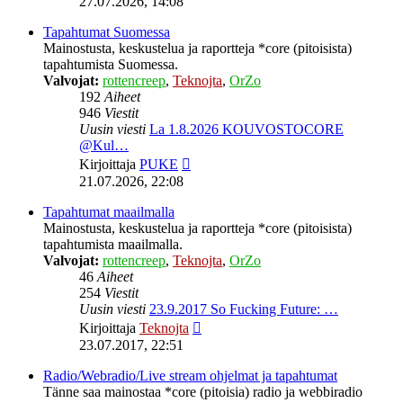
27.07.2026, 14:08
viesti
Tapahtumat Suomessa
Mainostusta, keskustelua ja raportteja *core (pitoisista)
tapahtumista Suomessa.
Valvojat:
rottencreep
,
Teknojta
,
OrZo
192
Aiheet
946
Viestit
Uusin viesti
La 1.8.2026 KOUVOSTOCORE
@Kul…
Näytä
Kirjoittaja
PUKE
uusin
21.07.2026, 22:08
viesti
Tapahtumat maailmalla
Mainostusta, keskustelua ja raportteja *core (pitoisista)
tapahtumista maailmalla.
Valvojat:
rottencreep
,
Teknojta
,
OrZo
46
Aiheet
254
Viestit
Uusin viesti
23.9.2017 So Fucking Future: …
Näytä
Kirjoittaja
Teknojta
uusin
23.07.2017, 22:51
viesti
Radio/Webradio/Live stream ohjelmat ja tapahtumat
Tänne saa mainostaa *core (pitoisia) radio ja webbiradio