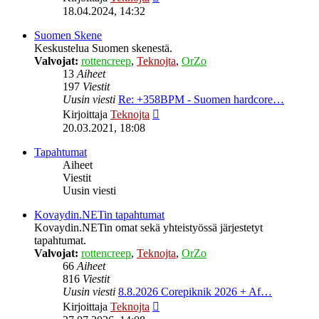
uusin
18.04.2024, 14:32
viesti
Suomen Skene
Keskustelua Suomen skenestä.
Valvojat:
rottencreep
,
Teknojta
,
OrZo
13
Aiheet
197
Viestit
Uusin viesti
Re: +358BPM - Suomen hardcore…
Näytä
Kirjoittaja
Teknojta
uusin
20.03.2021, 18:08
viesti
Tapahtumat
Aiheet
Viestit
Uusin viesti
Kovaydin.NETin tapahtumat
Kovaydin.NETin omat sekä yhteistyössä järjestetyt
tapahtumat.
Valvojat:
rottencreep
,
Teknojta
,
OrZo
66
Aiheet
816
Viestit
Uusin viesti
8.8.2026 Corepiknik 2026 + Af…
Näytä
Kirjoittaja
Teknojta
uusin