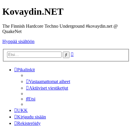
Kovaydin.NET
The Finnish Hardcore Techno Underground #kovaydin.net @
QuakeNet
Hyppää sisältöön
Tarkennettu
Etsi
haku
Pikalinkit
Vastaamattomat aiheet
Aktiiviset viestiketjut
Etsi
UKK
Kirjaudu sisään
Rekisteröidy