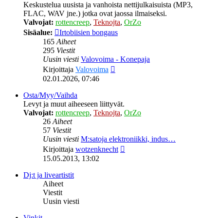
Keskustelua uusista ja vanhoista nettijulkaisuista (MP3,
FLAC, WAV jne.) jotka ovat jaossa ilmaiseksi.
Valvojat:
rottencreep
,
Teknojta
,
OrZo
Sisäalue:
Irtobiisien bongaus
165
Aiheet
295
Viestit
Uusin viesti
Valovoima - Konepaja
Näytä
Kirjoittaja
Valovoima
uusin
02.01.2026, 07:46
viesti
Osta/Myy/Vaihda
Levyt ja muut aiheeseen liittyvät.
Valvojat:
rottencreep
,
Teknojta
,
OrZo
26
Aiheet
57
Viestit
Uusin viesti
M:satoja elektroniikki, indus…
Näytä
Kirjoittaja
wotzenknecht
uusin
15.05.2013, 13:02
viesti
Dj:t ja liveartistit
Aiheet
Viestit
Uusin viesti
Vinkit