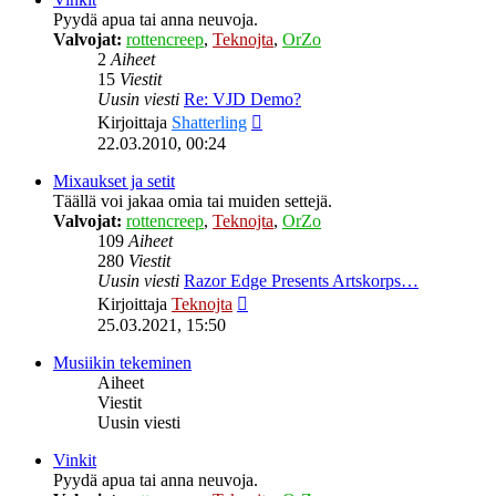
Pyydä apua tai anna neuvoja.
Valvojat:
rottencreep
,
Teknojta
,
OrZo
2
Aiheet
15
Viestit
Uusin viesti
Re: VJD Demo?
Näytä
Kirjoittaja
Shatterling
uusin
22.03.2010, 00:24
viesti
Mixaukset ja setit
Täällä voi jakaa omia tai muiden settejä.
Valvojat:
rottencreep
,
Teknojta
,
OrZo
109
Aiheet
280
Viestit
Uusin viesti
Razor Edge Presents Artskorps…
Näytä
Kirjoittaja
Teknojta
uusin
25.03.2021, 15:50
viesti
Musiikin tekeminen
Aiheet
Viestit
Uusin viesti
Vinkit
Pyydä apua tai anna neuvoja.