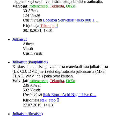
häppeninkejä sekä livenä striimattuja bileitä maailmalta.
Valvojat:
rottencreep
,
Teknojta
,
OrZo
30
Aiheet
124
Viestit
Uusin viesti
Loputon Sekvenssi jakso 008 1…
Näytä
Kirjoittaja
Teknojta
uusin
08.10.2021, 18:01
viesti
Julkaisut
Aiheet
Viestit
Uusin viesti
Julkaisut (kaupalliset)
Keskustelua uusista ja vanhoista materiaalisista julkaisuista
(LP, CD, DVD jne.) sekä digitaalisista julkaisuista (MP3,
FLAC, WAV jne.) jotka ovat kaupan.
Valvojat:
rottencreep
,
Teknojta
,
OrZo
236
Aiheet
592
Viestit
Uusin viesti
Stak Etop - Acid Night Live 0…
Näytä
Kirjoittaja
stak_etop
uusin
27.07.2019, 14:13
viesti
Julkaisut (ilmaiset)