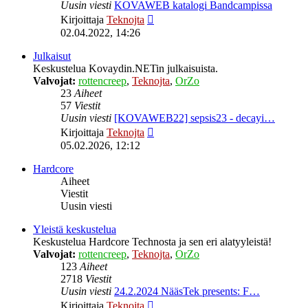
Uusin viesti
KOVAWEB katalogi Bandcampissa
Näytä
Kirjoittaja
Teknojta
uusin
02.04.2022, 14:26
viesti
Julkaisut
Keskustelua Kovaydin.NETin julkaisuista.
Valvojat:
rottencreep
,
Teknojta
,
OrZo
23
Aiheet
57
Viestit
Uusin viesti
[KOVAWEB22] sepsis23 - decayi…
Näytä
Kirjoittaja
Teknojta
uusin
05.02.2026, 12:12
viesti
Hardcore
Aiheet
Viestit
Uusin viesti
Yleistä keskustelua
Keskustelua Hardcore Technosta ja sen eri alatyyleistä!
Valvojat:
rottencreep
,
Teknojta
,
OrZo
123
Aiheet
2718
Viestit
Uusin viesti
24.2.2024 NääsTek presents: F…
Näytä
Kirjoittaja
Teknojta