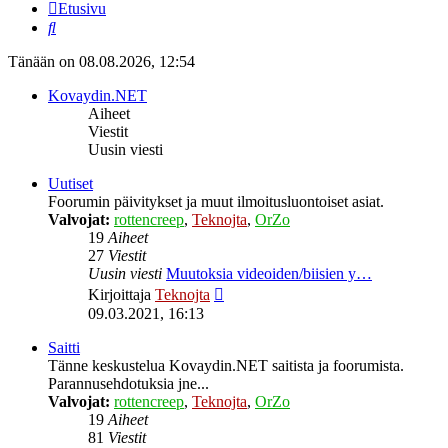
Etusivu
Etsi
Tänään on 08.08.2026, 12:54
Kovaydin.NET
Aiheet
Viestit
Uusin viesti
Uutiset
Foorumin päivitykset ja muut ilmoitusluontoiset asiat.
Valvojat:
rottencreep
,
Teknojta
,
OrZo
19
Aiheet
27
Viestit
Uusin viesti
Muutoksia videoiden/biisien y…
Näytä
Kirjoittaja
Teknojta
uusin
09.03.2021, 16:13
viesti
Saitti
Tänne keskustelua Kovaydin.NET saitista ja foorumista.
Parannusehdotuksia jne...
Valvojat:
rottencreep
,
Teknojta
,
OrZo
19
Aiheet
81
Viestit