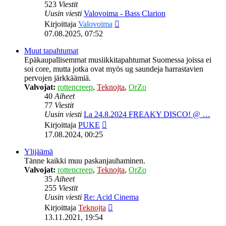
523
Viestit
Uusin viesti
Valovoima - Bass Clarion
Näytä
Kirjoittaja
Valovoima
uusin
07.08.2025, 07:52
viesti
Muut tapahtumat
Epäkaupallisemmat musiikkitapahtumat Suomessa joissa ei
soi core, mutta jotka ovat myös ug saundeja harrastavien
pervojen järkkäämiä.
Valvojat:
rottencreep
,
Teknojta
,
OrZo
40
Aiheet
77
Viestit
Uusin viesti
La 24.8.2024 FREAKY DISCO! @ …
Näytä
Kirjoittaja
PUKE
uusin
17.08.2024, 00:25
viesti
Ylijäämä
Tänne kaikki muu paskanjauhaminen.
Valvojat:
rottencreep
,
Teknojta
,
OrZo
35
Aiheet
255
Viestit
Uusin viesti
Re: Acid Cinema
Näytä
Kirjoittaja
Teknojta
uusin
13.11.2021, 19:54
viesti