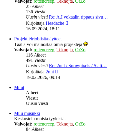
Valvojat:
rottencreep
,
Teknojta
,
OrZo
25
Aiheet
136
Viestit
Uusin viesti
Re: A.I vokaalin rippaus sivu…
Näytä
Kirjoittaja
Headache
uusin
16.09.2024, 18:11
viesti
Projektit/irtobiisit/näytteet
Täällä voi mainostaa omia projekteja
Valvojat:
rottencreep
,
Teknojta
,
OrZo
116
Aiheet
491
Viestit
Uusin viesti
Re: 2nnt / Snowpixels / Stati…
Näytä
Kirjoittaja
2nnt
uusin
19.02.2026, 09:14
viesti
Muut
Aiheet
Viestit
Uusin viesti
Muu musiikki
Keskustelu muista tyyleistä.
Valvojat:
rottencreep
,
Teknojta
,
OrZo
84
Aiheet