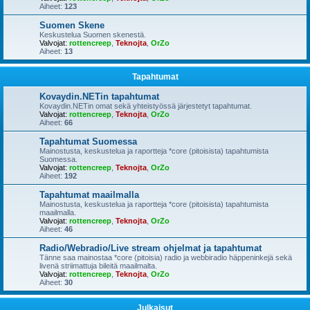
Aiheet:
123
Suomen Skene
Keskustelua Suomen skenestä.
Valvojat:
rottencreep
,
Teknojta
,
OrZo
Aiheet:
13
Tapahtumat
Kovaydin.NETin tapahtumat
Kovaydin.NETin omat sekä yhteistyössä järjestetyt tapahtumat.
Valvojat:
rottencreep
,
Teknojta
,
OrZo
Aiheet:
66
Tapahtumat Suomessa
Mainostusta, keskustelua ja raportteja *core (pitoisista) tapahtumista
Suomessa.
Valvojat:
rottencreep
,
Teknojta
,
OrZo
Aiheet:
192
Tapahtumat maailmalla
Mainostusta, keskustelua ja raportteja *core (pitoisista) tapahtumista
maailmalla.
Valvojat:
rottencreep
,
Teknojta
,
OrZo
Aiheet:
46
Radio/Webradio/Live stream ohjelmat ja tapahtumat
Tänne saa mainostaa *core (pitoisia) radio ja webbiradio häppeninkejä sekä
livenä striimattuja bileitä maailmalta.
Valvojat:
rottencreep
,
Teknojta
,
OrZo
Aiheet:
30
Julkaisut