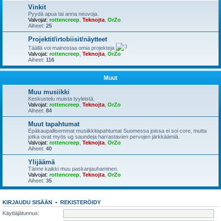
Vinkit
Pyydä apua tai anna neuvoja.
Valvojat:
rottencreep
,
Teknojta
,
OrZo
Aiheet:
25
Projektit/irtobiisit/näytteet
Täällä voi mainostaa omia projekteja
Valvojat:
rottencreep
,
Teknojta
,
OrZo
Aiheet:
116
Muut
Muu musiikki
Keskustelu muista tyyleistä.
Valvojat:
rottencreep
,
Teknojta
,
OrZo
Aiheet:
84
Muut tapahtumat
Epäkaupallisemmat musiikkitapahtumat Suomessa joissa ei soi core, mutta
jotka ovat myös ug saundeja harrastavien pervojen järkkäämiä.
Valvojat:
rottencreep
,
Teknojta
,
OrZo
Aiheet:
40
Ylijäämä
Tänne kaikki muu paskanjauhaminen.
Valvojat:
rottencreep
,
Teknojta
,
OrZo
Aiheet:
35
KIRJAUDU SISÄÄN
•
REKISTERÖIDY
Käyttäjätunnus: