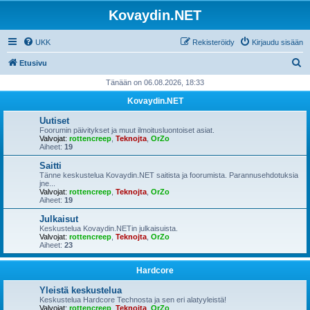
Kovaydin.NET
UKK
Rekisteröidy
Kirjaudu sisään
E
Etusivu
t
Tänään on 06.08.2026, 18:33
s
Kovaydin.NET
i
Uutiset
Foorumin päivitykset ja muut ilmoitusluontoiset asiat.
Valvojat:
rottencreep
,
Teknojta
,
OrZo
Aiheet:
19
Saitti
Tänne keskustelua Kovaydin.NET saitista ja foorumista. Parannusehdotuksia
jne...
Valvojat:
rottencreep
,
Teknojta
,
OrZo
Aiheet:
19
Julkaisut
Keskustelua Kovaydin.NETin julkaisuista.
Valvojat:
rottencreep
,
Teknojta
,
OrZo
Aiheet:
23
Hardcore
Yleistä keskustelua
Keskustelua Hardcore Technosta ja sen eri alatyyleistä!
Valvojat:
rottencreep
,
Teknojta
,
OrZo