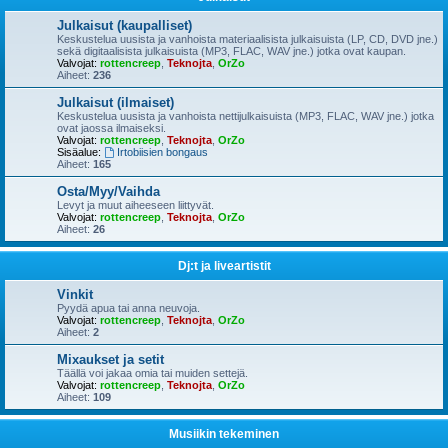
Julkaisut (kaupalliset)
Keskustelua uusista ja vanhoista materiaalisista julkaisuista (LP, CD, DVD jne.)
sekä digitaalisista julkaisuista (MP3, FLAC, WAV jne.) jotka ovat kaupan.
Valvojat:
rottencreep
,
Teknojta
,
OrZo
Aiheet:
236
Julkaisut (ilmaiset)
Keskustelua uusista ja vanhoista nettijulkaisuista (MP3, FLAC, WAV jne.) jotka
ovat jaossa ilmaiseksi.
Valvojat:
rottencreep
,
Teknojta
,
OrZo
Sisäalue:
Irtobiisien bongaus
Aiheet:
165
Osta/Myy/Vaihda
Levyt ja muut aiheeseen liittyvät.
Valvojat:
rottencreep
,
Teknojta
,
OrZo
Aiheet:
26
Dj:t ja liveartistit
Vinkit
Pyydä apua tai anna neuvoja.
Valvojat:
rottencreep
,
Teknojta
,
OrZo
Aiheet:
2
Mixaukset ja setit
Täällä voi jakaa omia tai muiden settejä.
Valvojat:
rottencreep
,
Teknojta
,
OrZo
Aiheet:
109
Musiikin tekeminen