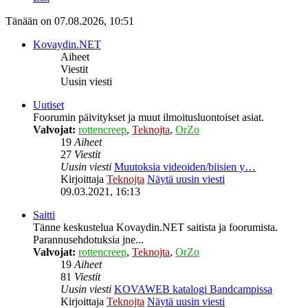
Tänään on 07.08.2026, 10:51
Kovaydin.NET
Aiheet
Viestit
Uusin viesti
Uutiset
Foorumin päivitykset ja muut ilmoitusluontoiset asiat.
Valvojat:
rottencreep
,
Teknojta
,
OrZo
19
Aiheet
27
Viestit
Uusin viesti
Muutoksia videoiden/biisien y…
Kirjoittaja
Teknojta
Näytä uusin viesti
09.03.2021, 16:13
Saitti
Tänne keskustelua Kovaydin.NET saitista ja foorumista.
Parannusehdotuksia jne...
Valvojat:
rottencreep
,
Teknojta
,
OrZo
19
Aiheet
81
Viestit
Uusin viesti
KOVAWEB katalogi Bandcampissa
Kirjoittaja
Teknojta
Näytä uusin viesti