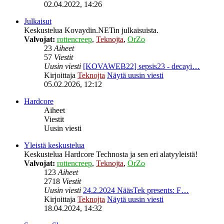
02.04.2022, 14:26
Julkaisut
Keskustelua Kovaydin.NETin julkaisuista.
Valvojat:
rottencreep
,
Teknojta
,
OrZo
23
Aiheet
57
Viestit
Uusin viesti
[KOVAWEB22] sepsis23 - decayi…
Kirjoittaja
Teknojta
Näytä uusin viesti
05.02.2026, 12:12
Hardcore
Aiheet
Viestit
Uusin viesti
Yleistä keskustelua
Keskustelua Hardcore Technosta ja sen eri alatyyleistä!
Valvojat:
rottencreep
,
Teknojta
,
OrZo
123
Aiheet
2718
Viestit
Uusin viesti
24.2.2024 NääsTek presents: F…
Kirjoittaja
Teknojta
Näytä uusin viesti
18.04.2024, 14:32