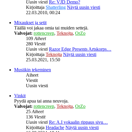
Uusin viesti
Re: VJD Demo?
Kirjoittaja
Shatterling
Näytä uusin viesti
22.03.2010, 00:24
Mixaukset ja setit
Täällä voi jakaa omia tai muiden settejä.
Valvojat:
rottencreep
,
Teknojta
,
OrZo
109
Aiheet
280
Viestit
Uusin viesti
Razor Edge Presents Artskorps…
Kirjoittaja
Teknojta
Näytä uusin viesti
25.03.2021, 15:50
Musiikin tekeminen
Aiheet
Viestit
Uusin viesti
Vinkit
Pyydä apua tai anna neuvoja.
Valvojat:
rottencreep
,
Teknojta
,
OrZo
25
Aiheet
136
Viestit
Uusin viesti
Re: A.I vokaalin rippaus sivu…
Kirjoittaja
Headache
Näytä uusin viesti