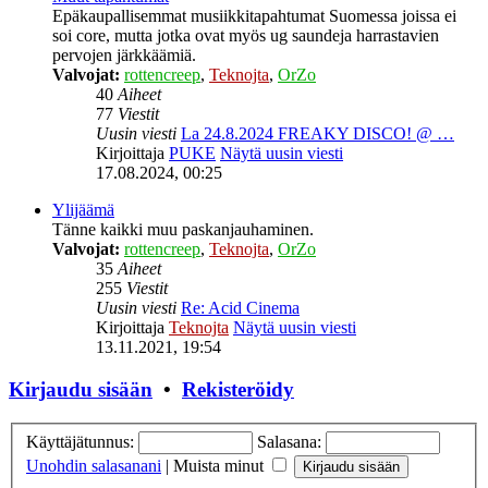
Epäkaupallisemmat musiikkitapahtumat Suomessa joissa ei
soi core, mutta jotka ovat myös ug saundeja harrastavien
pervojen järkkäämiä.
Valvojat:
rottencreep
,
Teknojta
,
OrZo
40
Aiheet
77
Viestit
Uusin viesti
La 24.8.2024 FREAKY DISCO! @ …
Kirjoittaja
PUKE
Näytä uusin viesti
17.08.2024, 00:25
Ylijäämä
Tänne kaikki muu paskanjauhaminen.
Valvojat:
rottencreep
,
Teknojta
,
OrZo
35
Aiheet
255
Viestit
Uusin viesti
Re: Acid Cinema
Kirjoittaja
Teknojta
Näytä uusin viesti
13.11.2021, 19:54
Kirjaudu sisään
•
Rekisteröidy
Käyttäjätunnus:
Salasana:
Unohdin salasanani
|
Muista minut