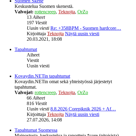
Suomen Skene
Keskustelua Suomen skenestä.
Valvojat:
rottencreep
,
Teknojta
,
OrZo
13
Aiheet
197
Viestit
Uusin viesti
Re: +358BPM - Suomen hardcore…
Kirjoittaja
Teknojta
Näytä uusin viesti
20.03.2021, 18:08
Tapahtumat
Aiheet
Viestit
Uusin viesti
Kovaydin.NETin tapahtumat
Kovaydin.NETin omat sekä yhteistyössä järjestetyt
tapahtumat.
Valvojat:
rottencreep
,
Teknojta
,
OrZo
66
Aiheet
816
Viestit
Uusin viesti
8.8.2026 Corepiknik 2026 + Af…
Kirjoittaja
Teknojta
Näytä uusin viesti
27.07.2026, 14:08
Tapahtumat Suomessa
Mainostusta, keskustelua ja raportteja *core (pitoisista)