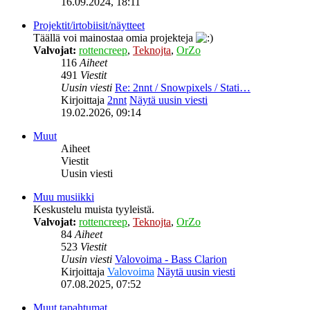
16.09.2024, 18:11
Projektit/irtobiisit/näytteet
Täällä voi mainostaa omia projekteja
Valvojat:
rottencreep
,
Teknojta
,
OrZo
116
Aiheet
491
Viestit
Uusin viesti
Re: 2nnt / Snowpixels / Stati…
Kirjoittaja
2nnt
Näytä uusin viesti
19.02.2026, 09:14
Muut
Aiheet
Viestit
Uusin viesti
Muu musiikki
Keskustelu muista tyyleistä.
Valvojat:
rottencreep
,
Teknojta
,
OrZo
84
Aiheet
523
Viestit
Uusin viesti
Valovoima - Bass Clarion
Kirjoittaja
Valovoima
Näytä uusin viesti
07.08.2025, 07:52
Muut tapahtumat