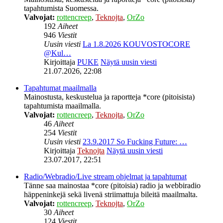
tapahtumista Suomessa.
Valvojat:
rottencreep
,
Teknojta
,
OrZo
192
Aiheet
946
Viestit
Uusin viesti
La 1.8.2026 KOUVOSTOCORE
@Kul…
Kirjoittaja
PUKE
Näytä uusin viesti
21.07.2026, 22:08
Tapahtumat maailmalla
Mainostusta, keskustelua ja raportteja *core (pitoisista)
tapahtumista maailmalla.
Valvojat:
rottencreep
,
Teknojta
,
OrZo
46
Aiheet
254
Viestit
Uusin viesti
23.9.2017 So Fucking Future: …
Kirjoittaja
Teknojta
Näytä uusin viesti
23.07.2017, 22:51
Radio/Webradio/Live stream ohjelmat ja tapahtumat
Tänne saa mainostaa *core (pitoisia) radio ja webbiradio
häppeninkejä sekä livenä striimattuja bileitä maailmalta.
Valvojat:
rottencreep
,
Teknojta
,
OrZo
30
Aiheet
124
Viestit