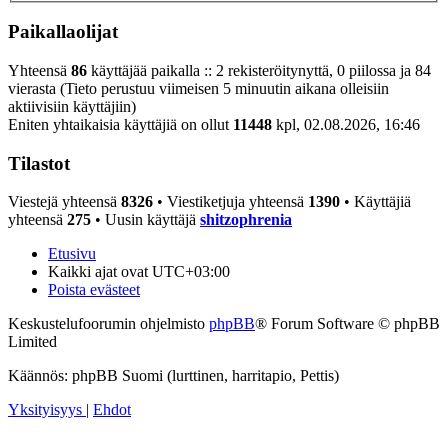
Paikallaolijat
Yhteensä
86
käyttäjää paikalla :: 2 rekisteröitynyttä, 0 piilossa ja 84
vierasta (Tieto perustuu viimeisen 5 minuutin aikana olleisiin
aktiivisiin käyttäjiin)
Eniten yhtaikaisia käyttäjiä on ollut
11448
kpl, 02.08.2026, 16:46
Tilastot
Viestejä yhteensä
8326
• Viestiketjuja yhteensä
1390
• Käyttäjiä
yhteensä
275
• Uusin käyttäjä
shitzophrenia
Etusivu
Kaikki ajat ovat
UTC+03:00
Poista evästeet
Keskustelufoorumin ohjelmisto
phpBB
® Forum Software © phpBB
Limited
Käännös: phpBB Suomi (lurttinen, harritapio, Pettis)
Yksityisyys
|
Ehdot