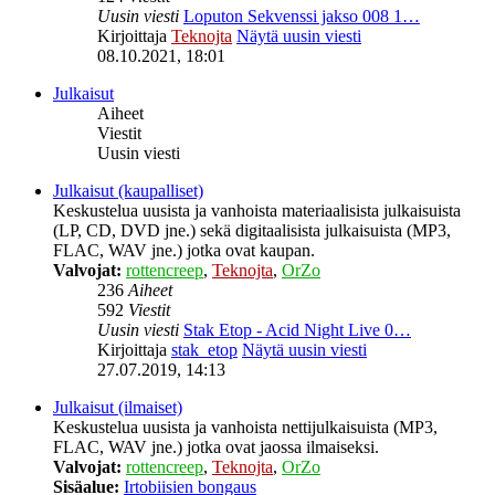
Uusin viesti
Loputon Sekvenssi jakso 008 1…
Kirjoittaja
Teknojta
Näytä uusin viesti
08.10.2021, 18:01
Julkaisut
Aiheet
Viestit
Uusin viesti
Julkaisut (kaupalliset)
Keskustelua uusista ja vanhoista materiaalisista julkaisuista
(LP, CD, DVD jne.) sekä digitaalisista julkaisuista (MP3,
FLAC, WAV jne.) jotka ovat kaupan.
Valvojat:
rottencreep
,
Teknojta
,
OrZo
236
Aiheet
592
Viestit
Uusin viesti
Stak Etop - Acid Night Live 0…
Kirjoittaja
stak_etop
Näytä uusin viesti
27.07.2019, 14:13
Julkaisut (ilmaiset)
Keskustelua uusista ja vanhoista nettijulkaisuista (MP3,
FLAC, WAV jne.) jotka ovat jaossa ilmaiseksi.
Valvojat:
rottencreep
,
Teknojta
,
OrZo
Sisäalue:
Irtobiisien bongaus