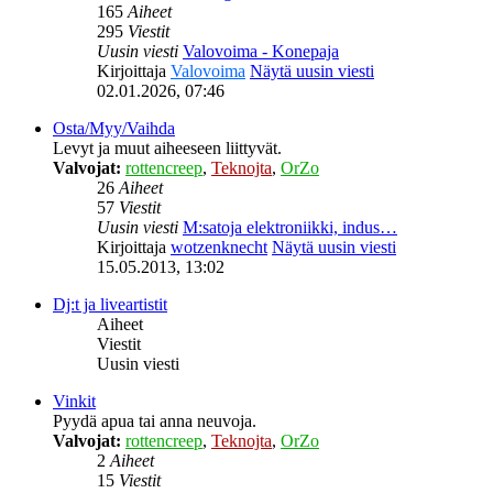
165
Aiheet
295
Viestit
Uusin viesti
Valovoima - Konepaja
Kirjoittaja
Valovoima
Näytä uusin viesti
02.01.2026, 07:46
Osta/Myy/Vaihda
Levyt ja muut aiheeseen liittyvät.
Valvojat:
rottencreep
,
Teknojta
,
OrZo
26
Aiheet
57
Viestit
Uusin viesti
M:satoja elektroniikki, indus…
Kirjoittaja
wotzenknecht
Näytä uusin viesti
15.05.2013, 13:02
Dj:t ja liveartistit
Aiheet
Viestit
Uusin viesti
Vinkit
Pyydä apua tai anna neuvoja.
Valvojat:
rottencreep
,
Teknojta
,
OrZo
2
Aiheet
15
Viestit