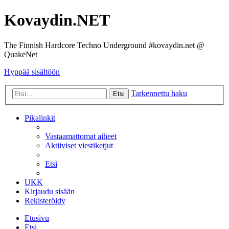
Kovaydin.NET
The Finnish Hardcore Techno Underground #kovaydin.net @
QuakeNet
Hyppää sisältöön
Tarkennettu haku
Etsi
Pikalinkit
Vastaamattomat aiheet
Aktiiviset viestiketjut
Etsi
UKK
Kirjaudu sisään
Rekisteröidy
Etusivu
Etsi