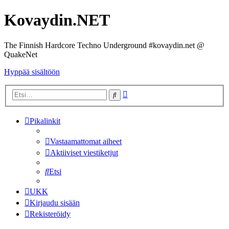
Kovaydin.NET
The Finnish Hardcore Techno Underground #kovaydin.net @
QuakeNet
Hyppää sisältöön
Tarkennettu
Etsi
haku
Pikalinkit
Vastaamattomat aiheet
Aktiiviset viestiketjut
Etsi
UKK
Kirjaudu sisään
Rekisteröidy