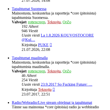
27.07.2026, 14:08
viesti
Tapahtumat Suomessa
Mainostusta, keskustelua ja raportteja *core (pitoisista)
tapahtumista Suomessa.
Valvojat:
rottencreep
,
Teknojta
,
OrZo
192
Aiheet
946
Viestit
Uusin viesti
La 1.8.2026 KOUVOSTOCORE
@Kul…
Näytä
Kirjoittaja
PUKE
uusin
21.07.2026, 22:08
viesti
Tapahtumat maailmalla
Mainostusta, keskustelua ja raportteja *core (pitoisista)
tapahtumista maailmalla.
Valvojat:
rottencreep
,
Teknojta
,
OrZo
46
Aiheet
254
Viestit
Uusin viesti
23.9.2017 So Fucking Future: …
Näytä
Kirjoittaja
Teknojta
uusin
23.07.2017, 22:51
viesti
Radio/Webradio/Live stream ohjelmat ja tapahtumat
Tänne saa mainostaa *core (pitoisia) radio ja webbiradio