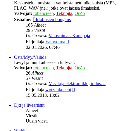
Keskustelua uusista ja vanhoista nettijulkaisuista (MP3,
FLAC, WAV jne.) jotka ovat jaossa ilmaiseksi.
Valvojat:
rottencreep
,
Teknojta
,
OrZo
Sisäalue:
Irtobiisien bongaus
165
Aiheet
295
Viestit
Uusin viesti
Valovoima - Konepaja
Näytä
Kirjoittaja
Valovoima
uusin
02.01.2026, 07:46
viesti
Osta/Myy/Vaihda
Levyt ja muut aiheeseen liittyvät.
Valvojat:
rottencreep
,
Teknojta
,
OrZo
26
Aiheet
57
Viestit
Uusin viesti
M:satoja elektroniikki, indus…
Näytä
Kirjoittaja
wotzenknecht
uusin
15.05.2013, 13:02
viesti
Dj:t ja liveartistit
Aiheet
Viestit
Uusin viesti
Vinkit