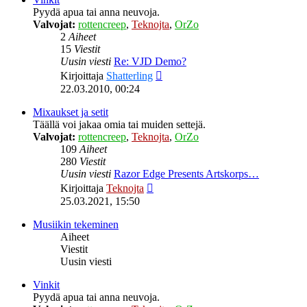
Pyydä apua tai anna neuvoja.
Valvojat:
rottencreep
,
Teknojta
,
OrZo
2
Aiheet
15
Viestit
Uusin viesti
Re: VJD Demo?
Näytä
Kirjoittaja
Shatterling
uusin
22.03.2010, 00:24
viesti
Mixaukset ja setit
Täällä voi jakaa omia tai muiden settejä.
Valvojat:
rottencreep
,
Teknojta
,
OrZo
109
Aiheet
280
Viestit
Uusin viesti
Razor Edge Presents Artskorps…
Näytä
Kirjoittaja
Teknojta
uusin
25.03.2021, 15:50
viesti
Musiikin tekeminen
Aiheet
Viestit
Uusin viesti
Vinkit
Pyydä apua tai anna neuvoja.