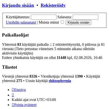
Kirjaudu sisään
•
Rekisteröidy
Käyttäjätunnus:
Salasana:
Unohdin salasanani
|
Muista minut
Paikallaolijat
Yhteensä
83
käyttäjää paikalla :: 2 rekisteröitynyttä, 0 piilossa ja 81
vierasta (Tieto perustuu viimeisen 5 minuutin aikana olleisiin
aktiivisiin käyttäjiin)
Eniten yhtaikaisia käyttäjiä on ollut
11448
kpl, 02.08.2026, 16:46
Tilastot
Viestejä yhteensä
8326
• Viestiketjuja yhteensä
1390
• Käyttäjiä
yhteensä
275
• Uusin käyttäjä
shitzophrenia
Etusivu
Kaikki ajat ovat
UTC+03:00
Poista evästeet