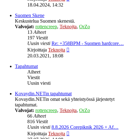
uusin
18.04.2024, 14:32
viesti
Suomen Skene
Keskustelua Suomen skenestä.
Valvojat:
rottencreep
,
Teknojta
,
OrZo
13
Aiheet
197
Viestit
Uusin viesti
Re: +358BPM - Suomen hardcore…
Näytä
Kirjoittaja
Teknojta
uusin
20.03.2021, 18:08
viesti
Tapahtumat
Aiheet
Viestit
Uusin viesti
Kovaydin.NETin tapahtumat
Kovaydin.NETin omat sekä yhteistyössä järjestetyt
tapahtumat.
Valvojat:
rottencreep
,
Teknojta
,
OrZo
66
Aiheet
816
Viestit
Uusin viesti
8.8.2026 Corepiknik 2026 + Af…
Näytä
Kirjoittaja
Teknojta
uusin