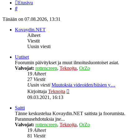
Etusivu
Etsi
Tänään on 07.08.2026, 13:31
Kovaydin.NET
Aiheet
Viestit
Uusin viesti
Uutiset
Foorumin päivitykset ja muut ilmoitusluontoiset asiat.
Valvojat:
rottencreep
,
Teknojta
,
OrZo
19
Aiheet
27
Viestit
Uusin viesti
Muutoksia videoiden/biisien y…
Näytä
Kirjoittaja
Teknojta
uusin
09.03.2021, 16:13
viesti
Saitti
Tänne keskustelua Kovaydin.NET saitista ja foorumista.
Parannusehdotuksia jne...
Valvojat:
rottencreep
,
Teknojta
,
OrZo
19
Aiheet
81
Viestit