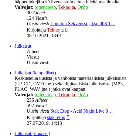
häppeninkejä sekä livenä striimattuja bileitä maailmalta.
Valvojat:
rottencreep
,
Teknojta
,
OrZo
30
Aiheet
124
Viestit
Uusin viesti
Loputon Sekvenssi jakso 008 1…
Näytä
Kirjoittaja
Teknojta
uusin
08.10.2021, 18:01
viesti
Julkaisut
Aiheet
Viestit
Uusin viesti
Julkaisut (kaupalliset)
Keskustelua uusista ja vanhoista materiaalisista julkaisuista
(LP, CD, DVD jne.) sekä digitaalisista julkaisuista (MP3,
FLAC, WAV jne.) jotka ovat kaupan.
Valvojat:
rottencreep
,
Teknojta
,
OrZo
236
Aiheet
592
Viestit
Uusin viesti
Stak Etop - Acid Night Live 0…
Näytä
Kirjoittaja
stak_etop
uusin
27.07.2019, 14:13
viesti
Julkaisut (ilmaiset)