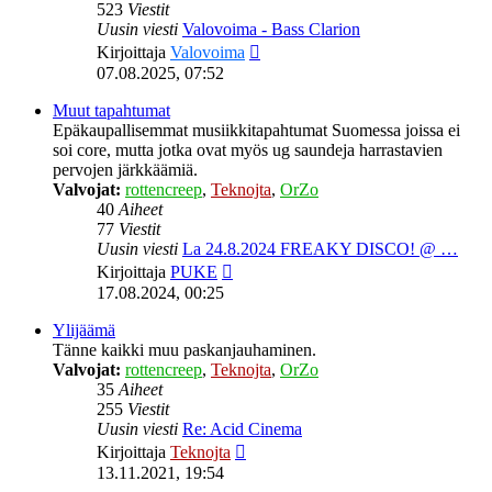
523
Viestit
Uusin viesti
Valovoima - Bass Clarion
Näytä
Kirjoittaja
Valovoima
uusin
07.08.2025, 07:52
viesti
Muut tapahtumat
Epäkaupallisemmat musiikkitapahtumat Suomessa joissa ei
soi core, mutta jotka ovat myös ug saundeja harrastavien
pervojen järkkäämiä.
Valvojat:
rottencreep
,
Teknojta
,
OrZo
40
Aiheet
77
Viestit
Uusin viesti
La 24.8.2024 FREAKY DISCO! @ …
Näytä
Kirjoittaja
PUKE
uusin
17.08.2024, 00:25
viesti
Ylijäämä
Tänne kaikki muu paskanjauhaminen.
Valvojat:
rottencreep
,
Teknojta
,
OrZo
35
Aiheet
255
Viestit
Uusin viesti
Re: Acid Cinema
Näytä
Kirjoittaja
Teknojta
uusin
13.11.2021, 19:54
viesti