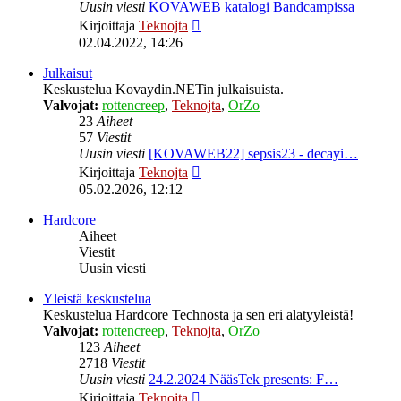
Uusin viesti
KOVAWEB katalogi Bandcampissa
Näytä
Kirjoittaja
Teknojta
uusin
02.04.2022, 14:26
viesti
Julkaisut
Keskustelua Kovaydin.NETin julkaisuista.
Valvojat:
rottencreep
,
Teknojta
,
OrZo
23
Aiheet
57
Viestit
Uusin viesti
[KOVAWEB22] sepsis23 - decayi…
Näytä
Kirjoittaja
Teknojta
uusin
05.02.2026, 12:12
viesti
Hardcore
Aiheet
Viestit
Uusin viesti
Yleistä keskustelua
Keskustelua Hardcore Technosta ja sen eri alatyyleistä!
Valvojat:
rottencreep
,
Teknojta
,
OrZo
123
Aiheet
2718
Viestit
Uusin viesti
24.2.2024 NääsTek presents: F…
Näytä
Kirjoittaja
Teknojta