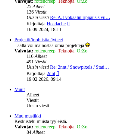
Valvojat:
rottencreep
,
Teknojta
,
OrZo
25
Aiheet
136
Viestit
Uusin viesti
Re: A.I vokaalin rippaus sivu…
Näytä
Kirjoittaja
Headache
uusin
16.09.2024, 18:11
viesti
Projektit/irtobiisit/näytteet
Täällä voi mainostaa omia projekteja
Valvojat:
rottencreep
,
Teknojta
,
OrZo
116
Aiheet
491
Viestit
Uusin viesti
Re: 2nnt / Snowpixels / Stati…
Näytä
Kirjoittaja
2nnt
uusin
19.02.2026, 09:14
viesti
Muut
Aiheet
Viestit
Uusin viesti
Muu musiikki
Keskustelu muista tyyleistä.
Valvojat:
rottencreep
,
Teknojta
,
OrZo
84
Aiheet