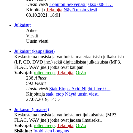
Uusin viesti
Loputon Sekvenssi jakso 008 1…
Kirjoittaja
Teknojta
Näytä uusin viesti
08.10.2021, 18:01
Julkaisut
Aiheet
Viestit
Uusin viesti
Julkaisut (kaupalliset)
Keskustelua uusista ja vanhoista materiaalisista julkaisuista
(LP, CD, DVD jne.) sekä digitaalisista julkaisuista (MP3,
FLAC, WAV jne.) jotka ovat kaupan.
Valvojat:
rottencreep
,
Teknojta
,
OrZo
236
Aiheet
592
Viestit
Uusin viesti
Stak Etop - Acid Night Live 0…
Kirjoittaja
stak_etop
Näytä uusin viesti
27.07.2019, 14:13
Julkaisut (ilmaiset)
Keskustelua uusista ja vanhoista nettijulkaisuista (MP3,
FLAC, WAV jne.) jotka ovat jaossa ilmaiseksi.
Valvojat:
rottencreep
,
Teknojta
,
OrZo
Sisäalue:
Irtobiisien bongaus