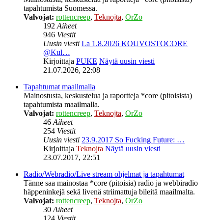
tapahtumista Suomessa.
Valvojat:
rottencreep
,
Teknojta
,
OrZo
192
Aiheet
946
Viestit
Uusin viesti
La 1.8.2026 KOUVOSTOCORE
@Kul…
Kirjoittaja
PUKE
Näytä uusin viesti
21.07.2026, 22:08
Tapahtumat maailmalla
Mainostusta, keskustelua ja raportteja *core (pitoisista)
tapahtumista maailmalla.
Valvojat:
rottencreep
,
Teknojta
,
OrZo
46
Aiheet
254
Viestit
Uusin viesti
23.9.2017 So Fucking Future: …
Kirjoittaja
Teknojta
Näytä uusin viesti
23.07.2017, 22:51
Radio/Webradio/Live stream ohjelmat ja tapahtumat
Tänne saa mainostaa *core (pitoisia) radio ja webbiradio
häppeninkejä sekä livenä striimattuja bileitä maailmalta.
Valvojat:
rottencreep
,
Teknojta
,
OrZo
30
Aiheet
124
Viestit