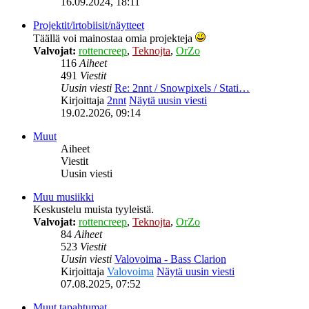
16.09.2024, 18:11
Projektit/irtobiisit/näytteet
Täällä voi mainostaa omia projekteja
Valvojat:
rottencreep
,
Teknojta
,
OrZo
116
Aiheet
491
Viestit
Uusin viesti
Re: 2nnt / Snowpixels / Stati…
Kirjoittaja
2nnt
Näytä uusin viesti
19.02.2026, 09:14
Muut
Aiheet
Viestit
Uusin viesti
Muu musiikki
Keskustelu muista tyyleistä.
Valvojat:
rottencreep
,
Teknojta
,
OrZo
84
Aiheet
523
Viestit
Uusin viesti
Valovoima - Bass Clarion
Kirjoittaja
Valovoima
Näytä uusin viesti
07.08.2025, 07:52
Muut tapahtumat