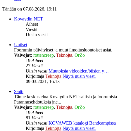
Tänään on 07.08.2026, 19:11
Kovaydin.NET
Aiheet
Viestit
Uusin viesti
Uutiset
Foorumin päivitykset ja muut ilmoitusluontoiset asiat.
Valvojat:
rottencreep
,
Teknojta
,
OrZo
19
Aiheet
27
Viestit
Uusin viesti
Muutoksia videoiden/biisien y…
Kirjoittaja
Teknojta
Näytä uusin viesti
09.03.2021, 16:13
Saitti
Tänne keskustelua Kovaydin.NET saitista ja foorumista.
Parannusehdotuksia jne...
Valvojat:
rottencreep
,
Teknojta
,
OrZo
19
Aiheet
81
Viestit
Uusin viesti
KOVAWEB katalogi Bandcampissa
Kirjoittaja
Teknojta
Näytä uusin viesti