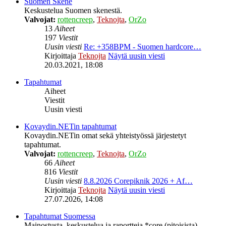
Suomen Skene
Keskustelua Suomen skenestä.
Valvojat:
rottencreep
,
Teknojta
,
OrZo
13
Aiheet
197
Viestit
Uusin viesti
Re: +358BPM - Suomen hardcore…
Kirjoittaja
Teknojta
Näytä uusin viesti
20.03.2021, 18:08
Tapahtumat
Aiheet
Viestit
Uusin viesti
Kovaydin.NETin tapahtumat
Kovaydin.NETin omat sekä yhteistyössä järjestetyt
tapahtumat.
Valvojat:
rottencreep
,
Teknojta
,
OrZo
66
Aiheet
816
Viestit
Uusin viesti
8.8.2026 Corepiknik 2026 + Af…
Kirjoittaja
Teknojta
Näytä uusin viesti
27.07.2026, 14:08
Tapahtumat Suomessa
Mainostusta, keskustelua ja raportteja *core (pitoisista)