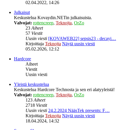
02.04.2022, 14:26
Julkaisut
Keskustelua Kovaydin.NETin julkaisuista.
Valvojat:
rottencreep
,
Teknojta
,
OrZo
23
Aiheet
57
Viestit
Uusin viesti
[KOVAWEB22] sepsis23 - decayi…
Kirjoittaja
Teknojta
Näytä uusin viesti
05.02.2026, 12:12
Hardcore
Aiheet
Viestit
Uusin viesti
Yleistä keskustelua
Keskustelua Hardcore Technosta ja sen eri alatyyleistä!
Valvojat:
rottencreep
,
Teknojta
,
OrZo
123
Aiheet
2718
Viestit
Uusin viesti
24.2.2024 NääsTek presents: F…
Kirjoittaja
Teknojta
Näytä uusin viesti
18.04.2024, 14:32