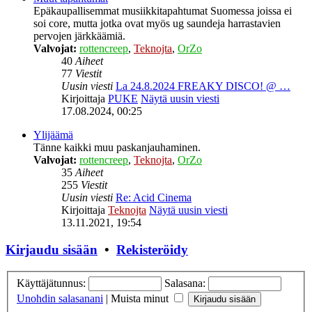
Epäkaupallisemmat musiikkitapahtumat Suomessa joissa ei
soi core, mutta jotka ovat myös ug saundeja harrastavien
pervojen järkkäämiä.
Valvojat:
rottencreep
,
Teknojta
,
OrZo
40
Aiheet
77
Viestit
Uusin viesti
La 24.8.2024 FREAKY DISCO! @ …
Kirjoittaja
PUKE
Näytä uusin viesti
17.08.2024, 00:25
Ylijäämä
Tänne kaikki muu paskanjauhaminen.
Valvojat:
rottencreep
,
Teknojta
,
OrZo
35
Aiheet
255
Viestit
Uusin viesti
Re: Acid Cinema
Kirjoittaja
Teknojta
Näytä uusin viesti
13.11.2021, 19:54
Kirjaudu sisään
•
Rekisteröidy
Käyttäjätunnus:
Salasana:
Unohdin salasanani
|
Muista minut