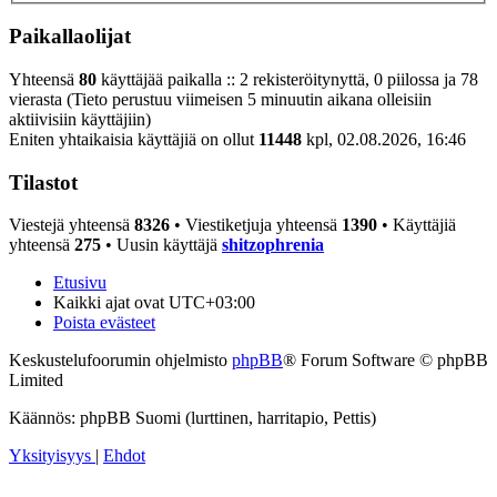
Paikallaolijat
Yhteensä
80
käyttäjää paikalla :: 2 rekisteröitynyttä, 0 piilossa ja 78
vierasta (Tieto perustuu viimeisen 5 minuutin aikana olleisiin
aktiivisiin käyttäjiin)
Eniten yhtaikaisia käyttäjiä on ollut
11448
kpl, 02.08.2026, 16:46
Tilastot
Viestejä yhteensä
8326
• Viestiketjuja yhteensä
1390
• Käyttäjiä
yhteensä
275
• Uusin käyttäjä
shitzophrenia
Etusivu
Kaikki ajat ovat
UTC+03:00
Poista evästeet
Keskustelufoorumin ohjelmisto
phpBB
® Forum Software © phpBB
Limited
Käännös: phpBB Suomi (lurttinen, harritapio, Pettis)
Yksityisyys
|
Ehdot