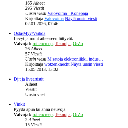
165
Aiheet
295
Viestit
Uusin viesti
Valovoima - Konepaja
Kirjoittaja
Valovoima
Näytä uusin viesti
02.01.2026, 07:46
Osta/Myy/Vaihda
Levyt ja muut aiheeseen liittyvät.
Valvojat:
rottencreep
,
Teknojta
,
OrZo
26
Aiheet
57
Viestit
Uusin viesti
M:satoja elektroniikki, indus…
Kirjoittaja
wotzenknecht
Näytä uusin viesti
15.05.2013, 13:02
Dj:t ja liveartistit
Aiheet
Viestit
Uusin viesti
Vinkit
Pyydä apua tai anna neuvoja.
Valvojat:
rottencreep
,
Teknojta
,
OrZo
2
Aiheet
15
Viestit