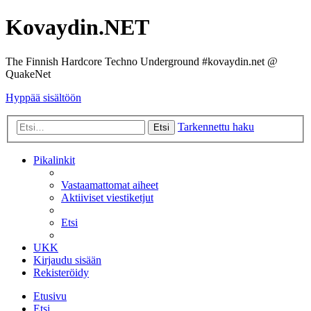
Kovaydin.NET
The Finnish Hardcore Techno Underground #kovaydin.net @
QuakeNet
Hyppää sisältöön
Tarkennettu haku
Etsi
Pikalinkit
Vastaamattomat aiheet
Aktiiviset viestiketjut
Etsi
UKK
Kirjaudu sisään
Rekisteröidy
Etusivu
Etsi