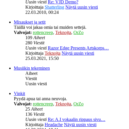
Uusin viesti
Re: VJD Demo?
Kirjoittaja
Shatterling
Näytä uusin viesti
22.03.2010, 00:24
Mixaukset ja setit
Täällä voi jakaa omia tai muiden settejä.
Valvojat:
rottencreep
,
Teknojta
,
OrZo
109
Aiheet
280
Viestit
Uusin viesti
Razor Edge Presents Artskorps…
Kirjoittaja
Teknojta
Näytä uusin viesti
25.03.2021, 15:50
Musiikin tekeminen
Aiheet
Viestit
Uusin viesti
Vinkit
Pyydä apua tai anna neuvoja.
Valvojat:
rottencreep
,
Teknojta
,
OrZo
25
Aiheet
136
Viestit
Uusin viesti
Re: A.I vokaalin rippaus sivu…
Kirjoittaja
Headache
Näytä uusin viesti