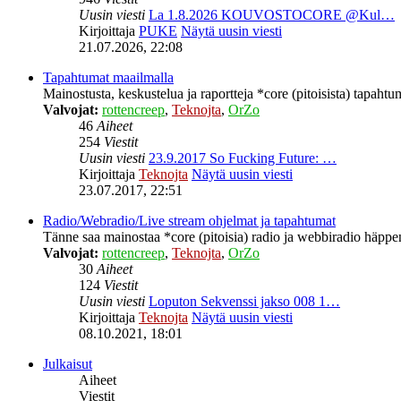
Uusin viesti
La 1.8.2026 KOUVOSTOCORE @Kul…
Kirjoittaja
PUKE
Näytä uusin viesti
21.07.2026, 22:08
Tapahtumat maailmalla
Mainostusta, keskustelua ja raportteja *core (pitoisista) tapahtu
Valvojat:
rottencreep
,
Teknojta
,
OrZo
46
Aiheet
254
Viestit
Uusin viesti
23.9.2017 So Fucking Future: …
Kirjoittaja
Teknojta
Näytä uusin viesti
23.07.2017, 22:51
Radio/Webradio/Live stream ohjelmat ja tapahtumat
Tänne saa mainostaa *core (pitoisia) radio ja webbiradio häppeni
Valvojat:
rottencreep
,
Teknojta
,
OrZo
30
Aiheet
124
Viestit
Uusin viesti
Loputon Sekvenssi jakso 008 1…
Kirjoittaja
Teknojta
Näytä uusin viesti
08.10.2021, 18:01
Julkaisut
Aiheet
Viestit