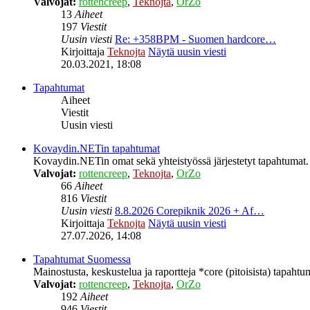
Valvojat:
rottencreep
,
Teknojta
,
OrZo
13
Aiheet
197
Viestit
Uusin viesti
Re: +358BPM - Suomen hardcore…
Kirjoittaja
Teknojta
Näytä uusin viesti
20.03.2021, 18:08
Tapahtumat
Aiheet
Viestit
Uusin viesti
Kovaydin.NETin tapahtumat
Kovaydin.NETin omat sekä yhteistyössä järjestetyt tapahtumat.
Valvojat:
rottencreep
,
Teknojta
,
OrZo
66
Aiheet
816
Viestit
Uusin viesti
8.8.2026 Corepiknik 2026 + Af…
Kirjoittaja
Teknojta
Näytä uusin viesti
27.07.2026, 14:08
Tapahtumat Suomessa
Mainostusta, keskustelua ja raportteja *core (pitoisista) tapaht
Valvojat:
rottencreep
,
Teknojta
,
OrZo
192
Aiheet
946
Viestit