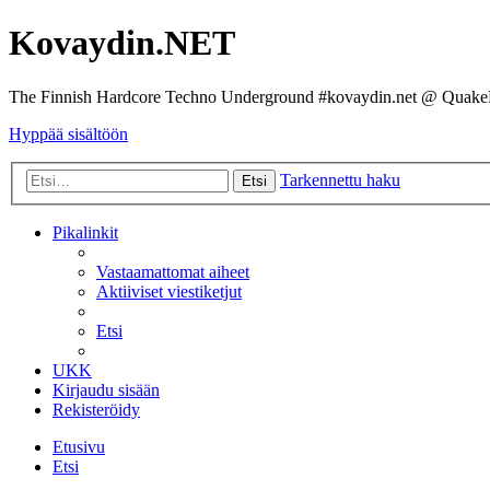
Kovaydin.NET
The Finnish Hardcore Techno Underground #kovaydin.net @ Quake
Hyppää sisältöön
Tarkennettu haku
Etsi
Pikalinkit
Vastaamattomat aiheet
Aktiiviset viestiketjut
Etsi
UKK
Kirjaudu sisään
Rekisteröidy
Etusivu
Etsi