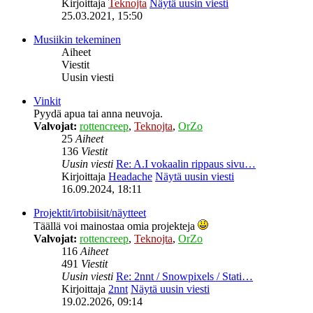
Kirjoittaja
Teknojta
Näytä uusin viesti
25.03.2021, 15:50
Musiikin tekeminen
Aiheet
Viestit
Uusin viesti
Vinkit
Pyydä apua tai anna neuvoja.
Valvojat:
rottencreep
,
Teknojta
,
OrZo
25
Aiheet
136
Viestit
Uusin viesti
Re: A.I vokaalin rippaus sivu…
Kirjoittaja
Headache
Näytä uusin viesti
16.09.2024, 18:11
Projektit/irtobiisit/näytteet
Täällä voi mainostaa omia projekteja
Valvojat:
rottencreep
,
Teknojta
,
OrZo
116
Aiheet
491
Viestit
Uusin viesti
Re: 2nnt / Snowpixels / Stati…
Kirjoittaja
2nnt
Näytä uusin viesti
19.02.2026, 09:14