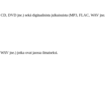
LP, CD, DVD jne.) sekä digitaalisista julkaisuista (MP3, FLAC, WAV jne.
WAV jne.) jotka ovat jaossa ilmaiseksi.