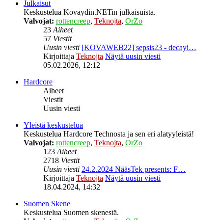
Julkaisut
Keskustelua Kovaydin.NETin julkaisuista.
Valvojat:
rottencreep
,
Teknojta
,
OrZo
23
Aiheet
57
Viestit
Uusin viesti
[KOVAWEB22] sepsis23 - decayi…
Kirjoittaja
Teknojta
Näytä uusin viesti
05.02.2026, 12:12
Hardcore
Aiheet
Viestit
Uusin viesti
Yleistä keskustelua
Keskustelua Hardcore Technosta ja sen eri alatyyleistä!
Valvojat:
rottencreep
,
Teknojta
,
OrZo
123
Aiheet
2718
Viestit
Uusin viesti
24.2.2024 NääsTek presents: F…
Kirjoittaja
Teknojta
Näytä uusin viesti
18.04.2024, 14:32
Suomen Skene
Keskustelua Suomen skenestä.