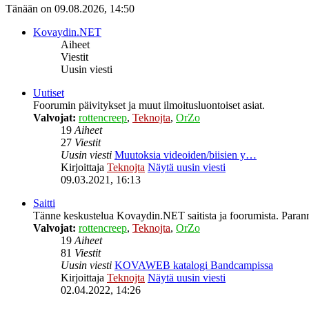
Tänään on 09.08.2026, 14:50
Kovaydin.NET
Aiheet
Viestit
Uusin viesti
Uutiset
Foorumin päivitykset ja muut ilmoitusluontoiset asiat.
Valvojat:
rottencreep
,
Teknojta
,
OrZo
19
Aiheet
27
Viestit
Uusin viesti
Muutoksia videoiden/biisien y…
Kirjoittaja
Teknojta
Näytä uusin viesti
09.03.2021, 16:13
Saitti
Tänne keskustelua Kovaydin.NET saitista ja foorumista. Parann
Valvojat:
rottencreep
,
Teknojta
,
OrZo
19
Aiheet
81
Viestit
Uusin viesti
KOVAWEB katalogi Bandcampissa
Kirjoittaja
Teknojta
Näytä uusin viesti
02.04.2022, 14:26