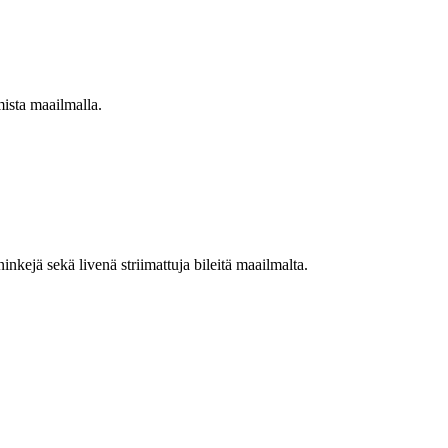
mista maailmalla.
nkejä sekä livenä striimattuja bileitä maailmalta.