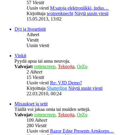
57
Viestit
Uusin viesti
M:satoja elektroniikki, indus…
Kirjoittaja
wotzenknecht
Näytä uusin viesti
15.05.2013, 13:02
Dj:t ja liveartistit
Aiheet
Viestit
Uusin viesti
Vinkit
Pyydä apua tai anna neuvoja.
Valvojat:
rottencreep
,
Teknojta
,
OrZo
2
Aiheet
15
Viestit
Uusin viesti
Re: VJD Demo?
Kirjoittaja
Shatterling
Näytä uusin viesti
22.03.2010, 00:24
Mixaukset ja setit
Täällä voi jakaa omia tai muiden settejä.
Valvojat:
rottencreep
,
Teknojta
,
OrZo
109
Aiheet
280
Viestit
Uusin viesti
Razor Edge Presents Artskorps…