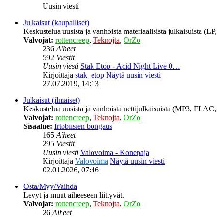
Uusin viesti
Julkaisut (kaupalliset)
Keskustelua uusista ja vanhoista materiaalisista julkaisuista (
Valvojat:
rottencreep
,
Teknojta
,
OrZo
236
Aiheet
592
Viestit
Uusin viesti
Stak Etop - Acid Night Live 0…
Kirjoittaja
stak_etop
Näytä uusin viesti
27.07.2019, 14:13
Julkaisut (ilmaiset)
Keskustelua uusista ja vanhoista nettijulkaisuista (MP3, FLAC, 
Valvojat:
rottencreep
,
Teknojta
,
OrZo
Sisäalue:
Irtobiisien bongaus
165
Aiheet
295
Viestit
Uusin viesti
Valovoima - Konepaja
Kirjoittaja
Valovoima
Näytä uusin viesti
02.01.2026, 07:46
Osta/Myy/Vaihda
Levyt ja muut aiheeseen liittyvät.
Valvojat:
rottencreep
,
Teknojta
,
OrZo
26
Aiheet