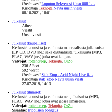
Uusin viesti
Loputon Sekvenssi jakso 008 1…
Kirjoittaja
Teknojta
Näytä uusin viesti
08.10.2021, 18:01
Julkaisut
Aiheet
Viestit
Uusin viesti
Julkaisut (kaupalliset)
Keskustelua uusista ja vanhoista materiaalisista julkaisuista
(LP, CD, DVD jne.) sekä digitaalisista julkaisuista (MP3,
FLAC, WAV jne.) jotka ovat kaupan.
Valvojat:
rottencreep
,
Teknojta
,
OrZo
236
Aiheet
592
Viestit
Uusin viesti
Stak Etop - Acid Night Live 0…
Kirjoittaja
stak_etop
Näytä uusin viesti
27.07.2019, 14:13
Julkaisut (ilmaiset)
Keskustelua uusista ja vanhoista nettijulkaisuista (MP3,
FLAC, WAV jne.) jotka ovat jaossa ilmaiseksi.
Valvojat:
rottencreep
,
Teknojta
,
OrZo
Sisäalue:
Irtobiisien bongaus