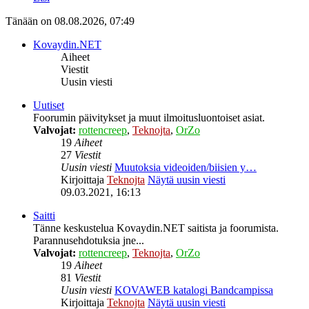
Tänään on 08.08.2026, 07:49
Kovaydin.NET
Aiheet
Viestit
Uusin viesti
Uutiset
Foorumin päivitykset ja muut ilmoitusluontoiset asiat.
Valvojat:
rottencreep
,
Teknojta
,
OrZo
19
Aiheet
27
Viestit
Uusin viesti
Muutoksia videoiden/biisien y…
Kirjoittaja
Teknojta
Näytä uusin viesti
09.03.2021, 16:13
Saitti
Tänne keskustelua Kovaydin.NET saitista ja foorumista.
Parannusehdotuksia jne...
Valvojat:
rottencreep
,
Teknojta
,
OrZo
19
Aiheet
81
Viestit
Uusin viesti
KOVAWEB katalogi Bandcampissa
Kirjoittaja
Teknojta
Näytä uusin viesti