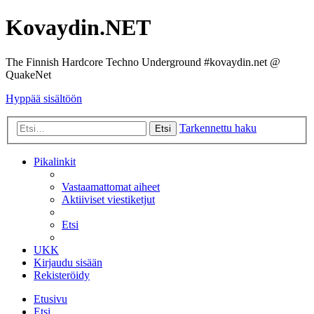
Kovaydin.NET
The Finnish Hardcore Techno Underground #kovaydin.net @
QuakeNet
Hyppää sisältöön
Tarkennettu haku
Etsi
Pikalinkit
Vastaamattomat aiheet
Aktiiviset viestiketjut
Etsi
UKK
Kirjaudu sisään
Rekisteröidy
Etusivu
Etsi