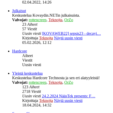
02.04.2022, 14:26
Julkaisut
Keskustelua Kovaydin.NETin julkaisuista.
Valvojat:
rottencreep
,
Teknojta
,
OrZo
23
Aiheet
57
Viestit
Uusin viesti
[KOVAWEB22] sepsis23 - decayi…
Kirjoittaja
Teknojta
Näytä uusin viesti
05.02.2026, 12:12
Hardcore
Aiheet
Viestit
Uusin viesti
Yleistä keskustelua
Keskustelua Hardcore Technosta ja sen eri alatyyleistä!
Valvojat:
rottencreep
,
Teknojta
,
OrZo
123
Aiheet
2718
Viestit
Uusin viesti
24.2.2024 NääsTek presents: F…
Kirjoittaja
Teknojta
Näytä uusin viesti
18.04.2024, 14:32