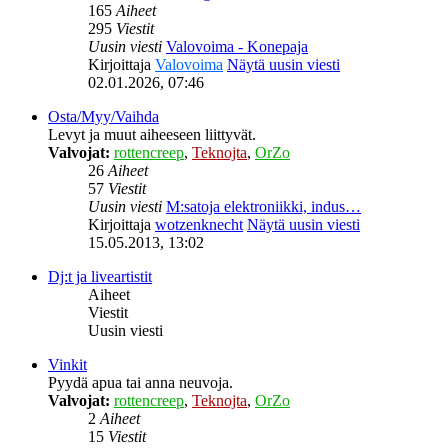
165
Aiheet
295
Viestit
Uusin viesti
Valovoima - Konepaja
Kirjoittaja
Valovoima
Näytä uusin viesti
02.01.2026, 07:46
Osta/Myy/Vaihda
Levyt ja muut aiheeseen liittyvät.
Valvojat:
rottencreep
,
Teknojta
,
OrZo
26
Aiheet
57
Viestit
Uusin viesti
M:satoja elektroniikki, indus…
Kirjoittaja
wotzenknecht
Näytä uusin viesti
15.05.2013, 13:02
Dj:t ja liveartistit
Aiheet
Viestit
Uusin viesti
Vinkit
Pyydä apua tai anna neuvoja.
Valvojat:
rottencreep
,
Teknojta
,
OrZo
2
Aiheet
15
Viestit