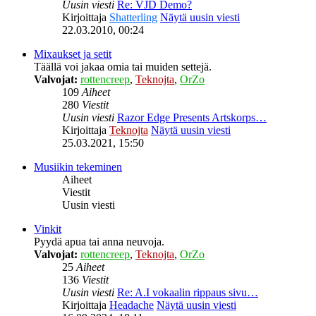
Uusin viesti
Re: VJD Demo?
Kirjoittaja
Shatterling
Näytä uusin viesti
22.03.2010, 00:24
Mixaukset ja setit
Täällä voi jakaa omia tai muiden settejä.
Valvojat:
rottencreep
,
Teknojta
,
OrZo
109
Aiheet
280
Viestit
Uusin viesti
Razor Edge Presents Artskorps…
Kirjoittaja
Teknojta
Näytä uusin viesti
25.03.2021, 15:50
Musiikin tekeminen
Aiheet
Viestit
Uusin viesti
Vinkit
Pyydä apua tai anna neuvoja.
Valvojat:
rottencreep
,
Teknojta
,
OrZo
25
Aiheet
136
Viestit
Uusin viesti
Re: A.I vokaalin rippaus sivu…
Kirjoittaja
Headache
Näytä uusin viesti