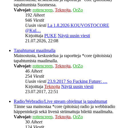
tapahtumista Suomessa.
Valvojat:
rottencreep
,
Teknojta
,
OrZo
192
Aiheet
946
Viestit
Uusin viesti
La 1.8.2026 KOUVOSTOCORE
@Kul…
Kirjoittaja
PUKE
Näytä uusin viesti
21.07.2026, 22:08
Tapahtumat maailmalla
Mainostusta, keskustelua ja raportteja *core (pitoisista)
tapahtumista maailmalla.
Valvojat:
rottencreep
,
Teknojta
,
OrZo
46
Aiheet
254
Viestit
Uusin viesti
23.9.2017 So Fucking Future: …
Kirjoittaja
Teknojta
Näytä uusin viesti
23.07.2017, 22:51
Radio/Webradio/Live stream ohjelmat ja tapahtumat
Tänne saa mainostaa *core (pitoisia) radio ja webbiradio
häppeninkejä sekä livenä striimattuja bileitä maailmalta.
Valvojat:
rottencreep
,
Teknojta
,
OrZo
30
Aiheet
124
Viestit