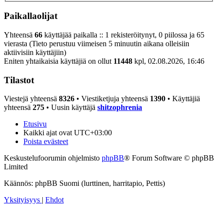
Paikallaolijat
Yhteensä
66
käyttäjää paikalla :: 1 rekisteröitynyt, 0 piilossa ja 65
vierasta (Tieto perustuu viimeisen 5 minuutin aikana olleisiin
aktiivisiin käyttäjiin)
Eniten yhtaikaisia käyttäjiä on ollut
11448
kpl, 02.08.2026, 16:46
Tilastot
Viestejä yhteensä
8326
• Viestiketjuja yhteensä
1390
• Käyttäjiä
yhteensä
275
• Uusin käyttäjä
shitzophrenia
Etusivu
Kaikki ajat ovat
UTC+03:00
Poista evästeet
Keskustelufoorumin ohjelmisto
phpBB
® Forum Software © phpBB
Limited
Käännös: phpBB Suomi (lurttinen, harritapio, Pettis)
Yksityisyys
|
Ehdot