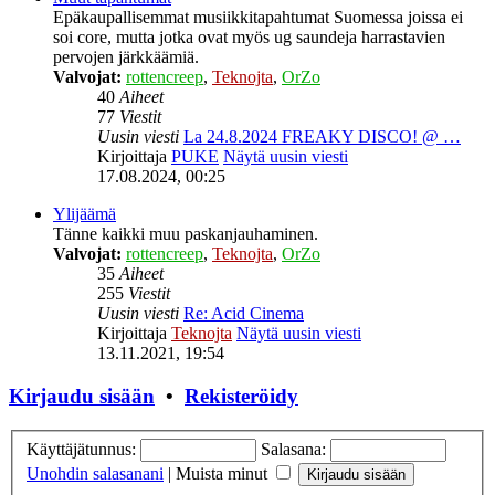
Epäkaupallisemmat musiikkitapahtumat Suomessa joissa ei
soi core, mutta jotka ovat myös ug saundeja harrastavien
pervojen järkkäämiä.
Valvojat:
rottencreep
,
Teknojta
,
OrZo
40
Aiheet
77
Viestit
Uusin viesti
La 24.8.2024 FREAKY DISCO! @ …
Kirjoittaja
PUKE
Näytä uusin viesti
17.08.2024, 00:25
Ylijäämä
Tänne kaikki muu paskanjauhaminen.
Valvojat:
rottencreep
,
Teknojta
,
OrZo
35
Aiheet
255
Viestit
Uusin viesti
Re: Acid Cinema
Kirjoittaja
Teknojta
Näytä uusin viesti
13.11.2021, 19:54
Kirjaudu sisään
•
Rekisteröidy
Käyttäjätunnus:
Salasana:
Unohdin salasanani
|
Muista minut