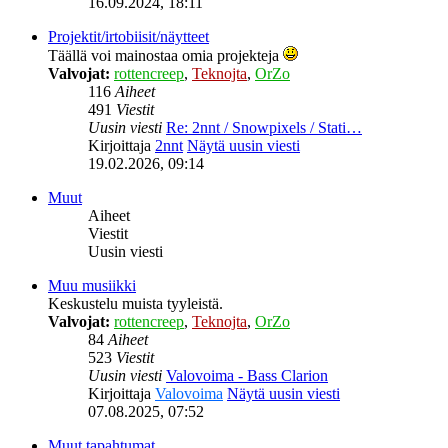
16.09.2024, 18:11
Projektit/irtobiisit/näytteet
Täällä voi mainostaa omia projekteja
Valvojat:
rottencreep
,
Teknojta
,
OrZo
116
Aiheet
491
Viestit
Uusin viesti
Re: 2nnt / Snowpixels / Stati…
Kirjoittaja
2nnt
Näytä uusin viesti
19.02.2026, 09:14
Muut
Aiheet
Viestit
Uusin viesti
Muu musiikki
Keskustelu muista tyyleistä.
Valvojat:
rottencreep
,
Teknojta
,
OrZo
84
Aiheet
523
Viestit
Uusin viesti
Valovoima - Bass Clarion
Kirjoittaja
Valovoima
Näytä uusin viesti
07.08.2025, 07:52
Muut tapahtumat