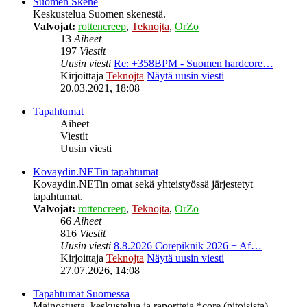
Suomen Skene
Keskustelua Suomen skenestä.
Valvojat:
rottencreep
,
Teknojta
,
OrZo
13
Aiheet
197
Viestit
Uusin viesti
Re: +358BPM - Suomen hardcore…
Kirjoittaja
Teknojta
Näytä uusin viesti
20.03.2021, 18:08
Tapahtumat
Aiheet
Viestit
Uusin viesti
Kovaydin.NETin tapahtumat
Kovaydin.NETin omat sekä yhteistyössä järjestetyt
tapahtumat.
Valvojat:
rottencreep
,
Teknojta
,
OrZo
66
Aiheet
816
Viestit
Uusin viesti
8.8.2026 Corepiknik 2026 + Af…
Kirjoittaja
Teknojta
Näytä uusin viesti
27.07.2026, 14:08
Tapahtumat Suomessa
Mainostusta, keskustelua ja raportteja *core (pitoisista)