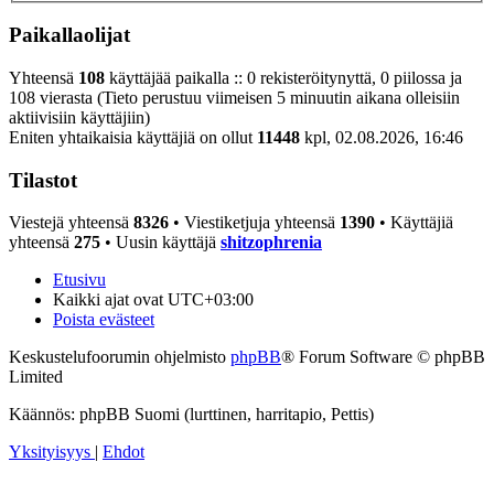
Paikallaolijat
Yhteensä
108
käyttäjää paikalla :: 0 rekisteröitynyttä, 0 piilossa ja
108 vierasta (Tieto perustuu viimeisen 5 minuutin aikana olleisiin
aktiivisiin käyttäjiin)
Eniten yhtaikaisia käyttäjiä on ollut
11448
kpl, 02.08.2026, 16:46
Tilastot
Viestejä yhteensä
8326
• Viestiketjuja yhteensä
1390
• Käyttäjiä
yhteensä
275
• Uusin käyttäjä
shitzophrenia
Etusivu
Kaikki ajat ovat
UTC+03:00
Poista evästeet
Keskustelufoorumin ohjelmisto
phpBB
® Forum Software © phpBB
Limited
Käännös: phpBB Suomi (lurttinen, harritapio, Pettis)
Yksityisyys
|
Ehdot