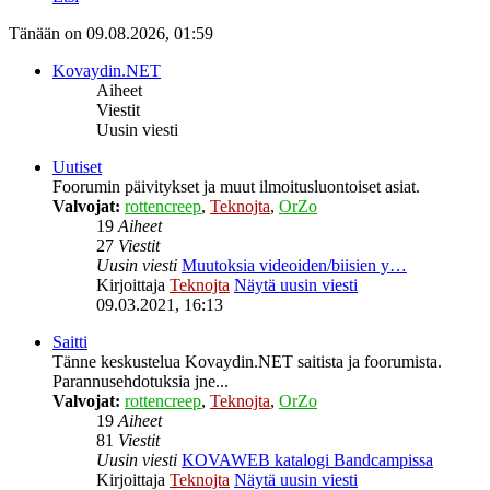
Tänään on 09.08.2026, 01:59
Kovaydin.NET
Aiheet
Viestit
Uusin viesti
Uutiset
Foorumin päivitykset ja muut ilmoitusluontoiset asiat.
Valvojat:
rottencreep
,
Teknojta
,
OrZo
19
Aiheet
27
Viestit
Uusin viesti
Muutoksia videoiden/biisien y…
Kirjoittaja
Teknojta
Näytä uusin viesti
09.03.2021, 16:13
Saitti
Tänne keskustelua Kovaydin.NET saitista ja foorumista.
Parannusehdotuksia jne...
Valvojat:
rottencreep
,
Teknojta
,
OrZo
19
Aiheet
81
Viestit
Uusin viesti
KOVAWEB katalogi Bandcampissa
Kirjoittaja
Teknojta
Näytä uusin viesti