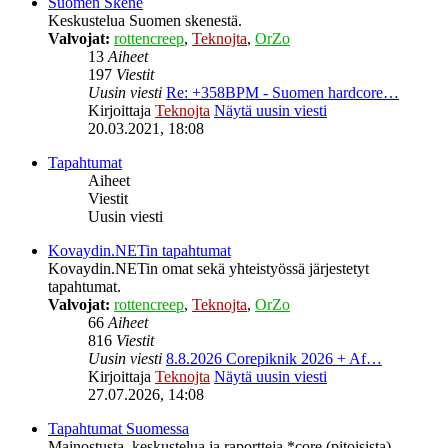
Suomen Skene
Keskustelua Suomen skenestä.
Valvojat:
rottencreep
,
Teknojta
,
OrZo
13
Aiheet
197
Viestit
Uusin viesti
Re: +358BPM - Suomen hardcore…
Kirjoittaja
Teknojta
Näytä uusin viesti
20.03.2021, 18:08
Tapahtumat
Aiheet
Viestit
Uusin viesti
Kovaydin.NETin tapahtumat
Kovaydin.NETin omat sekä yhteistyössä järjestetyt
tapahtumat.
Valvojat:
rottencreep
,
Teknojta
,
OrZo
66
Aiheet
816
Viestit
Uusin viesti
8.8.2026 Corepiknik 2026 + Af…
Kirjoittaja
Teknojta
Näytä uusin viesti
27.07.2026, 14:08
Tapahtumat Suomessa
Mainostusta, keskustelua ja raportteja *core (pitoisista)