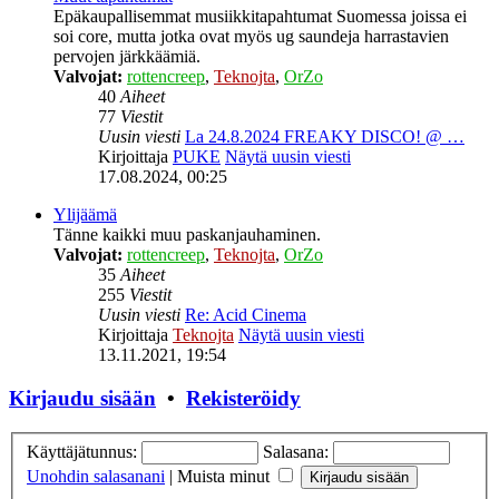
Epäkaupallisemmat musiikkitapahtumat Suomessa joissa ei
soi core, mutta jotka ovat myös ug saundeja harrastavien
pervojen järkkäämiä.
Valvojat:
rottencreep
,
Teknojta
,
OrZo
40
Aiheet
77
Viestit
Uusin viesti
La 24.8.2024 FREAKY DISCO! @ …
Kirjoittaja
PUKE
Näytä uusin viesti
17.08.2024, 00:25
Ylijäämä
Tänne kaikki muu paskanjauhaminen.
Valvojat:
rottencreep
,
Teknojta
,
OrZo
35
Aiheet
255
Viestit
Uusin viesti
Re: Acid Cinema
Kirjoittaja
Teknojta
Näytä uusin viesti
13.11.2021, 19:54
Kirjaudu sisään
•
Rekisteröidy
Käyttäjätunnus:
Salasana:
Unohdin salasanani
|
Muista minut