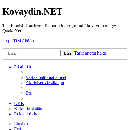
Kovaydin.NET
The Finnish Hardcore Techno Underground #kovaydin.net @
QuakeNet
Hyppää sisältöön
Tarkennettu haku
Etsi
Pikalinkit
Vastaamattomat aiheet
Aktiiviset viestiketjut
Etsi
UKK
Kirjaudu sisään
Rekisteröidy
Etusivu
Etsi