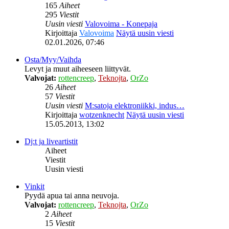
165
Aiheet
295
Viestit
Uusin viesti
Valovoima - Konepaja
Kirjoittaja
Valovoima
Näytä uusin viesti
02.01.2026, 07:46
Osta/Myy/Vaihda
Levyt ja muut aiheeseen liittyvät.
Valvojat:
rottencreep
,
Teknojta
,
OrZo
26
Aiheet
57
Viestit
Uusin viesti
M:satoja elektroniikki, indus…
Kirjoittaja
wotzenknecht
Näytä uusin viesti
15.05.2013, 13:02
Dj:t ja liveartistit
Aiheet
Viestit
Uusin viesti
Vinkit
Pyydä apua tai anna neuvoja.
Valvojat:
rottencreep
,
Teknojta
,
OrZo
2
Aiheet
15
Viestit