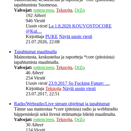
tapahtumista Suomessa.
Valvojat:
rottencreep
,
Teknojta
,
OrZo
192
Aiheet
946
Viestit
Uusin viesti
La 1.8.2026 KOUVOSTOCORE
@Kul…
Kirjoittaja
PUKE
Näytä uusin viesti
21.07.2026, 22:08
Tapahtumat maailmalla
Mainostusta, keskustelua ja raportteja *core (pitoisista)
tapahtumista maailmalla.
Valvojat:
rottencreep
,
Teknojta
,
OrZo
46
Aiheet
254
Viestit
Uusin viesti
23.9.2017 So Fucking Future: …
Kirjoittaja
Teknojta
Näytä uusin viesti
23.07.2017, 22:51
Radio/Webradio/Live stream ohjelmat ja tapahtumat
Tänne saa mainostaa *core (pitoisia) radio ja webbiradio
häppeninkejä sekä livenä striimattuja bileitä maailmalta.
Valvojat:
rottencreep
,
Teknojta
,
OrZo
30
Aiheet
124
Viestit