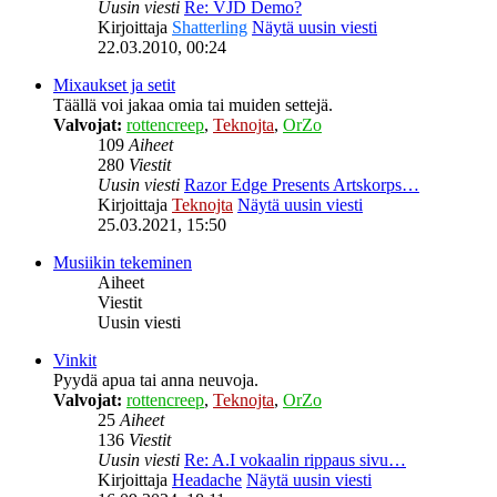
Uusin viesti
Re: VJD Demo?
Kirjoittaja
Shatterling
Näytä uusin viesti
22.03.2010, 00:24
Mixaukset ja setit
Täällä voi jakaa omia tai muiden settejä.
Valvojat:
rottencreep
,
Teknojta
,
OrZo
109
Aiheet
280
Viestit
Uusin viesti
Razor Edge Presents Artskorps…
Kirjoittaja
Teknojta
Näytä uusin viesti
25.03.2021, 15:50
Musiikin tekeminen
Aiheet
Viestit
Uusin viesti
Vinkit
Pyydä apua tai anna neuvoja.
Valvojat:
rottencreep
,
Teknojta
,
OrZo
25
Aiheet
136
Viestit
Uusin viesti
Re: A.I vokaalin rippaus sivu…
Kirjoittaja
Headache
Näytä uusin viesti