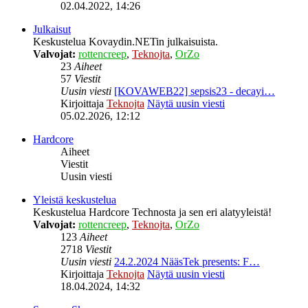
02.04.2022, 14:26
Julkaisut
Keskustelua Kovaydin.NETin julkaisuista.
Valvojat:
rottencreep
,
Teknojta
,
OrZo
23
Aiheet
57
Viestit
Uusin viesti
[KOVAWEB22] sepsis23 - decayi…
Kirjoittaja
Teknojta
Näytä uusin viesti
05.02.2026, 12:12
Hardcore
Aiheet
Viestit
Uusin viesti
Yleistä keskustelua
Keskustelua Hardcore Technosta ja sen eri alatyyleistä!
Valvojat:
rottencreep
,
Teknojta
,
OrZo
123
Aiheet
2718
Viestit
Uusin viesti
24.2.2024 NääsTek presents: F…
Kirjoittaja
Teknojta
Näytä uusin viesti
18.04.2024, 14:32