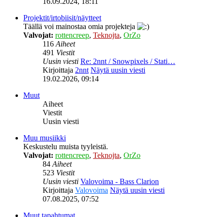
16.09.2024, 18:11
Projektit/irtobiisit/näytteet
Täällä voi mainostaa omia projekteja
Valvojat:
rottencreep
,
Teknojta
,
OrZo
116
Aiheet
491
Viestit
Uusin viesti
Re: 2nnt / Snowpixels / Stati…
Kirjoittaja
2nnt
Näytä uusin viesti
19.02.2026, 09:14
Muut
Aiheet
Viestit
Uusin viesti
Muu musiikki
Keskustelu muista tyyleistä.
Valvojat:
rottencreep
,
Teknojta
,
OrZo
84
Aiheet
523
Viestit
Uusin viesti
Valovoima - Bass Clarion
Kirjoittaja
Valovoima
Näytä uusin viesti
07.08.2025, 07:52
Muut tapahtumat