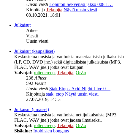
Uusin viesti
Loputon Sekvenssi jakso 008 1…
Kirjoittaja
Teknojta
Näytä uusin viesti
08.10.2021, 18:01
Julkaisut
Aiheet
Viestit
Uusin viesti
Julkaisut (kaupalliset)
Keskustelua uusista ja vanhoista materiaalisista julkaisuista
(LP, CD, DVD jne.) sekä digitaalisista julkaisuista (MP3,
FLAC, WAV jne.) jotka ovat kaupan.
Valvojat:
rottencreep
,
Teknojta
,
OrZo
236
Aiheet
592
Viestit
Uusin viesti
Stak Etop - Acid Night Live 0…
Kirjoittaja
stak_etop
Näytä uusin viesti
27.07.2019, 14:13
Julkaisut (ilmaiset)
Keskustelua uusista ja vanhoista nettijulkaisuista (MP3,
FLAC, WAV jne.) jotka ovat jaossa ilmaiseksi.
Valvojat:
rottencreep
,
Teknojta
,
OrZo
Sisäalue:
Irtobiisien bongaus