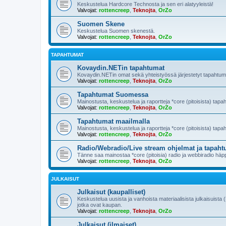
Keskustelua Hardcore Technosta ja sen eri alatyyleistä!
Valvojat:
rottencreep
,
Teknojta
,
OrZo
Suomen Skene
Keskustelua Suomen skenestä.
Valvojat:
rottencreep
,
Teknojta
,
OrZo
TAPAHTUMAT
Kovaydin.NETin tapahtumat
Kovaydin.NETin omat sekä yhteistyössä järjestetyt tapahtum
Valvojat:
rottencreep
,
Teknojta
,
OrZo
Tapahtumat Suomessa
Mainostusta, keskustelua ja raportteja *core (pitoisista) ta
Valvojat:
rottencreep
,
Teknojta
,
OrZo
Tapahtumat maailmalla
Mainostusta, keskustelua ja raportteja *core (pitoisista) tapa
Valvojat:
rottencreep
,
Teknojta
,
OrZo
Radio/Webradio/Live stream ohjelmat ja tapaht
Tänne saa mainostaa *core (pitoisia) radio ja webbiradio häppe
Valvojat:
rottencreep
,
Teknojta
,
OrZo
JULKAISUT
Julkaisut (kaupalliset)
Keskustelua uusista ja vanhoista materiaalisista julkaisuista 
jotka ovat kaupan.
Valvojat:
rottencreep
,
Teknojta
,
OrZo
Julkaisut (ilmaiset)