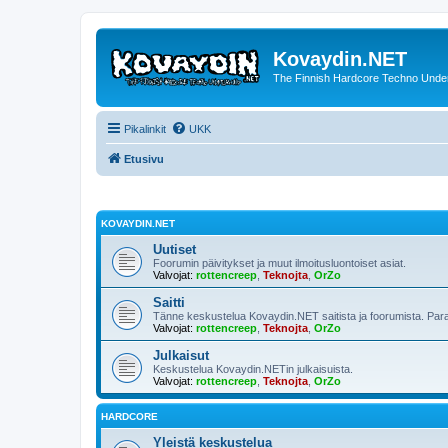
Kovaydin.NET
The Finnish Hardcore Techno Unde
Pikalinkit
UKK
Etusivu
KOVAYDIN.NET
Uutiset
Foorumin päivitykset ja muut ilmoitusluontoiset asiat.
Valvojat:
rottencreep
,
Teknojta
,
OrZo
Saitti
Tänne keskustelua Kovaydin.NET saitista ja foorumista. Para
Valvojat:
rottencreep
,
Teknojta
,
OrZo
Julkaisut
Keskustelua Kovaydin.NETin julkaisuista.
Valvojat:
rottencreep
,
Teknojta
,
OrZo
HARDCORE
Yleistä keskustelua