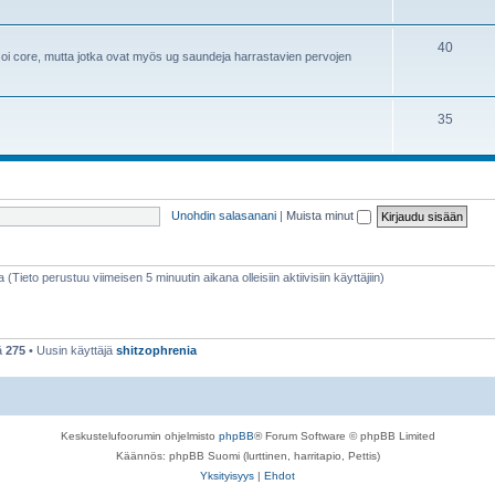
40
i core, mutta jotka ovat myös ug saundeja harrastavien pervojen
35
Unohdin salasanani
|
Muista minut
a (Tieto perustuu viimeisen 5 minuutin aikana olleisiin aktiivisiin käyttäjiin)
ä
275
• Uusin käyttäjä
shitzophrenia
Keskustelufoorumin ohjelmisto
phpBB
® Forum Software © phpBB Limited
Käännös: phpBB Suomi (lurttinen, harritapio, Pettis)
Yksityisyys
|
Ehdot