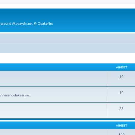
rground #kovaydin.net @ QuakeNet
AIHEET
19
19
nnusehdotuksia jne...
23
AIHEET