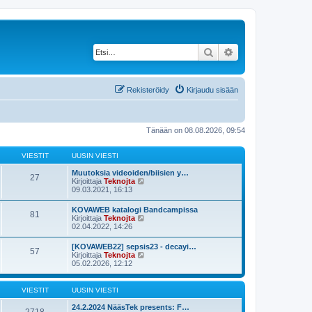
Etsi
Tarkennettu haku
Rekisteröidy
Kirjaudu sisään
Tänään on 08.08.2026, 09:54
VIESTIT
UUSIN VIESTI
Muutoksia videoiden/biisien y…
27
N
Kirjoittaja
Teknojta
ä
09.03.2021, 16:13
y
t
KOVAWEB katalogi Bandcampissa
81
ä
N
Kirjoittaja
Teknojta
u
ä
02.04.2022, 14:26
u
y
s
t
[KOVAWEB22] sepsis23 - decayi…
i
57
ä
N
Kirjoittaja
Teknojta
n
u
ä
05.02.2026, 12:12
v
u
y
i
s
t
e
i
ä
s
VIESTIT
UUSIN VIESTI
n
u
t
v
u
i
24.2.2024 NääsTek presents: F…
i