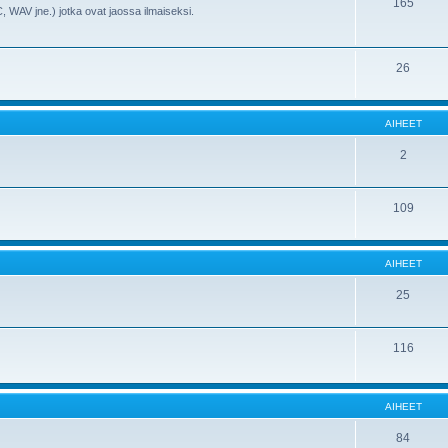
165
, WAV jne.) jotka ovat jaossa ilmaiseksi.
26
AIHEET
2
109
AIHEET
25
116
AIHEET
84