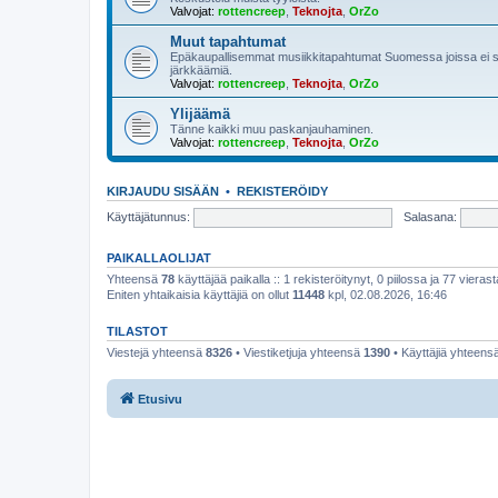
Valvojat:
rottencreep
,
Teknojta
,
OrZo
Muut tapahtumat
Epäkaupallisemmat musiikkitapahtumat Suomessa joissa ei so
järkkäämiä.
Valvojat:
rottencreep
,
Teknojta
,
OrZo
Ylijäämä
Tänne kaikki muu paskanjauhaminen.
Valvojat:
rottencreep
,
Teknojta
,
OrZo
KIRJAUDU SISÄÄN
•
REKISTERÖIDY
Käyttäjätunnus:
Salasana:
PAIKALLAOLIJAT
Yhteensä
78
käyttäjää paikalla :: 1 rekisteröitynyt, 0 piilossa ja 77 vierast
Eniten yhtaikaisia käyttäjiä on ollut
11448
kpl, 02.08.2026, 16:46
TILASTOT
Viestejä yhteensä
8326
• Viestiketjuja yhteensä
1390
• Käyttäjiä yhteens
Etusivu