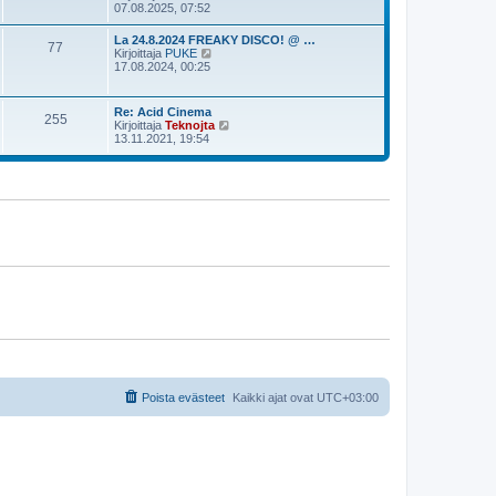
i
ä
07.08.2025, 07:52
s
n
y
t
v
t
i
La 24.8.2024 FREAKY DISCO! @ …
i
77
ä
N
Kirjoittaja
PUKE
e
u
ä
17.08.2024, 00:25
s
u
y
t
s
t
i
i
ä
Re: Acid Cinema
n
255
u
N
Kirjoittaja
Teknojta
v
u
ä
13.11.2021, 19:54
i
s
y
e
i
t
s
n
ä
t
v
u
i
i
u
e
s
s
i
t
n
i
v
i
e
s
t
i
Poista evästeet
Kaikki ajat ovat
UTC+03:00