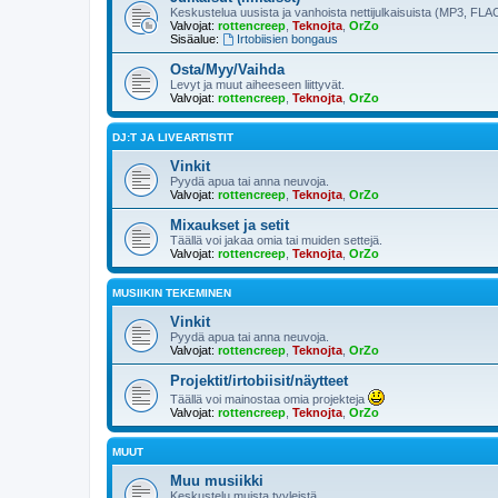
Keskustelua uusista ja vanhoista nettijulkaisuista (MP3, FLAC
Valvojat:
rottencreep
,
Teknojta
,
OrZo
Sisäalue:
Irtobiisien bongaus
Osta/Myy/Vaihda
Levyt ja muut aiheeseen liittyvät.
Valvojat:
rottencreep
,
Teknojta
,
OrZo
DJ:T JA LIVEARTISTIT
Vinkit
Pyydä apua tai anna neuvoja.
Valvojat:
rottencreep
,
Teknojta
,
OrZo
Mixaukset ja setit
Täällä voi jakaa omia tai muiden settejä.
Valvojat:
rottencreep
,
Teknojta
,
OrZo
MUSIIKIN TEKEMINEN
Vinkit
Pyydä apua tai anna neuvoja.
Valvojat:
rottencreep
,
Teknojta
,
OrZo
Projektit/irtobiisit/näytteet
Täällä voi mainostaa omia projekteja
Valvojat:
rottencreep
,
Teknojta
,
OrZo
MUUT
Muu musiikki
Keskustelu muista tyyleistä.