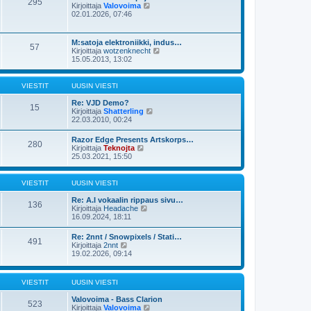
295
u
N
Kirjoittaja
Valovoima
s
u
ä
02.01.2026, 07:46
t
s
y
i
i
t
n
ä
M:satoja elektroniikki, indus…
v
57
u
N
Kirjoittaja
wotzenknecht
i
u
ä
15.05.2013, 13:02
e
s
y
s
i
t
t
n
ä
i
VIESTIT
UUSIN VIESTI
v
u
i
u
Re: VJD Demo?
e
15
s
N
Kirjoittaja
Shatterling
s
i
ä
22.03.2010, 00:24
t
n
y
i
v
t
Razor Edge Presents Artskorps…
i
280
ä
N
Kirjoittaja
Teknojta
e
u
ä
25.03.2021, 15:50
s
u
y
t
s
t
i
i
ä
VIESTIT
UUSIN VIESTI
n
u
v
u
Re: A.I vokaalin rippaus sivu…
i
136
s
N
Kirjoittaja
Headache
e
i
ä
16.09.2024, 18:11
s
n
y
t
v
t
i
Re: 2nnt / Snowpixels / Stati…
i
491
ä
N
Kirjoittaja
2nnt
e
u
ä
19.02.2026, 09:14
s
u
y
t
s
t
i
i
ä
VIESTIT
UUSIN VIESTI
n
u
v
u
Valovoima - Bass Clarion
i
s
523
N
Kirjoittaja
Valovoima
e