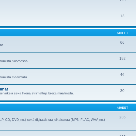
123
13
AIHEET
66
at.
192
pahtumista Suomessa.
46
htumista maailmalla.
umat
30
ninkejä sekä livenä striimattuja bileitä maailmalta.
AIHEET
236
(LP, CD, DVD jne.) sekä digitaalisista julkaisuista (MP3, FLAC, WAV jne.)