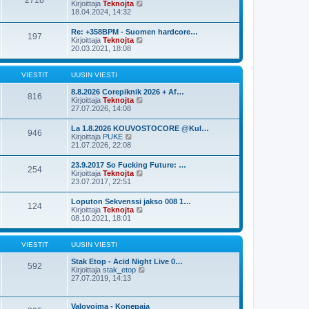
2718
s
N
Kirjoittaja
Teknojta
e
i
ä
18.04.2024, 14:32
s
n
y
t
v
t
i
Re: +358BPM - Suomen hardcore…
i
197
ä
N
Kirjoittaja
Teknojta
e
u
ä
20.03.2021, 18:08
s
u
y
t
s
t
i
i
ä
VIESTIT
UUSIN VIESTI
n
u
v
u
8.8.2026 Corepiknik 2026 + Af…
i
816
s
N
Kirjoittaja
Teknojta
e
i
ä
27.07.2026, 14:08
s
n
y
t
v
t
i
La 1.8.2026 KOUVOSTOCORE @Kul…
i
946
ä
N
Kirjoittaja
PUKE
e
u
ä
21.07.2026, 22:08
s
u
y
t
s
t
i
23.9.2017 So Fucking Future: …
i
254
ä
N
Kirjoittaja
Teknojta
n
u
ä
23.07.2017, 22:51
v
u
y
i
s
t
e
Loputon Sekvenssi jakso 008 1…
i
124
ä
s
N
Kirjoittaja
Teknojta
n
u
t
ä
08.10.2021, 18:01
v
u
i
y
i
s
t
e
i
ä
s
VIESTIT
UUSIN VIESTI
n
u
t
v
u
i
Stak Etop - Acid Night Live 0…
i
592
s
N
Kirjoittaja
stak_etop
e
i
ä
27.07.2019, 14:13
s
n
y
t
v
t
i
i
ä
Valovoima - Konepaja
e