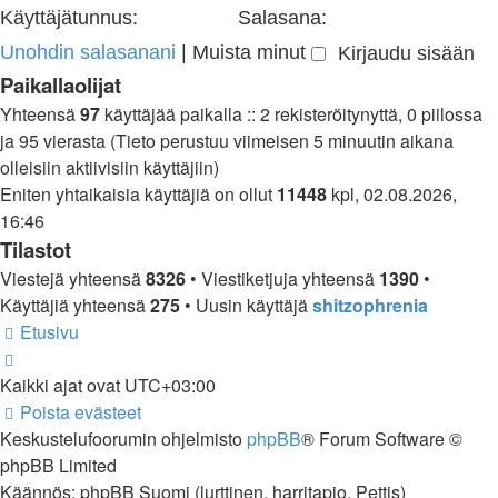
Käyttäjätunnus:
Salasana:
Unohdin salasanani
|
Muista minut
Paikallaolijat
Yhteensä
97
käyttäjää paikalla :: 2 rekisteröitynyttä, 0 piilossa
ja 95 vierasta (Tieto perustuu viimeisen 5 minuutin aikana
olleisiin aktiivisiin käyttäjiin)
Eniten yhtaikaisia käyttäjiä on ollut
11448
kpl, 02.08.2026,
16:46
Tilastot
Viestejä yhteensä
8326
• Viestiketjuja yhteensä
1390
•
Käyttäjiä yhteensä
275
• Uusin käyttäjä
shitzophrenia
Etusivu
Kaikki ajat ovat
UTC+03:00
Poista evästeet
Keskustelufoorumin ohjelmisto
phpBB
® Forum Software ©
phpBB Limited
Käännös: phpBB Suomi (lurttinen, harritapio, Pettis)