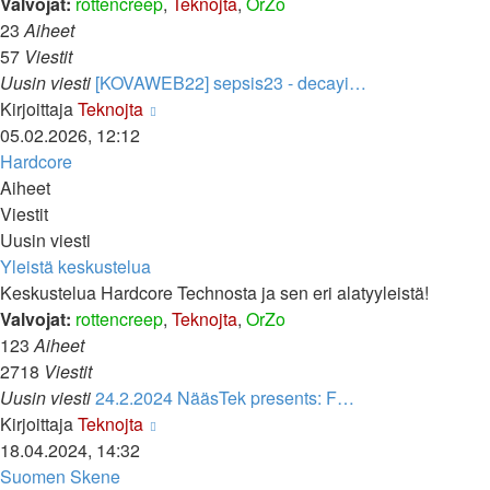
Valvojat:
rottencreep
,
Teknojta
,
OrZo
23
Aiheet
57
Viestit
Uusin viesti
[KOVAWEB22] sepsis23 - decayi…
Näytä
Kirjoittaja
Teknojta
uusin
05.02.2026, 12:12
viesti
Hardcore
Aiheet
Viestit
Uusin viesti
Yleistä keskustelua
Keskustelua Hardcore Technosta ja sen eri alatyyleistä!
Valvojat:
rottencreep
,
Teknojta
,
OrZo
123
Aiheet
2718
Viestit
Uusin viesti
24.2.2024 NääsTek presents: F…
Näytä
Kirjoittaja
Teknojta
uusin
18.04.2024, 14:32
viesti
Suomen Skene