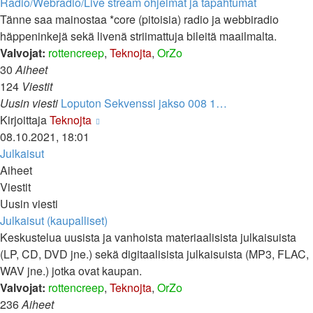
viesti
Radio/Webradio/Live stream ohjelmat ja tapahtumat
Tänne saa mainostaa *core (pitoisia) radio ja webbiradio
häppeninkejä sekä livenä striimattuja bileitä maailmalta.
Valvojat:
rottencreep
,
Teknojta
,
OrZo
30
Aiheet
124
Viestit
Uusin viesti
Loputon Sekvenssi jakso 008 1…
Näytä
Kirjoittaja
Teknojta
uusin
08.10.2021, 18:01
viesti
Julkaisut
Aiheet
Viestit
Uusin viesti
Julkaisut (kaupalliset)
Keskustelua uusista ja vanhoista materiaalisista julkaisuista
(LP, CD, DVD jne.) sekä digitaalisista julkaisuista (MP3, FLAC,
WAV jne.) jotka ovat kaupan.
Valvojat:
rottencreep
,
Teknojta
,
OrZo
236
Aiheet