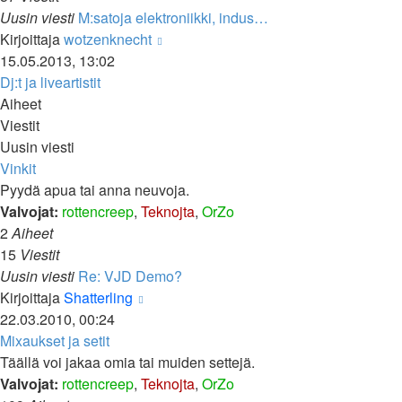
Uusin viesti
M:satoja elektroniikki, indus…
Näytä
Kirjoittaja
wotzenknecht
uusin
15.05.2013, 13:02
viesti
Dj:t ja liveartistit
Aiheet
Viestit
Uusin viesti
Vinkit
Pyydä apua tai anna neuvoja.
Valvojat:
rottencreep
,
Teknojta
,
OrZo
2
Aiheet
15
Viestit
Uusin viesti
Re: VJD Demo?
Näytä
Kirjoittaja
Shatterling
uusin
22.03.2010, 00:24
viesti
Mixaukset ja setit
Täällä voi jakaa omia tai muiden settejä.
Valvojat:
rottencreep
,
Teknojta
,
OrZo