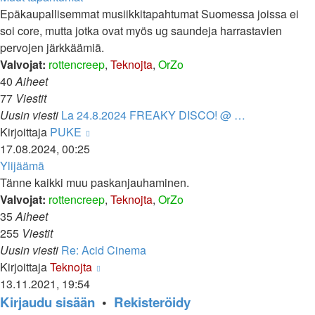
Epäkaupallisemmat musiikkitapahtumat Suomessa joissa ei
soi core, mutta jotka ovat myös ug saundeja harrastavien
pervojen järkkäämiä.
Valvojat:
rottencreep
,
Teknojta
,
OrZo
40
Aiheet
77
Viestit
Uusin viesti
La 24.8.2024 FREAKY DISCO! @ …
Näytä
Kirjoittaja
PUKE
uusin
17.08.2024, 00:25
viesti
Ylijäämä
Tänne kaikki muu paskanjauhaminen.
Valvojat:
rottencreep
,
Teknojta
,
OrZo
35
Aiheet
255
Viestit
Uusin viesti
Re: Acid Cinema
Näytä
Kirjoittaja
Teknojta
uusin
13.11.2021, 19:54
viesti
Kirjaudu sisään
•
Rekisteröidy