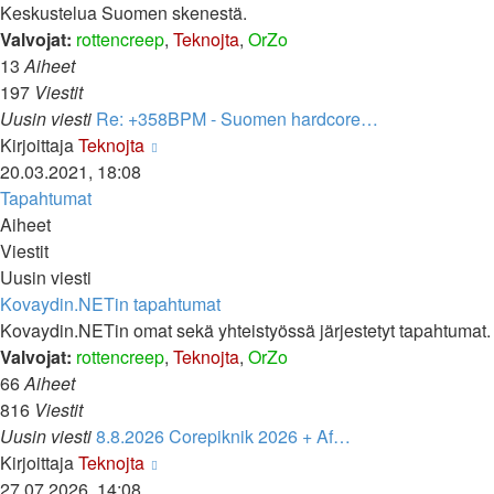
Keskustelua Suomen skenestä.
Valvojat:
rottencreep
,
Teknojta
,
OrZo
13
Aiheet
197
Viestit
Uusin viesti
Re: +358BPM - Suomen hardcore…
Näytä
Kirjoittaja
Teknojta
uusin
20.03.2021, 18:08
viesti
Tapahtumat
Aiheet
Viestit
Uusin viesti
Kovaydin.NETin tapahtumat
Kovaydin.NETin omat sekä yhteistyössä järjestetyt tapahtumat.
Valvojat:
rottencreep
,
Teknojta
,
OrZo
66
Aiheet
816
Viestit
Uusin viesti
8.8.2026 Corepiknik 2026 + Af…
Näytä
Kirjoittaja
Teknojta
uusin
27.07.2026, 14:08