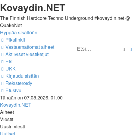
Kovaydin.NET
The Finnish Hardcore Techno Underground #kovaydin.net @
QuakeNet
Hyppää sisältöön
Pikalinkit
Vastaamattomat aiheet
Ets
Aktiiviset viestiketjut
Etsi
UKK
Kirjaudu sisään
Rekisteröidy
Etusivu
Tänään on 07.08.2026, 01:00
Kovaydin.NET
Aiheet
Viestit
Uusin viesti
Uutiset