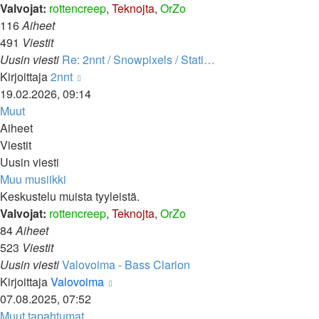
Valvojat:
rottencreep
,
Teknojta
,
OrZo
116
Aiheet
491
Viestit
Uusin viesti
Re: 2nnt / Snowpixels / Stati…
Näytä
Kirjoittaja
2nnt
uusin
19.02.2026, 09:14
viesti
Muut
Aiheet
Viestit
Uusin viesti
Muu musiikki
Keskustelu muista tyyleistä.
Valvojat:
rottencreep
,
Teknojta
,
OrZo
84
Aiheet
523
Viestit
Uusin viesti
Valovoima - Bass Clarion
Näytä
Kirjoittaja
Valovoima
uusin
07.08.2025, 07:52
viesti
Muut tapahtumat