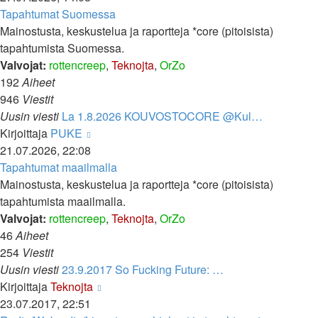
viesti
Tapahtumat Suomessa
Mainostusta, keskustelua ja raportteja *core (pitoisista)
tapahtumista Suomessa.
Valvojat:
rottencreep
,
Teknojta
,
OrZo
192
Aiheet
946
Viestit
Uusin viesti
La 1.8.2026 KOUVOSTOCORE @Kul…
Näytä
Kirjoittaja
PUKE
uusin
21.07.2026, 22:08
viesti
Tapahtumat maailmalla
Mainostusta, keskustelua ja raportteja *core (pitoisista)
tapahtumista maailmalla.
Valvojat:
rottencreep
,
Teknojta
,
OrZo
46
Aiheet
254
Viestit
Uusin viesti
23.9.2017 So Fucking Future: …
Näytä
Kirjoittaja
Teknojta
uusin
23.07.2017, 22:51