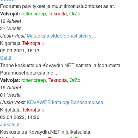
Foorumin päivitykset ja muut ilmoitusluontoiset asiat.
Valvojat:
rottencreep
,
Teknojta
,
OrZo
19
Aiheet
27
Viestit
Uusin viesti
Muutoksia videoiden/biisien y…
Näytä
Kirjoittaja
Teknojta
uusin
09.03.2021, 16:13
viesti
Saitti
Tänne keskustelua Kovaydin.NET saitista ja foorumista.
Parannusehdotuksia jne...
Valvojat:
rottencreep
,
Teknojta
,
OrZo
19
Aiheet
81
Viestit
Uusin viesti
KOVAWEB katalogi Bandcampissa
Näytä
Kirjoittaja
Teknojta
uusin
02.04.2022, 14:26
viesti
Julkaisut
Keskustelua Kovaydin.NETin julkaisuista.