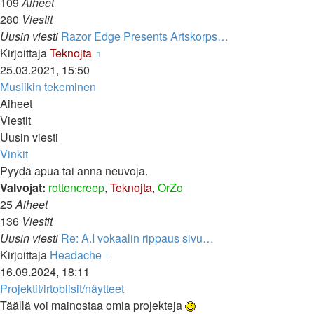
109
Aiheet
280
Viestit
Uusin viesti
Razor Edge Presents Artskorps…
Näytä
Kirjoittaja
Teknojta
uusin
25.03.2021, 15:50
viesti
Musiikin tekeminen
Aiheet
Viestit
Uusin viesti
Vinkit
Pyydä apua tai anna neuvoja.
Valvojat:
rottencreep
,
Teknojta
,
OrZo
25
Aiheet
136
Viestit
Uusin viesti
Re: A.I vokaalin rippaus sivu…
Näytä
Kirjoittaja
Headache
uusin
16.09.2024, 18:11
viesti
Projektit/irtobiisit/näytteet
Täällä voi mainostaa omia projekteja