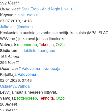
592
Viestit
Uusin viesti
Stak Etop - Acid Night Live 0…
Näytä
Kirjoittaja
stak_etop
uusin
27.07.2019, 14:13
viesti
Julkaisut (ilmaiset)
Keskustelua uusista ja vanhoista nettijulkaisuista (MP3, FLAC,
WAV jne.) jotka ovat jaossa ilmaiseksi.
Valvojat:
rottencreep
,
Teknojta
,
OrZo
Sisäalue:
Irtobiisien bongaus
165
Aiheet
295
Viestit
Uusin viesti
Valovoima - Konepaja
Näytä
Kirjoittaja
Valovoima
uusin
02.01.2026, 07:46
viesti
Osta/Myy/Vaihda
Levyt ja muut aiheeseen liittyvät.
Valvojat:
rottencreep
,
Teknojta
,
OrZo
26
Aiheet
57
Viestit