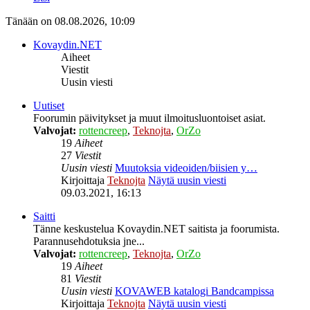
Tänään on 08.08.2026, 10:09
Kovaydin.NET
Aiheet
Viestit
Uusin viesti
Uutiset
Foorumin päivitykset ja muut ilmoitusluontoiset asiat.
Valvojat:
rottencreep
,
Teknojta
,
OrZo
19
Aiheet
27
Viestit
Uusin viesti
Muutoksia videoiden/biisien y…
Kirjoittaja
Teknojta
Näytä uusin viesti
09.03.2021, 16:13
Saitti
Tänne keskustelua Kovaydin.NET saitista ja foorumista.
Parannusehdotuksia jne...
Valvojat:
rottencreep
,
Teknojta
,
OrZo
19
Aiheet
81
Viestit
Uusin viesti
KOVAWEB katalogi Bandcampissa
Kirjoittaja
Teknojta
Näytä uusin viesti