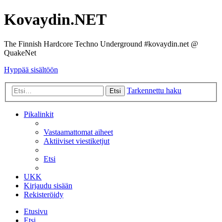
Kovaydin.NET
The Finnish Hardcore Techno Underground #kovaydin.net @
QuakeNet
Hyppää sisältöön
Tarkennettu haku
Etsi
Pikalinkit
Vastaamattomat aiheet
Aktiiviset viestiketjut
Etsi
UKK
Kirjaudu sisään
Rekisteröidy
Etusivu
Etsi