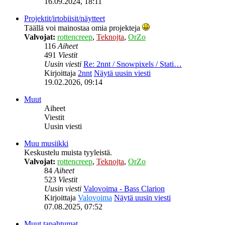
16.09.2024, 18:11
Projektit/irtobiisit/näytteet
Täällä voi mainostaa omia projekteja
Valvojat:
rottencreep
,
Teknojta
,
OrZo
116
Aiheet
491
Viestit
Uusin viesti
Re: 2nnt / Snowpixels / Stati…
Kirjoittaja
2nnt
Näytä uusin viesti
19.02.2026, 09:14
Muut
Aiheet
Viestit
Uusin viesti
Muu musiikki
Keskustelu muista tyyleistä.
Valvojat:
rottencreep
,
Teknojta
,
OrZo
84
Aiheet
523
Viestit
Uusin viesti
Valovoima - Bass Clarion
Kirjoittaja
Valovoima
Näytä uusin viesti
07.08.2025, 07:52
Muut tapahtumat