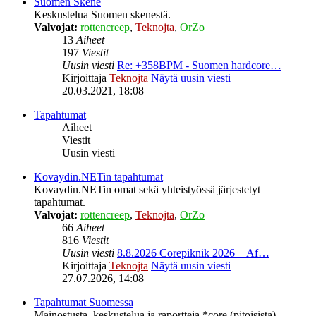
Suomen Skene
Keskustelua Suomen skenestä.
Valvojat:
rottencreep
,
Teknojta
,
OrZo
13
Aiheet
197
Viestit
Uusin viesti
Re: +358BPM - Suomen hardcore…
Kirjoittaja
Teknojta
Näytä uusin viesti
20.03.2021, 18:08
Tapahtumat
Aiheet
Viestit
Uusin viesti
Kovaydin.NETin tapahtumat
Kovaydin.NETin omat sekä yhteistyössä järjestetyt
tapahtumat.
Valvojat:
rottencreep
,
Teknojta
,
OrZo
66
Aiheet
816
Viestit
Uusin viesti
8.8.2026 Corepiknik 2026 + Af…
Kirjoittaja
Teknojta
Näytä uusin viesti
27.07.2026, 14:08
Tapahtumat Suomessa
Mainostusta, keskustelua ja raportteja *core (pitoisista)