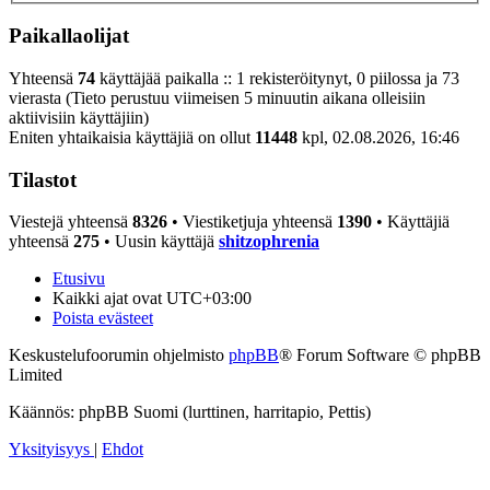
Paikallaolijat
Yhteensä
74
käyttäjää paikalla :: 1 rekisteröitynyt, 0 piilossa ja 73
vierasta (Tieto perustuu viimeisen 5 minuutin aikana olleisiin
aktiivisiin käyttäjiin)
Eniten yhtaikaisia käyttäjiä on ollut
11448
kpl, 02.08.2026, 16:46
Tilastot
Viestejä yhteensä
8326
• Viestiketjuja yhteensä
1390
• Käyttäjiä
yhteensä
275
• Uusin käyttäjä
shitzophrenia
Etusivu
Kaikki ajat ovat
UTC+03:00
Poista evästeet
Keskustelufoorumin ohjelmisto
phpBB
® Forum Software © phpBB
Limited
Käännös: phpBB Suomi (lurttinen, harritapio, Pettis)
Yksityisyys
|
Ehdot