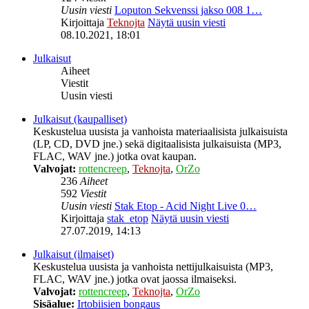
Uusin viesti
Loputon Sekvenssi jakso 008 1…
Kirjoittaja
Teknojta
Näytä uusin viesti
08.10.2021, 18:01
Julkaisut
Aiheet
Viestit
Uusin viesti
Julkaisut (kaupalliset)
Keskustelua uusista ja vanhoista materiaalisista julkaisuista
(LP, CD, DVD jne.) sekä digitaalisista julkaisuista (MP3,
FLAC, WAV jne.) jotka ovat kaupan.
Valvojat:
rottencreep
,
Teknojta
,
OrZo
236
Aiheet
592
Viestit
Uusin viesti
Stak Etop - Acid Night Live 0…
Kirjoittaja
stak_etop
Näytä uusin viesti
27.07.2019, 14:13
Julkaisut (ilmaiset)
Keskustelua uusista ja vanhoista nettijulkaisuista (MP3,
FLAC, WAV jne.) jotka ovat jaossa ilmaiseksi.
Valvojat:
rottencreep
,
Teknojta
,
OrZo
Sisäalue:
Irtobiisien bongaus