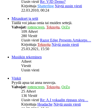
Uusin viesti
Re: VJD Demo?
Kirjoittaja
Shatterling
Näytä uusin viesti
22.03.2010, 00:24
Mixaukset ja setit
Täällä voi jakaa omia tai muiden settejä.
Valvojat:
rottencreep
,
Teknojta
,
OrZo
109
Aiheet
280
Viestit
Uusin viesti
Razor Edge Presents Artskorps…
Kirjoittaja
Teknojta
Näytä uusin viesti
25.03.2021, 15:50
Musiikin tekeminen
Aiheet
Viestit
Uusin viesti
Vinkit
Pyydä apua tai anna neuvoja.
Valvojat:
rottencreep
,
Teknojta
,
OrZo
25
Aiheet
136
Viestit
Uusin viesti
Re: A.I vokaalin rippaus sivu…
Kirjoittaja
Headache
Näytä uusin viesti