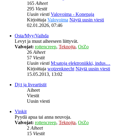
165
Aiheet
295
Viestit
Uusin viesti
Valovoima - Konepaja
Kirjoittaja
Valovoima
Näytä uusin viesti
02.01.2026, 07:46
Osta/Myy/Vaihda
Levyt ja muut aiheeseen liittyvät.
Valvojat:
rottencreep
,
Teknojta
,
OrZo
26
Aiheet
57
Viestit
Uusin viesti
M:satoja elektroniikki, indus…
Kirjoittaja
wotzenknecht
Näytä uusin viesti
15.05.2013, 13:02
Dj:t ja liveartistit
Aiheet
Viestit
Uusin viesti
Vinkit
Pyydä apua tai anna neuvoja.
Valvojat:
rottencreep
,
Teknojta
,
OrZo
2
Aiheet
15
Viestit