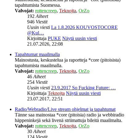
tapahtumista Suomessa.
Valvojat:
rottencreep
,
Teknojta
,
OrZo
192
Aiheet
946
Viestit
Uusin viesti
La 1.8.2026 KOUVOSTOCORE
@Kul…
Kirjoittaja
PUKE
Näytä uusin viesti
21.07.2026, 22:08
Tapahtumat maailmalla
Mainostusta, keskustelua ja raportteja *core (pitoisista)
tapahtumista maailmalla.
Valvojat:
rottencreep
,
Teknojta
,
OrZo
46
Aiheet
254
Viestit
Uusin viesti
23.9.2017 So Fucking Future: …
Kirjoittaja
Teknojta
Näytä uusin viesti
23.07.2017, 22:51
Radio/Webradio/Live stream ohjelmat ja tapahtumat
Tänne saa mainostaa *core (pitoisia) radio ja webbiradio
häppeninkejä sekä livenä striimattuja bileitä maailmalta.
Valvojat:
rottencreep
,
Teknojta
,
OrZo
30
Aiheet
124
Viestit