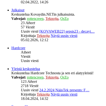
02.04.2022, 14:26
Julkaisut
Keskustelua Kovaydin.NETin julkaisuista.
Valvojat:
rottencreep
,
Teknojta
,
OrZo
23
Aiheet
57
Viestit
Uusin viesti
[KOVAWEB22] sepsis23 - decayi…
Kirjoittaja
Teknojta
Näytä uusin viesti
05.02.2026, 12:12
Hardcore
Aiheet
Viestit
Uusin viesti
Yleistä keskustelua
Keskustelua Hardcore Technosta ja sen eri alatyyleistä!
Valvojat:
rottencreep
,
Teknojta
,
OrZo
123
Aiheet
2718
Viestit
Uusin viesti
24.2.2024 NääsTek presents: F…
Kirjoittaja
Teknojta
Näytä uusin viesti
18.04.2024, 14:32