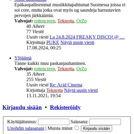
Epäkaupallisemmat musiikkitapahtumat Suomessa joissa ei
soi core, mutta jotka ovat myös ug saundeja harrastavien
pervojen järkkäämiä.
Valvojat:
rottencreep
,
Teknojta
,
OrZo
40
Aiheet
77
Viestit
Uusin viesti
La 24.8.2024 FREAKY DISCO! @ …
Kirjoittaja
PUKE
Näytä uusin viesti
17.08.2024, 00:25
Ylijäämä
Tänne kaikki muu paskanjauhaminen.
Valvojat:
rottencreep
,
Teknojta
,
OrZo
35
Aiheet
255
Viestit
Uusin viesti
Re: Acid Cinema
Kirjoittaja
Teknojta
Näytä uusin viesti
13.11.2021, 19:54
Kirjaudu sisään
•
Rekisteröidy
Käyttäjätunnus:
Salasana:
Unohdin salasanani
|
Muista minut