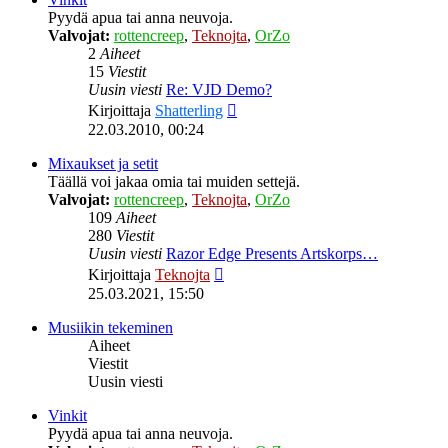
Pyydä apua tai anna neuvoja.
Valvojat:
rottencreep
,
Teknojta
,
OrZo
2
Aiheet
15
Viestit
Uusin viesti
Re: VJD Demo?
Näytä
Kirjoittaja
Shatterling
uusin
22.03.2010, 00:24
viesti
Mixaukset ja setit
Täällä voi jakaa omia tai muiden settejä.
Valvojat:
rottencreep
,
Teknojta
,
OrZo
109
Aiheet
280
Viestit
Uusin viesti
Razor Edge Presents Artskorps…
Näytä
Kirjoittaja
Teknojta
uusin
25.03.2021, 15:50
viesti
Musiikin tekeminen
Aiheet
Viestit
Uusin viesti
Vinkit
Pyydä apua tai anna neuvoja.