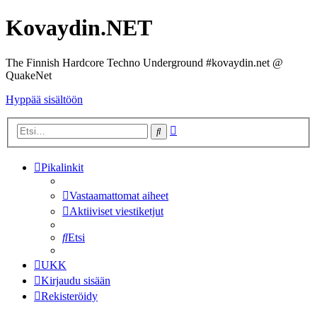
Kovaydin.NET
The Finnish Hardcore Techno Underground #kovaydin.net @
QuakeNet
Hyppää sisältöön
Tarkennettu
Etsi
haku
Pikalinkit
Vastaamattomat aiheet
Aktiiviset viestiketjut
Etsi
UKK
Kirjaudu sisään
Rekisteröidy