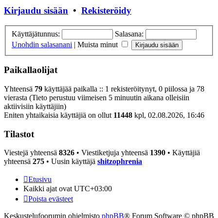
Kirjaudu sisään
•
Rekisteröidy
Käyttäjätunnus:
Salasana:
Unohdin salasanani
|
Muista minut
Paikallaolijat
Yhteensä
79
käyttäjää paikalla :: 1 rekisteröitynyt, 0 piilossa ja 78
vierasta (Tieto perustuu viimeisen 5 minuutin aikana olleisiin
aktiivisiin käyttäjiin)
Eniten yhtaikaisia käyttäjiä on ollut
11448
kpl, 02.08.2026, 16:46
Tilastot
Viestejä yhteensä
8326
• Viestiketjuja yhteensä
1390
• Käyttäjiä
yhteensä
275
• Uusin käyttäjä
shitzophrenia
Etusivu
Kaikki ajat ovat
UTC+03:00
Poista evästeet
Keskustelufoorumin ohjelmisto
phpBB
® Forum Software © phpBB