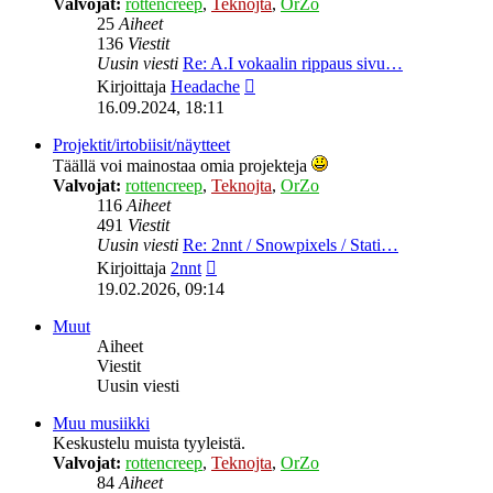
Valvojat:
rottencreep
,
Teknojta
,
OrZo
25
Aiheet
136
Viestit
Uusin viesti
Re: A.I vokaalin rippaus sivu…
Näytä
Kirjoittaja
Headache
uusin
16.09.2024, 18:11
viesti
Projektit/irtobiisit/näytteet
Täällä voi mainostaa omia projekteja
Valvojat:
rottencreep
,
Teknojta
,
OrZo
116
Aiheet
491
Viestit
Uusin viesti
Re: 2nnt / Snowpixels / Stati…
Näytä
Kirjoittaja
2nnt
uusin
19.02.2026, 09:14
viesti
Muut
Aiheet
Viestit
Uusin viesti
Muu musiikki
Keskustelu muista tyyleistä.
Valvojat:
rottencreep
,
Teknojta
,
OrZo
84
Aiheet