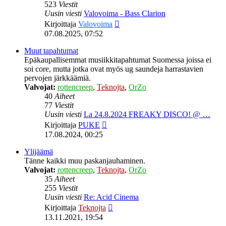
523
Viestit
Uusin viesti
Valovoima - Bass Clarion
Näytä
Kirjoittaja
Valovoima
uusin
07.08.2025, 07:52
viesti
Muut tapahtumat
Epäkaupallisemmat musiikkitapahtumat Suomessa joissa ei
soi core, mutta jotka ovat myös ug saundeja harrastavien
pervojen järkkäämiä.
Valvojat:
rottencreep
,
Teknojta
,
OrZo
40
Aiheet
77
Viestit
Uusin viesti
La 24.8.2024 FREAKY DISCO! @ …
Näytä
Kirjoittaja
PUKE
uusin
17.08.2024, 00:25
viesti
Ylijäämä
Tänne kaikki muu paskanjauhaminen.
Valvojat:
rottencreep
,
Teknojta
,
OrZo
35
Aiheet
255
Viestit
Uusin viesti
Re: Acid Cinema
Näytä
Kirjoittaja
Teknojta
uusin
13.11.2021, 19:54
viesti