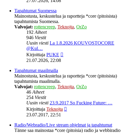
27.07.2026, 14:08
viesti
Tapahtumat Suomessa
Mainostusta, keskustelua ja raportteja *core (pitoisista)
tapahtumista Suomessa.
Valvojat:
rottencreep
,
Teknojta
,
OrZo
192
Aiheet
946
Viestit
Uusin viesti
La 1.8.2026 KOUVOSTOCORE
@Kul…
Näytä
Kirjoittaja
PUKE
uusin
21.07.2026, 22:08
viesti
Tapahtumat maailmalla
Mainostusta, keskustelua ja raportteja *core (pitoisista)
tapahtumista maailmalla.
Valvojat:
rottencreep
,
Teknojta
,
OrZo
46
Aiheet
254
Viestit
Uusin viesti
23.9.2017 So Fucking Future: …
Näytä
Kirjoittaja
Teknojta
uusin
23.07.2017, 22:51
viesti
Radio/Webradio/Live stream ohjelmat ja tapahtumat
Tänne saa mainostaa *core (pitoisia) radio ja webbiradio