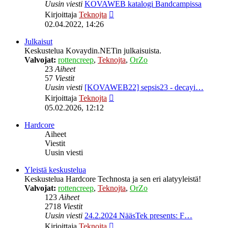
Uusin viesti
KOVAWEB katalogi Bandcampissa
Näytä
Kirjoittaja
Teknojta
uusin
02.04.2022, 14:26
viesti
Julkaisut
Keskustelua Kovaydin.NETin julkaisuista.
Valvojat:
rottencreep
,
Teknojta
,
OrZo
23
Aiheet
57
Viestit
Uusin viesti
[KOVAWEB22] sepsis23 - decayi…
Näytä
Kirjoittaja
Teknojta
uusin
05.02.2026, 12:12
viesti
Hardcore
Aiheet
Viestit
Uusin viesti
Yleistä keskustelua
Keskustelua Hardcore Technosta ja sen eri alatyyleistä!
Valvojat:
rottencreep
,
Teknojta
,
OrZo
123
Aiheet
2718
Viestit
Uusin viesti
24.2.2024 NääsTek presents: F…
Näytä
Kirjoittaja
Teknojta