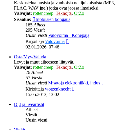
Keskustelua uusista ja vanhoista nettijulkaisuista (MP3,
FLAC, WAV jne.) jotka ovat jaossa ilmaiseksi.
Valvojat:
rottencreep
,
Teknojta
,
OrZo
Sisäalue:
Irtobiisien bongaus
165
Aiheet
295
Viestit
Uusin viesti
Valovoima - Konepaja
Näytä
Kirjoittaja
Valovoima
uusin
02.01.2026, 07:46
viesti
Osta/Myy/Vaihda
Levyt ja muut aiheeseen liittyvät.
Valvojat:
rottencreep
,
Teknojta
,
OrZo
26
Aiheet
57
Viestit
Uusin viesti
M:satoja elektroniikki, indus…
Näytä
Kirjoittaja
wotzenknecht
uusin
15.05.2013, 13:02
viesti
Dj:t ja liveartistit
Aiheet
Viestit
Uusin viesti
Vinkit