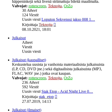
häppeninkejä sekä livenä striimattuja bileitä maailmalta.
Valvojat:
rottencreep
,
Teknojta
,
OrZo
30
Aiheet
124
Viestit
Uusin viesti
Loputon Sekvenssi jakso 008 1…
Näytä
Kirjoittaja
Teknojta
uusin
08.10.2021, 18:01
viesti
Julkaisut
Aiheet
Viestit
Uusin viesti
Julkaisut (kaupalliset)
Keskustelua uusista ja vanhoista materiaalisista julkaisuista
(LP, CD, DVD jne.) sekä digitaalisista julkaisuista (MP3,
FLAC, WAV jne.) jotka ovat kaupan.
Valvojat:
rottencreep
,
Teknojta
,
OrZo
236
Aiheet
592
Viestit
Uusin viesti
Stak Etop - Acid Night Live 0…
Näytä
Kirjoittaja
stak_etop
uusin
27.07.2019, 14:13
viesti
Julkaisut (ilmaiset)