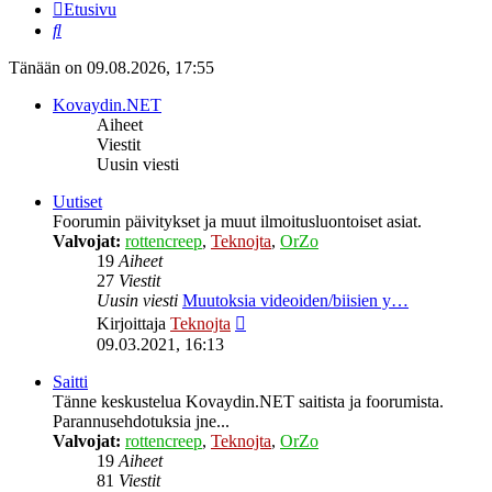
Etusivu
Etsi
Tänään on 09.08.2026, 17:55
Kovaydin.NET
Aiheet
Viestit
Uusin viesti
Uutiset
Foorumin päivitykset ja muut ilmoitusluontoiset asiat.
Valvojat:
rottencreep
,
Teknojta
,
OrZo
19
Aiheet
27
Viestit
Uusin viesti
Muutoksia videoiden/biisien y…
Näytä
Kirjoittaja
Teknojta
uusin
09.03.2021, 16:13
viesti
Saitti
Tänne keskustelua Kovaydin.NET saitista ja foorumista.
Parannusehdotuksia jne...
Valvojat:
rottencreep
,
Teknojta
,
OrZo
19
Aiheet
81
Viestit