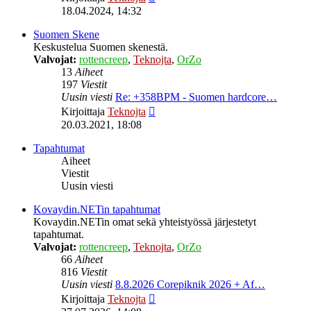
uusin
18.04.2024, 14:32
viesti
Suomen Skene
Keskustelua Suomen skenestä.
Valvojat:
rottencreep
,
Teknojta
,
OrZo
13
Aiheet
197
Viestit
Uusin viesti
Re: +358BPM - Suomen hardcore…
Näytä
Kirjoittaja
Teknojta
uusin
20.03.2021, 18:08
viesti
Tapahtumat
Aiheet
Viestit
Uusin viesti
Kovaydin.NETin tapahtumat
Kovaydin.NETin omat sekä yhteistyössä järjestetyt
tapahtumat.
Valvojat:
rottencreep
,
Teknojta
,
OrZo
66
Aiheet
816
Viestit
Uusin viesti
8.8.2026 Corepiknik 2026 + Af…
Näytä
Kirjoittaja
Teknojta
uusin