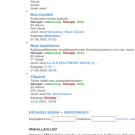
t
Aiheet
u
i
Viestit
u
Uusin viesti
s
i
Muu musiikki
n
Keskustelu muista tyyleistä.
v
Valvojat:
rottencreep
,
Teknojta
,
OrZo
i
84
Aiheet
e
523
Viestit
s
Uusin viesti
Valovoima - Bass Clarion
t
N
Kirjoittaja
Valovoima
i
ä
07.08.2025, 07:52
y
t
Muut tapahtumat
ä
Epäkaupallisemmat musiikkitapahtumat Suomessa joissa ei soi core, mutta 
u
Valvojat:
rottencreep
,
Teknojta
,
OrZo
u
40
Aiheet
s
77
Viestit
i
Uusin viesti
La 24.8.2024 FREAKY DISCO! @ …
n
N
Kirjoittaja
PUKE
v
ä
17.08.2024, 00:25
i
y
e
t
Ylijäämä
s
ä
Tänne kaikki muu paskanjauhaminen.
t
u
Valvojat:
rottencreep
,
Teknojta
,
OrZo
i
u
35
Aiheet
s
255
Viestit
i
Uusin viesti
Re: Acid Cinema
n
N
Kirjoittaja
Teknojta
v
ä
13.11.2021, 19:54
i
y
e
t
s
ä
KIRJAUDU SISÄÄN
t
•
REKISTERÖIDY
u
i
u
Käyttäjätunnus:
Salasana:
Unohdin sal
s
i
n
PAIKALLAOLIJAT
v
i