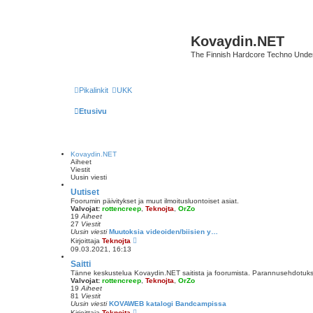
Kovaydin.NET
The Finnish Hardcore Techno Unde
Pikalinkit
UKK
Etusivu
Kovaydin.NET
Aiheet
Viestit
Uusin viesti
Uutiset
Foorumin päivitykset ja muut ilmoitusluontoiset asiat.
Valvojat:
rottencreep
,
Teknojta
,
OrZo
19
Aiheet
27
Viestit
Uusin viesti
Muutoksia videoiden/biisien y…
N
Kirjoittaja
Teknojta
ä
09.03.2021, 16:13
y
t
Saitti
ä
Tänne keskustelua Kovaydin.NET saitista ja foorumista. Parannusehdotuksi
u
Valvojat:
rottencreep
,
Teknojta
,
OrZo
u
19
Aiheet
s
81
Viestit
i
Uusin viesti
KOVAWEB katalogi Bandcampissa
n
N
Kirjoittaja
Teknojta