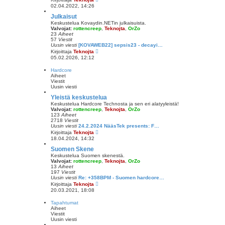
v
ä
02.04.2022, 14:26
i
y
e
t
Julkaisut
s
ä
Keskustelua Kovaydin.NETin julkaisuista.
t
u
Valvojat:
rottencreep
,
Teknojta
,
OrZo
i
u
23
Aiheet
s
57
Viestit
i
Uusin viesti
[KOVAWEB22] sepsis23 - decayi…
n
N
Kirjoittaja
Teknojta
v
ä
05.02.2026, 12:12
i
y
e
t
Hardcore
s
ä
Aiheet
t
u
Viestit
i
u
Uusin viesti
s
i
Yleistä keskustelua
n
Keskustelua Hardcore Technosta ja sen eri alatyyleistä!
v
Valvojat:
rottencreep
,
Teknojta
,
OrZo
i
123
Aiheet
e
2718
Viestit
s
Uusin viesti
24.2.2024 NääsTek presents: F…
t
N
Kirjoittaja
Teknojta
i
ä
18.04.2024, 14:32
y
t
Suomen Skene
ä
Keskustelua Suomen skenestä.
u
Valvojat:
rottencreep
,
Teknojta
,
OrZo
u
13
Aiheet
s
197
Viestit
i
Uusin viesti
Re: +358BPM - Suomen hardcore…
n
N
Kirjoittaja
Teknojta
v
ä
20.03.2021, 18:08
i
y
e
t
Tapahtumat
s
ä
Aiheet
t
u
Viestit
i
u
Uusin viesti
s