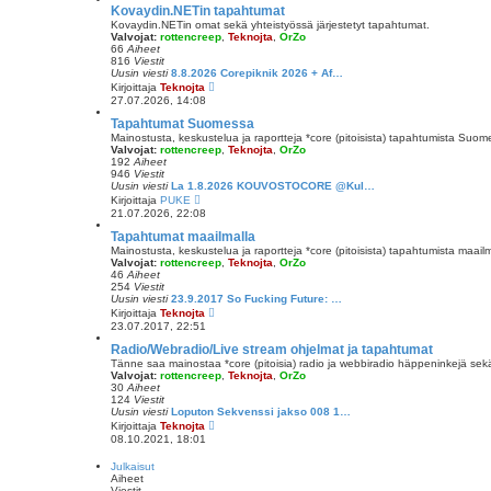
i
Kovaydin.NETin tapahtumat
n
Kovaydin.NETin omat sekä yhteistyössä järjestetyt tapahtumat.
v
Valvojat:
rottencreep
,
Teknojta
,
OrZo
i
66
Aiheet
e
816
Viestit
s
Uusin viesti
8.8.2026 Corepiknik 2026 + Af…
t
N
Kirjoittaja
Teknojta
i
ä
27.07.2026, 14:08
y
t
Tapahtumat Suomessa
ä
Mainostusta, keskustelua ja raportteja *core (pitoisista) tapahtumista Suom
u
Valvojat:
rottencreep
,
Teknojta
,
OrZo
u
192
Aiheet
s
946
Viestit
i
Uusin viesti
La 1.8.2026 KOUVOSTOCORE @Kul…
n
N
Kirjoittaja
PUKE
v
ä
21.07.2026, 22:08
i
y
e
t
Tapahtumat maailmalla
s
ä
Mainostusta, keskustelua ja raportteja *core (pitoisista) tapahtumista maailm
t
u
Valvojat:
rottencreep
,
Teknojta
,
OrZo
i
u
46
Aiheet
s
254
Viestit
i
Uusin viesti
23.9.2017 So Fucking Future: …
n
N
Kirjoittaja
Teknojta
v
ä
23.07.2017, 22:51
i
y
e
t
Radio/Webradio/Live stream ohjelmat ja tapahtumat
s
ä
Tänne saa mainostaa *core (pitoisia) radio ja webbiradio häppeninkejä sekä l
t
u
Valvojat:
rottencreep
,
Teknojta
,
OrZo
i
u
30
Aiheet
s
124
Viestit
i
Uusin viesti
Loputon Sekvenssi jakso 008 1…
n
N
Kirjoittaja
Teknojta
v
ä
08.10.2021, 18:01
i
y
e
t
Julkaisut
s
ä
Aiheet
t
u
Viestit
i