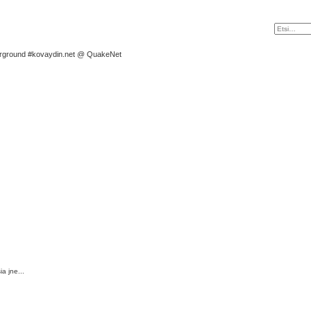
rground #kovaydin.net @ QuakeNet
a jne...