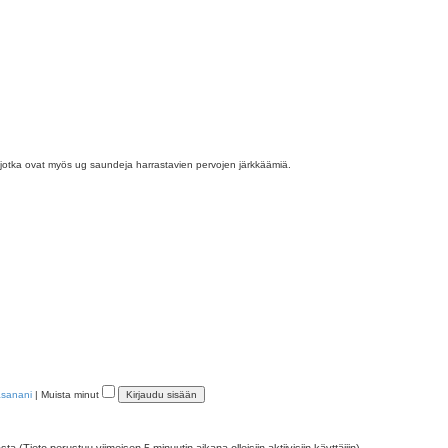
jotka ovat myös ug saundeja harrastavien pervojen järkkäämiä.
asanani
|
Muista minut