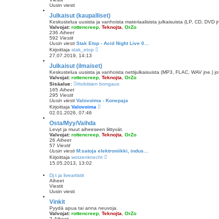
u
Uusin viesti
s
i
Julkaisut (kaupalliset)
n
Keskustelua uusista ja vanhoista materiaalisista julkaisuista (LP, CD, DVD j
v
Valvojat:
rottencreep
,
Teknojta
,
OrZo
i
236
Aiheet
e
592
Viestit
s
Uusin viesti
Stak Etop - Acid Night Live 0…
t
N
Kirjoittaja
stak_etop
i
ä
27.07.2019, 14:13
y
t
Julkaisut (ilmaiset)
ä
Keskustelua uusista ja vanhoista nettijulkaisuista (MP3, FLAC, WAV jne.) jot
u
Valvojat:
rottencreep
,
Teknojta
,
OrZo
u
Sisäalue:
Irtobiisien bongaus
s
165
Aiheet
i
295
Viestit
n
Uusin viesti
Valovoima - Konepaja
v
N
Kirjoittaja
Valovoima
i
ä
02.01.2026, 07:46
e
y
s
t
Osta/Myy/Vaihda
t
ä
i
Levyt ja muut aiheeseen liittyvät.
u
Valvojat:
rottencreep
,
Teknojta
,
OrZo
u
26
Aiheet
s
57
Viestit
i
Uusin viesti
M:satoja elektroniikki, indus…
n
N
Kirjoittaja
wotzenknecht
v
ä
15.05.2013, 13:02
i
y
e
t
Dj:t ja liveartistit
s
ä
Aiheet
t
u
Viestit
i
u
Uusin viesti
s
i
Vinkit
n
Pyydä apua tai anna neuvoja.
v
Valvojat:
rottencreep
,
Teknojta
,
OrZo
i
2
Aiheet