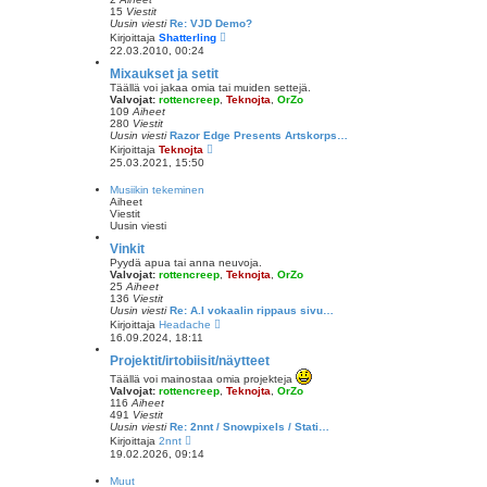
e
15
Viestit
s
Uusin viesti
Re: VJD Demo?
t
N
Kirjoittaja
Shatterling
i
ä
22.03.2010, 00:24
y
t
Mixaukset ja setit
ä
Täällä voi jakaa omia tai muiden settejä.
u
Valvojat:
rottencreep
,
Teknojta
,
OrZo
u
109
Aiheet
s
280
Viestit
i
Uusin viesti
Razor Edge Presents Artskorps…
n
N
Kirjoittaja
Teknojta
v
ä
25.03.2021, 15:50
i
y
e
t
Musiikin tekeminen
s
ä
Aiheet
t
u
Viestit
i
u
Uusin viesti
s
i
Vinkit
n
Pyydä apua tai anna neuvoja.
v
Valvojat:
rottencreep
,
Teknojta
,
OrZo
i
25
Aiheet
e
136
Viestit
s
Uusin viesti
Re: A.I vokaalin rippaus sivu…
t
N
Kirjoittaja
Headache
i
ä
16.09.2024, 18:11
y
t
Projektit/irtobiisit/näytteet
ä
Täällä voi mainostaa omia projekteja
u
Valvojat:
rottencreep
,
Teknojta
,
OrZo
u
116
Aiheet
s
491
Viestit
i
Uusin viesti
Re: 2nnt / Snowpixels / Stati…
n
N
Kirjoittaja
2nnt
v
ä
i
19.02.2026, 09:14
y
e
t
s
Muut
ä