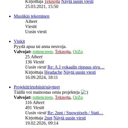
Kirjoittaja
Teknojta
Näytä uusin viesti
25.03.2021, 15:50
Musiikin tekeminen
Aiheet
Viestit
Uusin viesti
Vinkit
Pyydä apua tai anna neuvoja.
Valvojat:
rottencreep
,
Teknojta
,
OrZo
25
Aiheet
136
Viestit
Uusin viesti
Re: A.I vokaalin rippaus sivu…
Kirjoittaja
Headache
Näytä uusin viesti
16.09.2024, 18:11
Projektit/irtobiisit/näytteet
Täällä voi mainostaa omia projekteja
Valvojat:
rottencreep
,
Teknojta
,
OrZo
116
Aiheet
491
Viestit
Uusin viesti
Re: 2nnt / Snowpixels / Stati…
Kirjoittaja
2nnt
Näytä uusin viesti
19.02.2026, 09:14