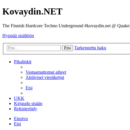
Kovaydin.NET
The Finnish Hardcore Techno Underground #kovaydin.net @ Quake
Hyppää sisältöön
Tarkennettu haku
Etsi
Pikalinkit
Vastaamattomat aiheet
Aktiiviset viestiketjut
Etsi
UKK
Kirjaudu sisään
Rekisteröidy
Etusivu
Etsi