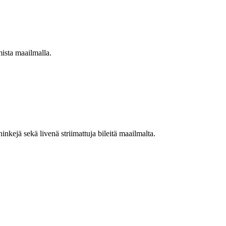
mista maailmalla.
nkejä sekä livenä striimattuja bileitä maailmalta.