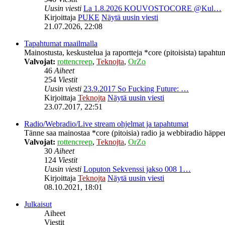
Uusin viesti
La 1.8.2026 KOUVOSTOCORE @Kul…
Kirjoittaja
PUKE
Näytä uusin viesti
21.07.2026, 22:08
Tapahtumat maailmalla
Mainostusta, keskustelua ja raportteja *core (pitoisista) tapahtu
Valvojat:
rottencreep
,
Teknojta
,
OrZo
46
Aiheet
254
Viestit
Uusin viesti
23.9.2017 So Fucking Future: …
Kirjoittaja
Teknojta
Näytä uusin viesti
23.07.2017, 22:51
Radio/Webradio/Live stream ohjelmat ja tapahtumat
Tänne saa mainostaa *core (pitoisia) radio ja webbiradio häppeni
Valvojat:
rottencreep
,
Teknojta
,
OrZo
30
Aiheet
124
Viestit
Uusin viesti
Loputon Sekvenssi jakso 008 1…
Kirjoittaja
Teknojta
Näytä uusin viesti
08.10.2021, 18:01
Julkaisut
Aiheet
Viestit