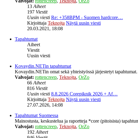
Valvojat:
rottencreep
,
Teknojta
,
OrZo
13
Aiheet
197
Viestit
Uusin viesti
Re: +358BPM - Suomen hardcore…
Kirjoittaja
Teknojta
Näytä uusin viesti
20.03.2021, 18:08
Tapahtumat
Aiheet
Viestit
Uusin viesti
Kovaydin.NETin tapahtumat
Kovaydin.NETin omat sekä yhteistyössä järjestetyt tapahtumat.
Valvojat:
rottencreep
,
Teknojta
,
OrZo
66
Aiheet
816
Viestit
Uusin viesti
8.8.2026 Corepiknik 2026 + Af…
Kirjoittaja
Teknojta
Näytä uusin viesti
27.07.2026, 14:08
Tapahtumat Suomessa
Mainostusta, keskustelua ja raportteja *core (pitoisista) tapaht
Valvojat:
rottencreep
,
Teknojta
,
OrZo
192
Aiheet
946
Viestit