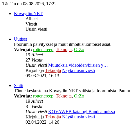
Tänään on 08.08.2026, 17:22
Kovaydin.NET
Aiheet
Viestit
Uusin viesti
Uutiset
Foorumin päivitykset ja muut ilmoitusluontoiset asiat.
Valvojat:
rottencreep
,
Teknojta
,
OrZo
19
Aiheet
27
Viestit
Uusin viesti
Muutoksia videoiden/biisien y…
Kirjoittaja
Teknojta
Näytä uusin viesti
09.03.2021, 16:13
Saitti
Tänne keskustelua Kovaydin.NET saitista ja foorumista. Parann
Valvojat:
rottencreep
,
Teknojta
,
OrZo
19
Aiheet
81
Viestit
Uusin viesti
KOVAWEB katalogi Bandcampissa
Kirjoittaja
Teknojta
Näytä uusin viesti
02.04.2022, 14:26