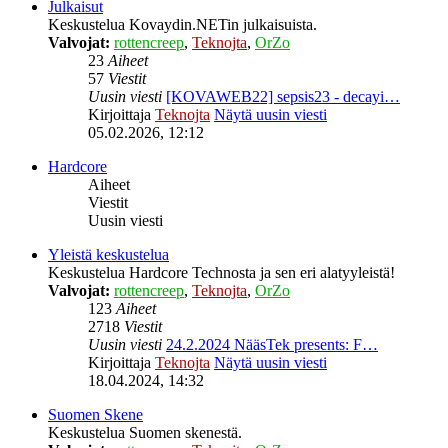
Julkaisut
Keskustelua Kovaydin.NETin julkaisuista.
Valvojat:
rottencreep
,
Teknojta
,
OrZo
23
Aiheet
57
Viestit
Uusin viesti
[KOVAWEB22] sepsis23 - decayi…
Kirjoittaja
Teknojta
Näytä uusin viesti
05.02.2026, 12:12
Hardcore
Aiheet
Viestit
Uusin viesti
Yleistä keskustelua
Keskustelua Hardcore Technosta ja sen eri alatyyleistä!
Valvojat:
rottencreep
,
Teknojta
,
OrZo
123
Aiheet
2718
Viestit
Uusin viesti
24.2.2024 NääsTek presents: F…
Kirjoittaja
Teknojta
Näytä uusin viesti
18.04.2024, 14:32
Suomen Skene
Keskustelua Suomen skenestä.