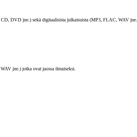
LP, CD, DVD jne.) sekä digitaalisista julkaisuista (MP3, FLAC, WAV jne.
WAV jne.) jotka ovat jaossa ilmaiseksi.