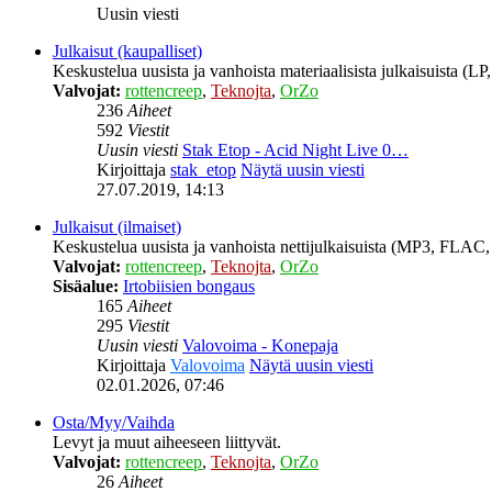
Uusin viesti
Julkaisut (kaupalliset)
Keskustelua uusista ja vanhoista materiaalisista julkaisuista (
Valvojat:
rottencreep
,
Teknojta
,
OrZo
236
Aiheet
592
Viestit
Uusin viesti
Stak Etop - Acid Night Live 0…
Kirjoittaja
stak_etop
Näytä uusin viesti
27.07.2019, 14:13
Julkaisut (ilmaiset)
Keskustelua uusista ja vanhoista nettijulkaisuista (MP3, FLAC, 
Valvojat:
rottencreep
,
Teknojta
,
OrZo
Sisäalue:
Irtobiisien bongaus
165
Aiheet
295
Viestit
Uusin viesti
Valovoima - Konepaja
Kirjoittaja
Valovoima
Näytä uusin viesti
02.01.2026, 07:46
Osta/Myy/Vaihda
Levyt ja muut aiheeseen liittyvät.
Valvojat:
rottencreep
,
Teknojta
,
OrZo
26
Aiheet