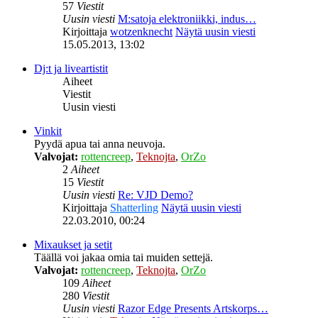
57
Viestit
Uusin viesti
M:satoja elektroniikki, indus…
Kirjoittaja
wotzenknecht
Näytä uusin viesti
15.05.2013, 13:02
Dj:t ja liveartistit
Aiheet
Viestit
Uusin viesti
Vinkit
Pyydä apua tai anna neuvoja.
Valvojat:
rottencreep
,
Teknojta
,
OrZo
2
Aiheet
15
Viestit
Uusin viesti
Re: VJD Demo?
Kirjoittaja
Shatterling
Näytä uusin viesti
22.03.2010, 00:24
Mixaukset ja setit
Täällä voi jakaa omia tai muiden settejä.
Valvojat:
rottencreep
,
Teknojta
,
OrZo
109
Aiheet
280
Viestit
Uusin viesti
Razor Edge Presents Artskorps…