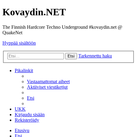
Kovaydin.NET
The Finnish Hardcore Techno Underground #kovaydin.net @
QuakeNet
Hyppää sisältöön
Tarkennettu haku
Etsi
Pikalinkit
Vastaamattomat aiheet
Aktiiviset viestiketjut
Etsi
UKK
Kirjaudu sisään
Rekisteröidy
Etusivu
Etsi