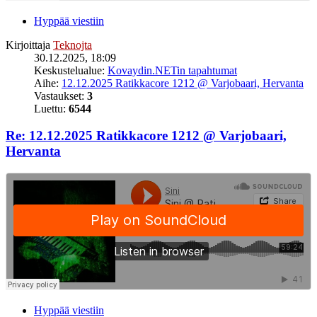
Hyppää viestiin
Kirjoittaja
Teknojta
30.12.2025, 18:09
Keskustelualue:
Kovaydin.NETin tapahtumat
Aihe:
12.12.2025 Ratikkacore 1212 @ Varjobaari, Hervanta
Vastaukset:
3
Luettu:
6544
Re: 12.12.2025 Ratikkacore 1212 @ Varjobaari,
Hervanta
Hyppää viestiin