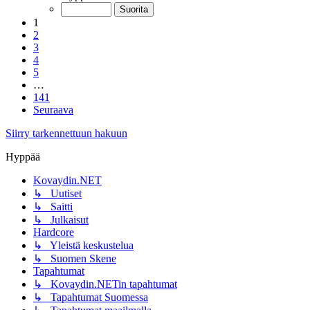
1
2
3
4
5
…
141
Seuraava
Siirry tarkennettuun hakuun
Hyppää
Kovaydin.NET
↳ Uutiset
↳ Saitti
↳ Julkaisut
Hardcore
↳ Yleistä keskustelua
↳ Suomen Skene
Tapahtumat
↳ Kovaydin.NETin tapahtumat
↳ Tapahtumat Suomessa