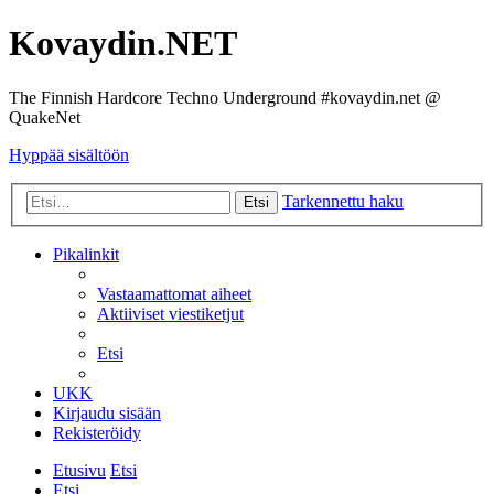
Kovaydin.NET
The Finnish Hardcore Techno Underground #kovaydin.net @
QuakeNet
Hyppää sisältöön
Tarkennettu haku
Etsi
Pikalinkit
Vastaamattomat aiheet
Aktiiviset viestiketjut
Etsi
UKK
Kirjaudu sisään
Rekisteröidy
Etusivu
Etsi
Etsi