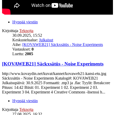
Hyppää viestiin
Kirjoittaja
Teknojta
30.09.2025, 15:52
Keskustelualue:
Julkaisut
Aihe:
[KOVAWEB21] Säckxsätüs - Noise Experiments
Vastaukset:
0
Luettu:
2005
[KOVAWEB21] Säckxsätüs - Noise Experiments
http://www.kovaydin.net/kuvat/kannet/kovaweb21-kansi-etu.jpg
Säckxsätüs - Noise Experiments Katalogi#: KOVAWEB21
Julkaisupäivä: 30.9.2025 Formaatti: .mp3 ja .flac Tyylit: Breakcore
Pituus: 14:42 Biisit: 01. Experiment 1 02. Experiment 2 03.
Experiment 3 04. Experiment 4 Creative Commons -lisenssi h...
Hyppää viestiin
Kirjoittaja
Teknojta
27.08.2025, 16:32