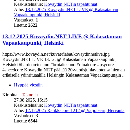
Keskustelualue:
Kovaydin.NETin tapahtumat
Aihe:
13.12.2025 Kovaydin.NET LIVE @ Kalasataman
Vapaakaupunki, Helsinki
Vastaukset:
1
Luettu:
2622
13.12.2025 Kovaydin.NET LIVE @ Kalasataman
Vapaakaupunki, Helsinki
https://www.kovaydin.net/kuvat/flabat/kovaydinnetlive.jpg
Kovaydin.NET LIVE 13.12. @ Kalasataman Vapaakaupunki,
Helsinki #hardcoretechno #brutaltechno #ritualcore #psycore
#speedcore Kovaydin.NET päättää 20-vuotisjuhlavuotensa hieman
erilaisella ydinrituaalilla Helsingin Kalasataman Vapaakaupungin ...
Hyppää viestiin
Kirjoittaja
Teknojta
27.08.2025, 16:15
Keskustelualue:
Kovaydin.NETin tapahtumat
Aihe:
12.12.2025 Ratikkacore 1212 @ Varjobaari, Hervanta
Vastaukset:
3
Luettu:
6544