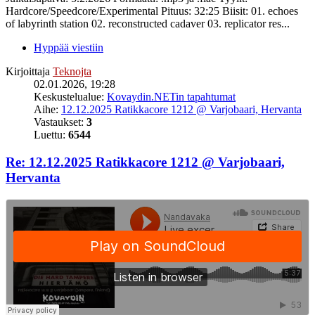
Hardcore/Speedcore/Experimental Pituus: 32:25 Biisit: 01. echoes
of labyrinth station 02. reconstructed cadaver 03. replicator res...
Hyppää viestiin
Kirjoittaja
Teknojta
02.01.2026, 19:28
Keskustelualue:
Kovaydin.NETin tapahtumat
Aihe:
12.12.2025 Ratikkacore 1212 @ Varjobaari, Hervanta
Vastaukset:
3
Luettu:
6544
Re: 12.12.2025 Ratikkacore 1212 @ Varjobaari,
Hervanta