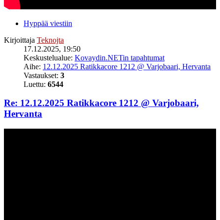
Hyppää viestiin
Kirjoittaja
Teknojta
17.12.2025, 19:50
Keskustelualue:
Kovaydin.NETin tapahtumat
Aihe:
12.12.2025 Ratikkacore 1212 @ Varjobaari, Hervanta
Vastaukset:
3
Luettu:
6544
Re: 12.12.2025 Ratikkacore 1212 @ Varjobaari,
Hervanta