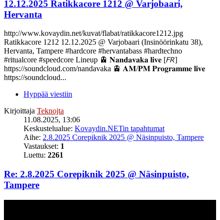
12.12.2025 Ratikkacore 1212 @ Varjobaari,
Hervanta
http://www.kovaydin.net/kuvat/flabat/ratikkacore1212.jpg
Ratikkacore 1212 12.12.2025 @ Varjobaari (Insinöörinkatu 38),
Hervanta, Tampere #hardcore #hervantabass #hardtechno
#ritualcore #speedcore Lineup 🚊 𝐍𝐚𝐧𝐝𝐚𝐯𝐚𝐤𝐚 𝐥𝐢𝐯𝐞 [𝘍𝘙]
https://soundcloud.com/nandavaka 🚊 𝐀𝐌/𝐏𝐌 𝐏𝐫𝐨𝐠𝐫𝐚𝐦𝐦𝐞 𝐥𝐢𝐯𝐞
https://soundcloud...
Hyppää viestiin
Kirjoittaja
Teknojta
11.08.2025, 13:06
Keskustelualue:
Kovaydin.NETin tapahtumat
Aihe:
2.8.2025 Corepiknik 2025 @ Näsinpuisto, Tampere
Vastaukset:
1
Luettu:
2261
Re: 2.8.2025 Corepiknik 2025 @ Näsinpuisto,
Tampere