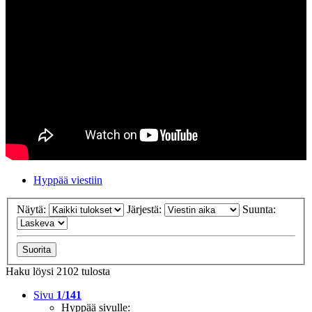
Hyppää viestiin
Näytä:
Järjestä:
Suunta:
Haku löysi 2102 tulosta
Sivu
1
/
141
Hyppää sivulle: