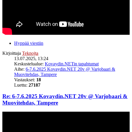
Hyppää viestiin
Kirjoittaja
Teknojta
13.07.2025, 13:24
Keskustelualue:
Kovaydin.NETin tapahtumat
Aihe:
6-7.6.2025 Kovaydin.NET 20v @ Varjobaari &
Muovitehdas, Tampere
Vastaukset:
18
Luettu:
27187
Re: 6-7.6.2025 Kovaydin.NET 20v @ Varjobaari &
Muovitehdas, Tampere