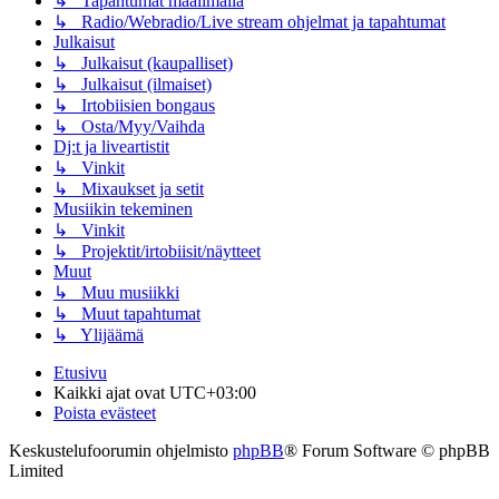
↳ Tapahtumat maailmalla
↳ Radio/Webradio/Live stream ohjelmat ja tapahtumat
Julkaisut
↳ Julkaisut (kaupalliset)
↳ Julkaisut (ilmaiset)
↳ Irtobiisien bongaus
↳ Osta/Myy/Vaihda
Dj:t ja liveartistit
↳ Vinkit
↳ Mixaukset ja setit
Musiikin tekeminen
↳ Vinkit
↳ Projektit/irtobiisit/näytteet
Muut
↳ Muu musiikki
↳ Muut tapahtumat
↳ Ylijäämä
Etusivu
Kaikki ajat ovat
UTC+03:00
Poista evästeet
Keskustelufoorumin ohjelmisto
phpBB
® Forum Software © phpBB
Limited