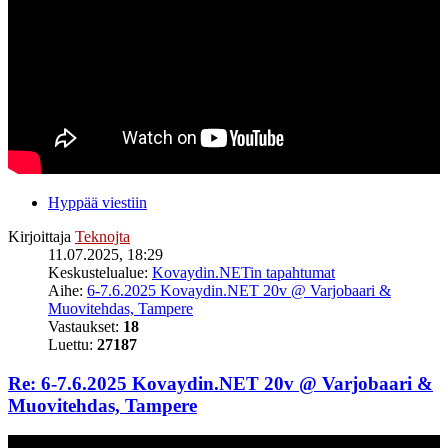
Hyppää viestiin
Kirjoittaja
Teknojta
11.07.2025, 18:29
Keskustelualue:
Kovaydin.NETin tapahtumat
Aihe:
6-7.6.2025 Kovaydin.NET 20v @ Varjobaari &
Muovitehdas, Tampere
Vastaukset:
18
Luettu:
27187
Re: 6-7.6.2025 Kovaydin.NET 20v @ Varjobaari &
Muovitehdas, Tampere