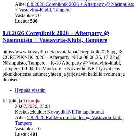
Aihe:
8.8.2026 Corepiknik 2026 + Afterparty @ Näsinpuisto
+ Vastavirta-Klubi, Tampere
Vastaukset:
0
Luettu:
536
8.8.2026 Corepiknik 2026 + Afterparty @
Näsinpuisto + Vastavirta-Klubi, Tampere
https://www.kovaydin.net/kuvat/flabat/corepiknik2026.jpg 🌞
COREPIKNIK 2026 + Afterparty 🌞 La 08.08.26, 17-22 @
Näsinpuisto, Tampere + K-18 Afterparty @ Vastavirta-klubi,
Tampere, 00-04, 0€ Mindcore ja Kovaydin.NET lyövät taas
piknikkoriensa antimet yhteen ja järjestävät kaikille avoimen ja
ilmaisen...
Hyppää viestiin
Kirjoittaja
Teknojta
20.07.2026, 23:01
Keskustelualue:
Kovaydin.NETin tapahtumat
Aihe:
5.8.2026 Ratikkacore Gaiden @ Vastavirta-klubi,
Tampere
Vastaukset:
0
Luettu:
401