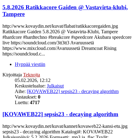
5.8.2026 Ratikkacore Gaiden @ Vastavirta-klubi,
Tampere
http://www.kovaydin.net/kuvat/flabat/ratikkacoregaiden.jpg
Ratikkacore Gaiden 5.8.2026 @ Vastavirta-Klubi, Tampere
#hardcore #hardtechno #breakcore #speedcore Akubara speedcore
live https://soundcloud.com/3tt3tt3 Avaruussetä
https://www.mixcloud.com/Avaruussetä Dreamcoat Rising
https://soundcloud.c...
Hyppää viestiin
Kirjoittaja
Teknojta
05.02.2026, 12:12
Keskustelualue:
Julkaisut
Aihe:
[KOVAWEB22] sepsis23 - decaying algorithm
Vastaukset:
0
Luettu:
4717
[KOVAWEB22] sepsis23 - decaying algorithm
http://www.kovaydin.net/kuvat/kannet/kovaweb22-kansi-etu.jpg
sepsis23 - decaying algorithm Katalogi#: KOVAWEB22
Julkaisupäivä: 5.2.2026 Formaatti: .mp3 ja .flac Tyylit: