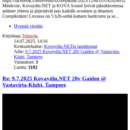
https://facebook.com/events/s/corepiknik-2025/1294555142028032
Mindcore, Kovaydin.NET ja KOVA Sound lyövät piknikkoriensa
antimet yhteen ja järjestävät taas kaikille avoimen ja ilmaisen
Corepiknikin! Luvassa on 5 b2b-settiä kattaen hardcoren ja se...
Hyppää viestiin
Kirjoittaja
Teknojta
14.07.2025, 14:16
Keskustelualue:
Kovaydin.NETin tapahtumat
Aihe:
9.7.2025 Kovaydin.NET 20v Gaiden @ Vastavirta-
Klubi, Tampere
Vastaukset:
3
Luettu:
3102
Re: 9.7.2025 Kovaydin.NET 20v Gaiden @
Vastavirta-Klubi, Tampere