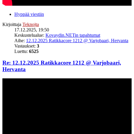
Hyppää viestiin
Kirjoittaja
Teknojta
17.12.2025, 19:50
Keskustelualue:
Kovaydin.NETin tapahtumat
Aihe:
12.12.2025 Ratikkacore 1212 @ Varjobaari, Hervanta
Vastaukset:
3
Luettu:
6525
Re: 12.12.2025 Ratikkacore 1212 @ Varjobaari,
Hervanta