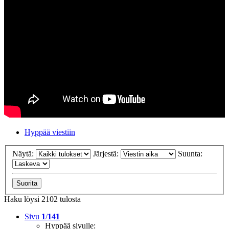
Hyppää viestiin
Näytä:
Järjestä:
Suunta:
Haku löysi 2102 tulosta
Sivu
1
/
141
Hyppää sivulle: