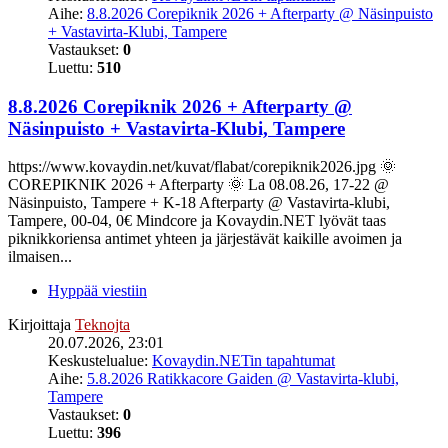
Aihe:
8.8.2026 Corepiknik 2026 + Afterparty @ Näsinpuisto
+ Vastavirta-Klubi, Tampere
Vastaukset:
0
Luettu:
510
8.8.2026 Corepiknik 2026 + Afterparty @
Näsinpuisto + Vastavirta-Klubi, Tampere
https://www.kovaydin.net/kuvat/flabat/corepiknik2026.jpg 🌞
COREPIKNIK 2026 + Afterparty 🌞 La 08.08.26, 17-22 @
Näsinpuisto, Tampere + K-18 Afterparty @ Vastavirta-klubi,
Tampere, 00-04, 0€ Mindcore ja Kovaydin.NET lyövät taas
piknikkoriensa antimet yhteen ja järjestävät kaikille avoimen ja
ilmaisen...
Hyppää viestiin
Kirjoittaja
Teknojta
20.07.2026, 23:01
Keskustelualue:
Kovaydin.NETin tapahtumat
Aihe:
5.8.2026 Ratikkacore Gaiden @ Vastavirta-klubi,
Tampere
Vastaukset:
0
Luettu:
396