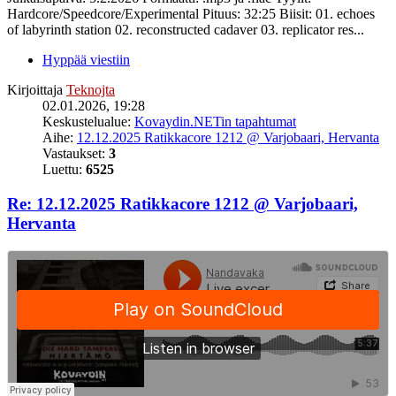
Hardcore/Speedcore/Experimental Pituus: 32:25 Biisit: 01. echoes
of labyrinth station 02. reconstructed cadaver 03. replicator res...
Hyppää viestiin
Kirjoittaja
Teknojta
02.01.2026, 19:28
Keskustelualue:
Kovaydin.NETin tapahtumat
Aihe:
12.12.2025 Ratikkacore 1212 @ Varjobaari, Hervanta
Vastaukset:
3
Luettu:
6525
Re: 12.12.2025 Ratikkacore 1212 @ Varjobaari,
Hervanta