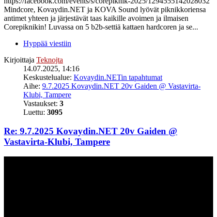
https://facebook.com/events/s/corepiknik-2025/1294555142028032
Mindcore, Kovaydin.NET ja KOVA Sound lyövät piknikkoriensa
antimet yhteen ja järjestävät taas kaikille avoimen ja ilmaisen
Corepiknikin! Luvassa on 5 b2b-settiä kattaen hardcoren ja se...
Hyppää viestiin
Kirjoittaja
Teknojta
14.07.2025, 14:16
Keskustelualue:
Kovaydin.NETin tapahtumat
Aihe:
9.7.2025 Kovaydin.NET 20v Gaiden @ Vastavirta-
Klubi, Tampere
Vastaukset:
3
Luettu:
3095
Re: 9.7.2025 Kovaydin.NET 20v Gaiden @
Vastavirta-Klubi, Tampere