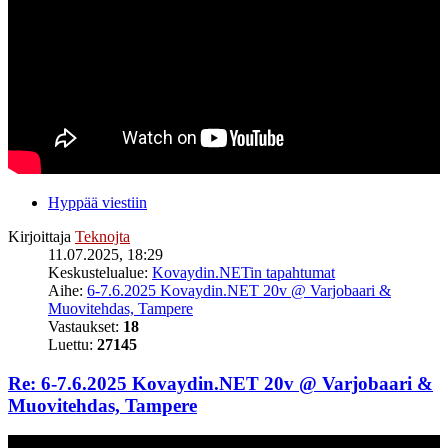
Hyppää viestiin
Kirjoittaja
Teknojta
11.07.2025, 18:29
Keskustelualue:
Kovaydin.NETin tapahtumat
Aihe:
6-7.6.2025 Kovaydin.NET 20v @ Varjobaari &
Muovitehdas, Tampere
Vastaukset:
18
Luettu:
27145
Re: 6-7.6.2025 Kovaydin.NET 20v @ Varjobaari &
Muovitehdas, Tampere