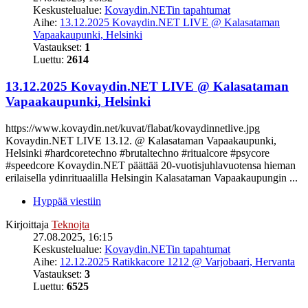
Keskustelualue:
Kovaydin.NETin tapahtumat
Aihe:
13.12.2025 Kovaydin.NET LIVE @ Kalasataman
Vapaakaupunki, Helsinki
Vastaukset:
1
Luettu:
2614
13.12.2025 Kovaydin.NET LIVE @ Kalasataman
Vapaakaupunki, Helsinki
https://www.kovaydin.net/kuvat/flabat/kovaydinnetlive.jpg
Kovaydin.NET LIVE 13.12. @ Kalasataman Vapaakaupunki,
Helsinki #hardcoretechno #brutaltechno #ritualcore #psycore
#speedcore Kovaydin.NET päättää 20-vuotisjuhlavuotensa hieman
erilaisella ydinrituaalilla Helsingin Kalasataman Vapaakaupungin ...
Hyppää viestiin
Kirjoittaja
Teknojta
27.08.2025, 16:15
Keskustelualue:
Kovaydin.NETin tapahtumat
Aihe:
12.12.2025 Ratikkacore 1212 @ Varjobaari, Hervanta
Vastaukset:
3
Luettu:
6525