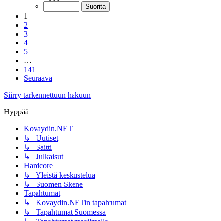
1
2
3
4
5
…
141
Seuraava
Siirry tarkennettuun hakuun
Hyppää
Kovaydin.NET
↳ Uutiset
↳ Saitti
↳ Julkaisut
Hardcore
↳ Yleistä keskustelua
↳ Suomen Skene
Tapahtumat
↳ Kovaydin.NETin tapahtumat
↳ Tapahtumat Suomessa