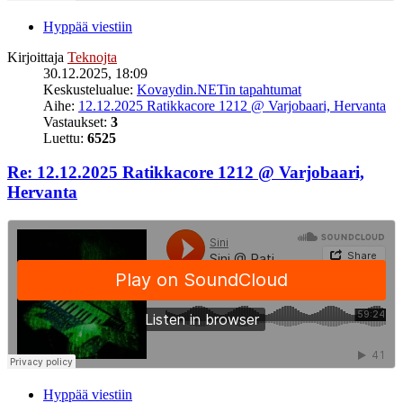
Hyppää viestiin
Kirjoittaja
Teknojta
30.12.2025, 18:09
Keskustelualue:
Kovaydin.NETin tapahtumat
Aihe:
12.12.2025 Ratikkacore 1212 @ Varjobaari, Hervanta
Vastaukset:
3
Luettu:
6525
Re: 12.12.2025 Ratikkacore 1212 @ Varjobaari,
Hervanta
Hyppää viestiin