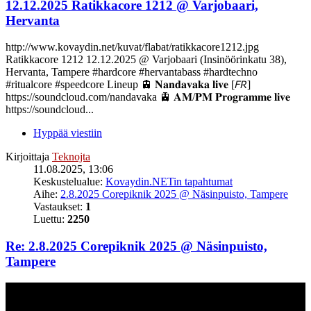
12.12.2025 Ratikkacore 1212 @ Varjobaari,
Hervanta
http://www.kovaydin.net/kuvat/flabat/ratikkacore1212.jpg
Ratikkacore 1212 12.12.2025 @ Varjobaari (Insinöörinkatu 38),
Hervanta, Tampere #hardcore #hervantabass #hardtechno
#ritualcore #speedcore Lineup 🚊 𝐍𝐚𝐧𝐝𝐚𝐯𝐚𝐤𝐚 𝐥𝐢𝐯𝐞 [𝘍𝘙]
https://soundcloud.com/nandavaka 🚊 𝐀𝐌/𝐏𝐌 𝐏𝐫𝐨𝐠𝐫𝐚𝐦𝐦𝐞 𝐥𝐢𝐯𝐞
https://soundcloud...
Hyppää viestiin
Kirjoittaja
Teknojta
11.08.2025, 13:06
Keskustelualue:
Kovaydin.NETin tapahtumat
Aihe:
2.8.2025 Corepiknik 2025 @ Näsinpuisto, Tampere
Vastaukset:
1
Luettu:
2250
Re: 2.8.2025 Corepiknik 2025 @ Näsinpuisto,
Tampere