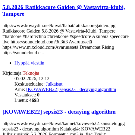
5.8.2026 Ratikkacore Gaiden @ Vastavirta-klubi,
Tampere
http://www.kovaydin.net/kuvat/flabat/ratikkacoregaiden.jpg
Ratikkacore Gaiden 5.8.2026 @ Vastavirta-Klubi, Tampere
#hardcore #hardtechno #breakcore #speedcore Akubara speedcore
live https://soundcloud.com/3tt3tt3 Avaruussetä
https://www.mixcloud.com/Avaruussetä Dreamcoat Rising
https://soundcloud.c...
Hyppää viestiin
Kirjoittaja
Teknojta
05.02.2026, 12:12
Keskustelualue:
Julkaisut
Aihe:
[KOVAWEB22] sepsis23 - decaying algorithm
Vastaukset:
0
Luettu:
4693
[KOVAWEB22] sepsis23 - decaying algorithm
http://www.kovaydin.net/kuvat/kannet/kovaweb22-kansi-etu.jpg
sepsis23 - decaying algorithm Katalogi#: KOVAWEB22
Julkaisupäivä: 5.2.2026 Formaatti: .mp3 ja .flac Tyylit: