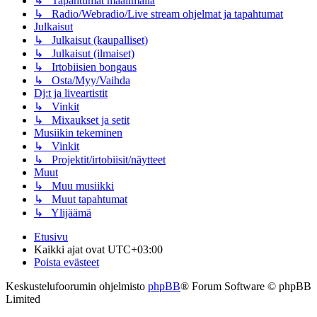
↳ Tapahtumat maailmalla
↳ Radio/Webradio/Live stream ohjelmat ja tapahtumat
Julkaisut
↳ Julkaisut (kaupalliset)
↳ Julkaisut (ilmaiset)
↳ Irtobiisien bongaus
↳ Osta/Myy/Vaihda
Dj:t ja liveartistit
↳ Vinkit
↳ Mixaukset ja setit
Musiikin tekeminen
↳ Vinkit
↳ Projektit/irtobiisit/näytteet
Muut
↳ Muu musiikki
↳ Muut tapahtumat
↳ Ylijäämä
Etusivu
Kaikki ajat ovat
UTC+03:00
Poista evästeet
Keskustelufoorumin ohjelmisto
phpBB
® Forum Software © phpBB
Limited