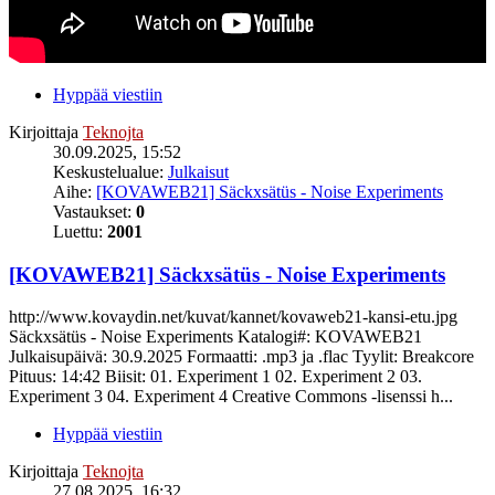
Hyppää viestiin
Kirjoittaja
Teknojta
30.09.2025, 15:52
Keskustelualue:
Julkaisut
Aihe:
[KOVAWEB21] Säckxsätüs - Noise Experiments
Vastaukset:
0
Luettu:
2001
[KOVAWEB21] Säckxsätüs - Noise Experiments
http://www.kovaydin.net/kuvat/kannet/kovaweb21-kansi-etu.jpg
Säckxsätüs - Noise Experiments Katalogi#: KOVAWEB21
Julkaisupäivä: 30.9.2025 Formaatti: .mp3 ja .flac Tyylit: Breakcore
Pituus: 14:42 Biisit: 01. Experiment 1 02. Experiment 2 03.
Experiment 3 04. Experiment 4 Creative Commons -lisenssi h...
Hyppää viestiin
Kirjoittaja
Teknojta
27.08.2025, 16:32