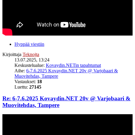
Hyppää viestiin
Kirjoittaja
Teknojta
13.07.2025, 13:24
Keskustelualue:
Kovaydin.NETin tapahtumat
Aihe:
6-7.6.2025 Kovaydin.NET 20v @ Varjobaari &
Muovitehdas, Tampere
Vastaukset:
18
Luettu:
27145
Re: 6-7.6.2025 Kovaydin.NET 20v @ Varjobaari &
Muovitehdas, Tampere