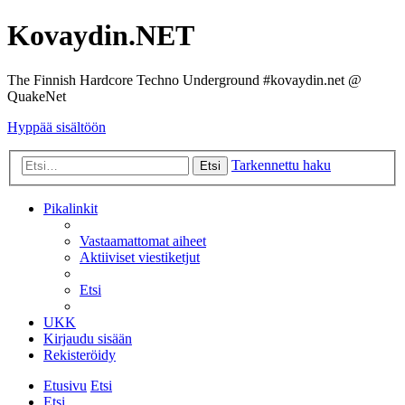
Kovaydin.NET
The Finnish Hardcore Techno Underground #kovaydin.net @
QuakeNet
Hyppää sisältöön
Tarkennettu haku
Etsi
Pikalinkit
Vastaamattomat aiheet
Aktiiviset viestiketjut
Etsi
UKK
Kirjaudu sisään
Rekisteröidy
Etusivu
Etsi
Etsi