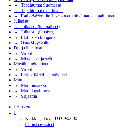
↳ Tapahtumat Suomessa
↳ Tapahtumat maailmalla
↳ Radio/Webradio/Live stream ohjelmat ja tapahtumat
Julkaisut
↳ Julkaisut (kaupalliset)
↳ Julkaisut (ilmaiset)
↳ Irtobiisien bongaus
↳ Osta/Myy/Vaihda
Dj:t ja liveartistit
↳ Vinkit
↳ Mixaukset ja setit
Musiikin tekeminen
↳ Vinkit
↳ Projektit/irtobiisit/näytteet
Muut
↳ Muu musiikki
↳ Muut tapahtumat
↳ Ylijäämä
Etusivu
Kaikki ajat ovat
UTC+03:00
Poista evästeet