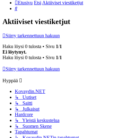
Etusivu
Etsi
Aktiiviset viestiketjut
Etsi
Aktiiviset viestiketjut
Siirry tarkennettuun hakuun
Haku löysi 0 tulosta • Sivu
1
/
1
Ei löytynyt.
Haku löysi 0 tulosta • Sivu
1
/
1
Siirry tarkennettuun hakuun
Hyppää
Kovaydin.NET
↳ Uutiset
↳ Saitti
↳ Julkaisut
Hardcore
↳ Yleistä keskustelua
↳ Suomen Skene
Tapahtumat
↳ Kovaydin.NETin tapahtumat