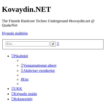
Kovaydin.NET
The Finnish Hardcore Techno Underground #kovaydin.net @
QuakeNet
Hyppää sisältöön
Tarkennettu
Etsi
haku
Pikalinkit
Vastaamattomat aiheet
Aktiiviset viestiketjut
Etsi
UKK
Kirjaudu sisään
Rekisteröidy