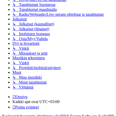
↳ Tapahtumat Suomessa
↳ Tapahtumat maailmalla
↳ Radio/Webradio/Live stream ohjelmat ja tapahtumat
Julkaisut
↳ Julkaisut (kaupalliset)
↳ Julkaisut (ilmaiset)
↳ Irtobiisien bongaus
↳ Osta/Myy/Vaihda
Dj:t ja liveartistit
↳ Vinkit
↳ Mixaukset ja setit
Musiikin tekeminen
↳ Vinkit
↳ Projektit/irtobiisit/näytteet
Muut
↳ Muu musiikki
↳ Muut tapahtumat
↳ Ylijäämä
Etusivu
Kaikki ajat ovat
UTC+03:00
Poista evästeet