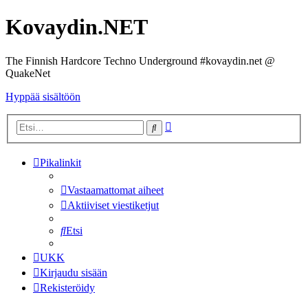
Kovaydin.NET
The Finnish Hardcore Techno Underground #kovaydin.net @
QuakeNet
Hyppää sisältöön
Tarkennettu
Etsi
haku
Pikalinkit
Vastaamattomat aiheet
Aktiiviset viestiketjut
Etsi
UKK
Kirjaudu sisään
Rekisteröidy