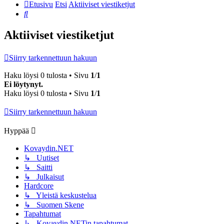
Etusivu
Etsi
Aktiiviset viestiketjut
Etsi
Aktiiviset viestiketjut
Siirry tarkennettuun hakuun
Haku löysi 0 tulosta • Sivu
1
/
1
Ei löytynyt.
Haku löysi 0 tulosta • Sivu
1
/
1
Siirry tarkennettuun hakuun
Hyppää
Kovaydin.NET
↳ Uutiset
↳ Saitti
↳ Julkaisut
Hardcore
↳ Yleistä keskustelua
↳ Suomen Skene
Tapahtumat
↳ Kovaydin.NETin tapahtumat