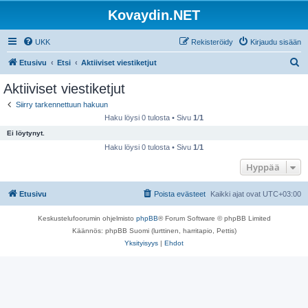
Kovaydin.NET
UKK
Rekisteröidy
Kirjaudu sisään
E
Etusivu
Etsi
Aktiiviset viestiketjut
t
Aktiiviset viestiketjut
s
Siirry tarkennettuun hakuun
i
Haku löysi 0 tulosta • Sivu
1
/
1
Ei löytynyt.
Haku löysi 0 tulosta • Sivu
1
/
1
Hyppää
Etusivu
Poista evästeet
Kaikki ajat ovat
UTC+03:00
Keskustelufoorumin ohjelmisto
phpBB
® Forum Software © phpBB Limited
Käännös: phpBB Suomi (lurttinen, harritapio, Pettis)
Yksityisyys
|
Ehdot