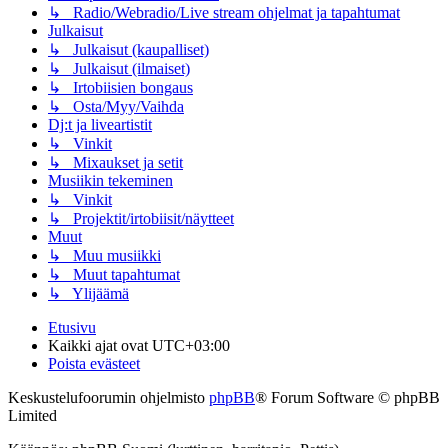
↳ Radio/Webradio/Live stream ohjelmat ja tapahtumat
Julkaisut
↳ Julkaisut (kaupalliset)
↳ Julkaisut (ilmaiset)
↳ Irtobiisien bongaus
↳ Osta/Myy/Vaihda
Dj:t ja liveartistit
↳ Vinkit
↳ Mixaukset ja setit
Musiikin tekeminen
↳ Vinkit
↳ Projektit/irtobiisit/näytteet
Muut
↳ Muu musiikki
↳ Muut tapahtumat
↳ Ylijäämä
Etusivu
Kaikki ajat ovat
UTC+03:00
Poista evästeet
Keskustelufoorumin ohjelmisto
phpBB
® Forum Software © phpBB
Limited