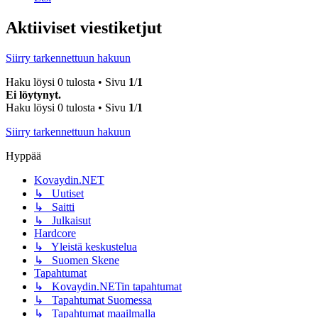
Aktiiviset viestiketjut
Siirry tarkennettuun hakuun
Haku löysi 0 tulosta • Sivu
1
/
1
Ei löytynyt.
Haku löysi 0 tulosta • Sivu
1
/
1
Siirry tarkennettuun hakuun
Hyppää
Kovaydin.NET
↳ Uutiset
↳ Saitti
↳ Julkaisut
Hardcore
↳ Yleistä keskustelua
↳ Suomen Skene
Tapahtumat
↳ Kovaydin.NETin tapahtumat
↳ Tapahtumat Suomessa
↳ Tapahtumat maailmalla