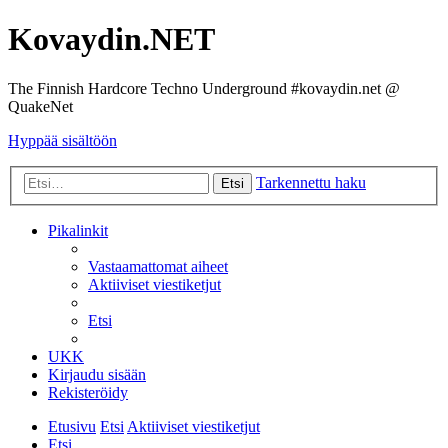
Kovaydin.NET
The Finnish Hardcore Techno Underground #kovaydin.net @
QuakeNet
Hyppää sisältöön
Tarkennettu haku
Etsi
Pikalinkit
Vastaamattomat aiheet
Aktiiviset viestiketjut
Etsi
UKK
Kirjaudu sisään
Rekisteröidy
Etusivu
Etsi
Aktiiviset viestiketjut
Etsi