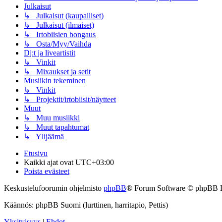
Julkaisut
↳ Julkaisut (kaupalliset)
↳ Julkaisut (ilmaiset)
↳ Irtobiisien bongaus
↳ Osta/Myy/Vaihda
Dj:t ja liveartistit
↳ Vinkit
↳ Mixaukset ja setit
Musiikin tekeminen
↳ Vinkit
↳ Projektit/irtobiisit/näytteet
Muut
↳ Muu musiikki
↳ Muut tapahtumat
↳ Ylijäämä
Etusivu
Kaikki ajat ovat
UTC+03:00
Poista evästeet
Keskustelufoorumin ohjelmisto
phpBB
® Forum Software © phpBB 
Käännös: phpBB Suomi (lurttinen, harritapio, Pettis)
Yksityisyys
|
Ehdot