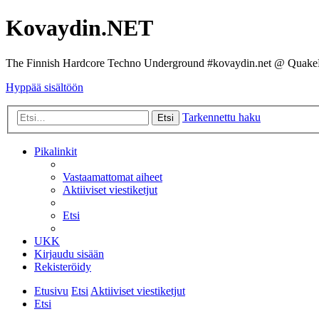
Kovaydin.NET
The Finnish Hardcore Techno Underground #kovaydin.net @ Quake
Hyppää sisältöön
Tarkennettu haku
Etsi
Pikalinkit
Vastaamattomat aiheet
Aktiiviset viestiketjut
Etsi
UKK
Kirjaudu sisään
Rekisteröidy
Etusivu
Etsi
Aktiiviset viestiketjut
Etsi