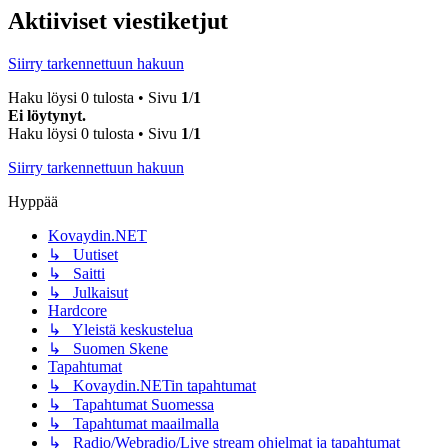
Aktiiviset viestiketjut
Siirry tarkennettuun hakuun
Haku löysi 0 tulosta • Sivu
1
/
1
Ei löytynyt.
Haku löysi 0 tulosta • Sivu
1
/
1
Siirry tarkennettuun hakuun
Hyppää
Kovaydin.NET
↳ Uutiset
↳ Saitti
↳ Julkaisut
Hardcore
↳ Yleistä keskustelua
↳ Suomen Skene
Tapahtumat
↳ Kovaydin.NETin tapahtumat
↳ Tapahtumat Suomessa
↳ Tapahtumat maailmalla
↳ Radio/Webradio/Live stream ohjelmat ja tapahtumat