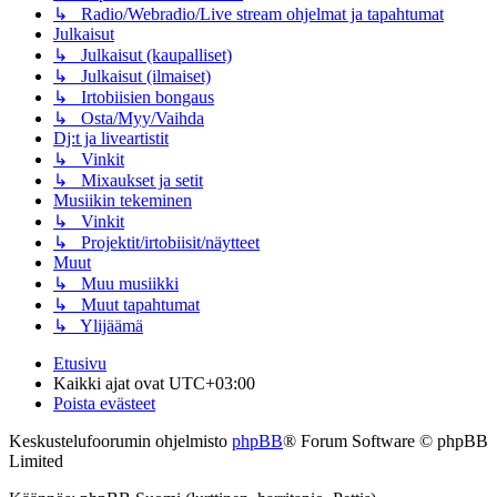
↳ Radio/Webradio/Live stream ohjelmat ja tapahtumat
Julkaisut
↳ Julkaisut (kaupalliset)
↳ Julkaisut (ilmaiset)
↳ Irtobiisien bongaus
↳ Osta/Myy/Vaihda
Dj:t ja liveartistit
↳ Vinkit
↳ Mixaukset ja setit
Musiikin tekeminen
↳ Vinkit
↳ Projektit/irtobiisit/näytteet
Muut
↳ Muu musiikki
↳ Muut tapahtumat
↳ Ylijäämä
Etusivu
Kaikki ajat ovat
UTC+03:00
Poista evästeet
Keskustelufoorumin ohjelmisto
phpBB
® Forum Software © phpBB
Limited