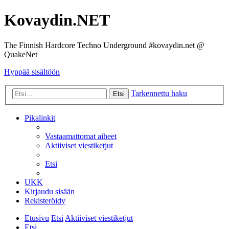
Kovaydin.NET
The Finnish Hardcore Techno Underground #kovaydin.net @
QuakeNet
Hyppää sisältöön
Tarkennettu haku
Etsi
Pikalinkit
Vastaamattomat aiheet
Aktiiviset viestiketjut
Etsi
UKK
Kirjaudu sisään
Rekisteröidy
Etusivu
Etsi
Aktiiviset viestiketjut
Etsi