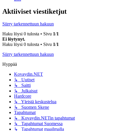
Aktiiviset viestiketjut
Siirry tarkennettuun hakuun
Haku löysi 0 tulosta • Sivu
1
/
1
Ei löytynyt.
Haku löysi 0 tulosta • Sivu
1
/
1
Siirry tarkennettuun hakuun
Hyppää
Kovaydin.NET
↳ Uutiset
↳ Saitti
↳ Julkaisut
Hardcore
↳ Yleistä keskustelua
↳ Suomen Skene
Tapahtumat
↳ Kovaydin.NETin tapahtumat
↳ Tapahtumat Suomessa
↳ Tapahtumat maailmalla