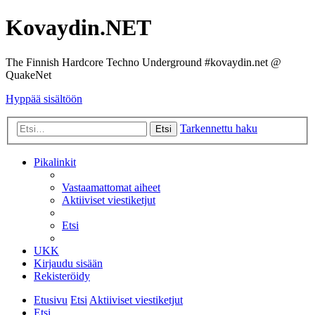
Kovaydin.NET
The Finnish Hardcore Techno Underground #kovaydin.net @
QuakeNet
Hyppää sisältöön
Tarkennettu haku
Etsi
Pikalinkit
Vastaamattomat aiheet
Aktiiviset viestiketjut
Etsi
UKK
Kirjaudu sisään
Rekisteröidy
Etusivu
Etsi
Aktiiviset viestiketjut
Etsi