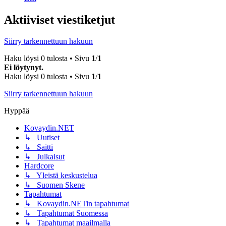
Aktiiviset viestiketjut
Siirry tarkennettuun hakuun
Haku löysi 0 tulosta • Sivu
1
/
1
Ei löytynyt.
Haku löysi 0 tulosta • Sivu
1
/
1
Siirry tarkennettuun hakuun
Hyppää
Kovaydin.NET
↳ Uutiset
↳ Saitti
↳ Julkaisut
Hardcore
↳ Yleistä keskustelua
↳ Suomen Skene
Tapahtumat
↳ Kovaydin.NETin tapahtumat
↳ Tapahtumat Suomessa
↳ Tapahtumat maailmalla