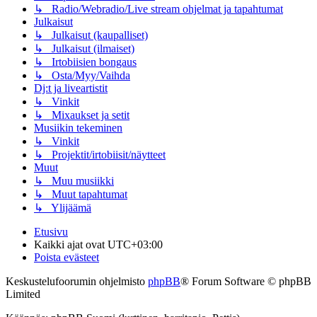
↳ Radio/Webradio/Live stream ohjelmat ja tapahtumat
Julkaisut
↳ Julkaisut (kaupalliset)
↳ Julkaisut (ilmaiset)
↳ Irtobiisien bongaus
↳ Osta/Myy/Vaihda
Dj:t ja liveartistit
↳ Vinkit
↳ Mixaukset ja setit
Musiikin tekeminen
↳ Vinkit
↳ Projektit/irtobiisit/näytteet
Muut
↳ Muu musiikki
↳ Muut tapahtumat
↳ Ylijäämä
Etusivu
Kaikki ajat ovat
UTC+03:00
Poista evästeet
Keskustelufoorumin ohjelmisto
phpBB
® Forum Software © phpBB
Limited