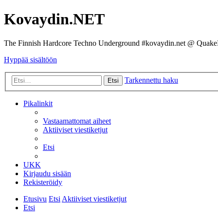
Kovaydin.NET
The Finnish Hardcore Techno Underground #kovaydin.net @ Quake
Hyppää sisältöön
Tarkennettu haku
Etsi
Pikalinkit
Vastaamattomat aiheet
Aktiiviset viestiketjut
Etsi
UKK
Kirjaudu sisään
Rekisteröidy
Etusivu
Etsi
Aktiiviset viestiketjut
Etsi