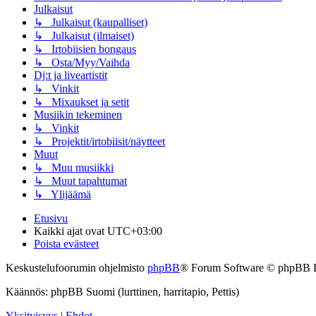
Julkaisut
↳ Julkaisut (kaupalliset)
↳ Julkaisut (ilmaiset)
↳ Irtobiisien bongaus
↳ Osta/Myy/Vaihda
Dj:t ja liveartistit
↳ Vinkit
↳ Mixaukset ja setit
Musiikin tekeminen
↳ Vinkit
↳ Projektit/irtobiisit/näytteet
Muut
↳ Muu musiikki
↳ Muut tapahtumat
↳ Ylijäämä
Etusivu
Kaikki ajat ovat
UTC+03:00
Poista evästeet
Keskustelufoorumin ohjelmisto
phpBB
® Forum Software © phpBB 
Käännös: phpBB Suomi (lurttinen, harritapio, Pettis)
Yksityisyys
|
Ehdot