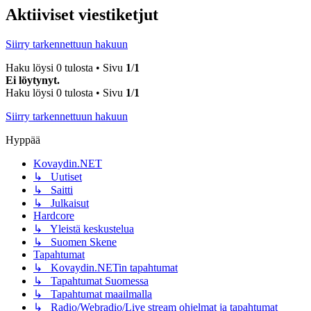
Aktiiviset viestiketjut
Siirry tarkennettuun hakuun
Haku löysi 0 tulosta • Sivu
1
/
1
Ei löytynyt.
Haku löysi 0 tulosta • Sivu
1
/
1
Siirry tarkennettuun hakuun
Hyppää
Kovaydin.NET
↳ Uutiset
↳ Saitti
↳ Julkaisut
Hardcore
↳ Yleistä keskustelua
↳ Suomen Skene
Tapahtumat
↳ Kovaydin.NETin tapahtumat
↳ Tapahtumat Suomessa
↳ Tapahtumat maailmalla
↳ Radio/Webradio/Live stream ohjelmat ja tapahtumat