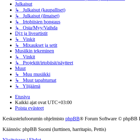
Julkaisut
↳ Julkaisut (kaupalliset)
↳ Julkaisut (ilmaiset)
↳ Irtobiisien bongaus
↳ Osta/Myy/Vaihda
Dj:t ja liveartistit
↳ Vinkit
↳ Mixaukset ja setit
Musiikin tekeminen
↳ Vinkit
↳ Projektit/irtobiisit/näytteet
Muut
↳ Muu musiikki
↳ Muut tapahtumat
↳ Ylijäämä
Etusivu
Kaikki ajat ovat
UTC+03:00
Poista evästeet
Keskustelufoorumin ohjelmisto
phpBB
® Forum Software © phpBB 
Käännös: phpBB Suomi (lurttinen, harritapio, Pettis)
Yksityisyys
|
Ehdot