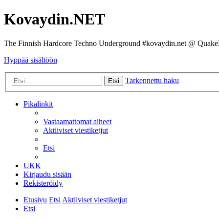
Kovaydin.NET
The Finnish Hardcore Techno Underground #kovaydin.net @ Quake
Hyppää sisältöön
Tarkennettu haku
Etsi
Pikalinkit
Vastaamattomat aiheet
Aktiiviset viestiketjut
Etsi
UKK
Kirjaudu sisään
Rekisteröidy
Etusivu
Etsi
Aktiiviset viestiketjut
Etsi