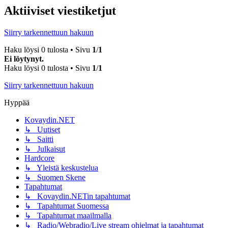
Aktiiviset viestiketjut
Siirry tarkennettuun hakuun
Haku löysi 0 tulosta • Sivu
1
/
1
Ei löytynyt.
Haku löysi 0 tulosta • Sivu
1
/
1
Siirry tarkennettuun hakuun
Hyppää
Kovaydin.NET
↳ Uutiset
↳ Saitti
↳ Julkaisut
Hardcore
↳ Yleistä keskustelua
↳ Suomen Skene
Tapahtumat
↳ Kovaydin.NETin tapahtumat
↳ Tapahtumat Suomessa
↳ Tapahtumat maailmalla
↳ Radio/Webradio/Live stream ohjelmat ja tapahtumat