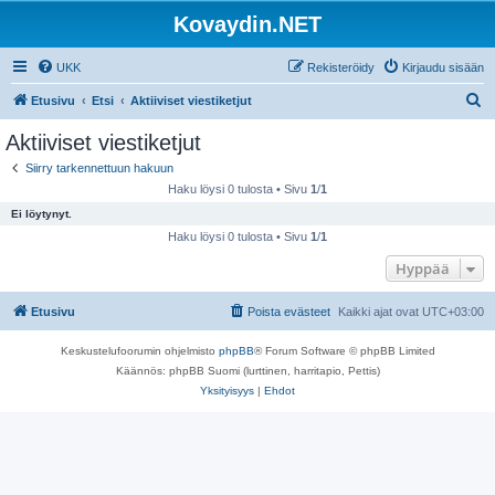
Kovaydin.NET
UKK
Rekisteröidy
Kirjaudu sisään
E
Etusivu
Etsi
Aktiiviset viestiketjut
t
Aktiiviset viestiketjut
s
Siirry tarkennettuun hakuun
i
Haku löysi 0 tulosta • Sivu
1
/
1
Ei löytynyt.
Haku löysi 0 tulosta • Sivu
1
/
1
Hyppää
Etusivu
Poista evästeet
Kaikki ajat ovat
UTC+03:00
Keskustelufoorumin ohjelmisto
phpBB
® Forum Software © phpBB Limited
Käännös: phpBB Suomi (lurttinen, harritapio, Pettis)
Yksityisyys
|
Ehdot