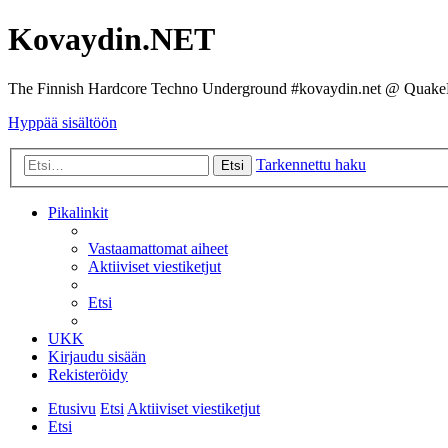
Kovaydin.NET
The Finnish Hardcore Techno Underground #kovaydin.net @ Quake
Hyppää sisältöön
Tarkennettu haku
Etsi
Pikalinkit
Vastaamattomat aiheet
Aktiiviset viestiketjut
Etsi
UKK
Kirjaudu sisään
Rekisteröidy
Etusivu
Etsi
Aktiiviset viestiketjut
Etsi