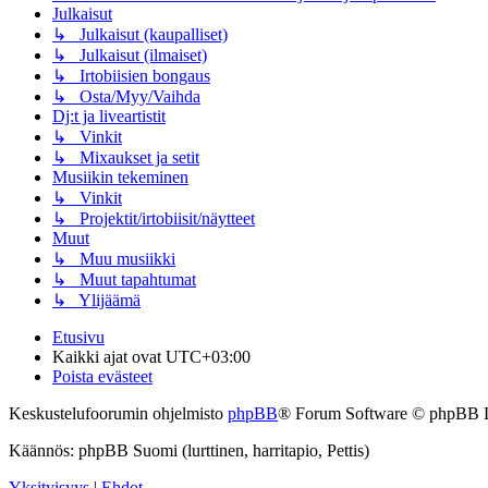
Julkaisut
↳ Julkaisut (kaupalliset)
↳ Julkaisut (ilmaiset)
↳ Irtobiisien bongaus
↳ Osta/Myy/Vaihda
Dj:t ja liveartistit
↳ Vinkit
↳ Mixaukset ja setit
Musiikin tekeminen
↳ Vinkit
↳ Projektit/irtobiisit/näytteet
Muut
↳ Muu musiikki
↳ Muut tapahtumat
↳ Ylijäämä
Etusivu
Kaikki ajat ovat
UTC+03:00
Poista evästeet
Keskustelufoorumin ohjelmisto
phpBB
® Forum Software © phpBB 
Käännös: phpBB Suomi (lurttinen, harritapio, Pettis)
Yksityisyys
|
Ehdot