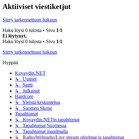
Aktiiviset viestiketjut
Siirry tarkennettuun hakuun
Haku löysi 0 tulosta • Sivu
1
/
1
Ei löytynyt.
Haku löysi 0 tulosta • Sivu
1
/
1
Siirry tarkennettuun hakuun
Hyppää
Kovaydin.NET
↳ Uutiset
↳ Saitti
↳ Julkaisut
Hardcore
↳ Yleistä keskustelua
↳ Suomen Skene
Tapahtumat
↳ Kovaydin.NETin tapahtumat
↳ Tapahtumat Suomessa
↳ Tapahtumat maailmalla
↳ Radio/Webradio/Live stream ohjelmat ja tapahtumat