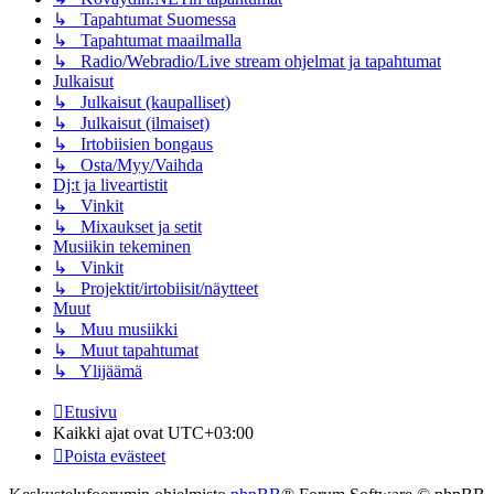
↳ Tapahtumat Suomessa
↳ Tapahtumat maailmalla
↳ Radio/Webradio/Live stream ohjelmat ja tapahtumat
Julkaisut
↳ Julkaisut (kaupalliset)
↳ Julkaisut (ilmaiset)
↳ Irtobiisien bongaus
↳ Osta/Myy/Vaihda
Dj:t ja liveartistit
↳ Vinkit
↳ Mixaukset ja setit
Musiikin tekeminen
↳ Vinkit
↳ Projektit/irtobiisit/näytteet
Muut
↳ Muu musiikki
↳ Muut tapahtumat
↳ Ylijäämä
Etusivu
Kaikki ajat ovat
UTC+03:00
Poista evästeet