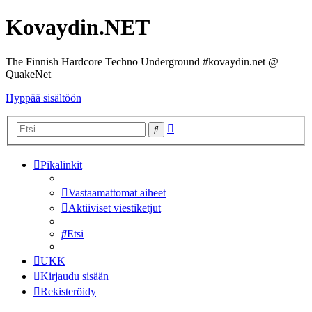
Kovaydin.NET
The Finnish Hardcore Techno Underground #kovaydin.net @
QuakeNet
Hyppää sisältöön
Tarkennettu
Etsi
haku
Pikalinkit
Vastaamattomat aiheet
Aktiiviset viestiketjut
Etsi
UKK
Kirjaudu sisään
Rekisteröidy