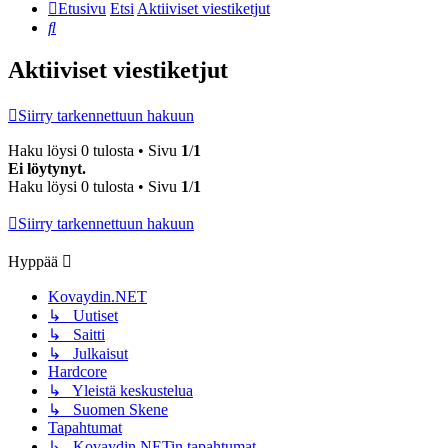
Etusivu
Etsi
Aktiiviset viestiketjut
Etsi
Aktiiviset viestiketjut
Siirry tarkennettuun hakuun
Haku löysi 0 tulosta • Sivu
1
/
1
Ei löytynyt.
Haku löysi 0 tulosta • Sivu
1
/
1
Siirry tarkennettuun hakuun
Hyppää
Kovaydin.NET
↳ Uutiset
↳ Saitti
↳ Julkaisut
Hardcore
↳ Yleistä keskustelua
↳ Suomen Skene
Tapahtumat
↳ Kovaydin.NETin tapahtumat