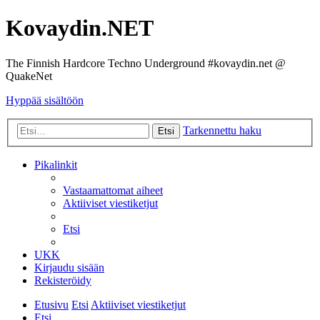
Kovaydin.NET
The Finnish Hardcore Techno Underground #kovaydin.net @
QuakeNet
Hyppää sisältöön
Tarkennettu haku
Etsi
Pikalinkit
Vastaamattomat aiheet
Aktiiviset viestiketjut
Etsi
UKK
Kirjaudu sisään
Rekisteröidy
Etusivu
Etsi
Aktiiviset viestiketjut
Etsi