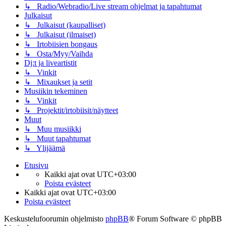
↳ Radio/Webradio/Live stream ohjelmat ja tapahtumat
Julkaisut
↳ Julkaisut (kaupalliset)
↳ Julkaisut (ilmaiset)
↳ Irtobiisien bongaus
↳ Osta/Myy/Vaihda
Dj:t ja liveartistit
↳ Vinkit
↳ Mixaukset ja setit
Musiikin tekeminen
↳ Vinkit
↳ Projektit/irtobiisit/näytteet
Muut
↳ Muu musiikki
↳ Muut tapahtumat
↳ Ylijäämä
Etusivu
Kaikki ajat ovat
UTC+03:00
Poista evästeet
Kaikki ajat ovat
UTC+03:00
Poista evästeet
Keskustelufoorumin ohjelmisto
phpBB
® Forum Software © phpBB