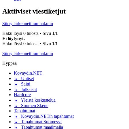
Aktiiviset viestiketjut
Siirry tarkennettuun hakuun
Haku löysi 0 tulosta • Sivu
1
/
1
Ei löytynyt.
Haku löysi 0 tulosta • Sivu
1
/
1
Siirry tarkennettuun hakuun
Hyppää
Kovaydin.NET
↳ Uutiset
↳ Saitti
↳ Julkaisut
Hardcore
↳ Yleistä keskustelua
↳ Suomen Skene
Tapahtumat
↳ Kovaydin.NETin tapahtumat
↳ Tapahtumat Suomessa
↳ Tapahtumat maailmalla