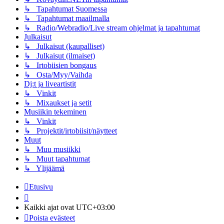
↳ Tapahtumat Suomessa
↳ Tapahtumat maailmalla
↳ Radio/Webradio/Live stream ohjelmat ja tapahtumat
Julkaisut
↳ Julkaisut (kaupalliset)
↳ Julkaisut (ilmaiset)
↳ Irtobiisien bongaus
↳ Osta/Myy/Vaihda
Dj:t ja liveartistit
↳ Vinkit
↳ Mixaukset ja setit
Musiikin tekeminen
↳ Vinkit
↳ Projektit/irtobiisit/näytteet
Muut
↳ Muu musiikki
↳ Muut tapahtumat
↳ Ylijäämä
Etusivu
Kaikki ajat ovat
UTC+03:00
Poista evästeet