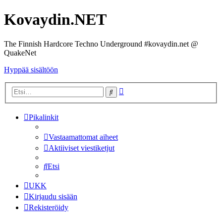
Kovaydin.NET
The Finnish Hardcore Techno Underground #kovaydin.net @
QuakeNet
Hyppää sisältöön
Tarkennettu
Etsi
haku
Pikalinkit
Vastaamattomat aiheet
Aktiiviset viestiketjut
Etsi
UKK
Kirjaudu sisään
Rekisteröidy