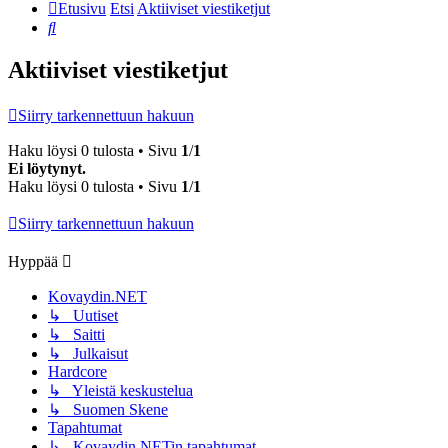
Etusivu
Etsi
Aktiiviset viestiketjut
Etsi
Aktiiviset viestiketjut
Siirry tarkennettuun hakuun
Haku löysi 0 tulosta • Sivu
1
/
1
Ei löytynyt.
Haku löysi 0 tulosta • Sivu
1
/
1
Siirry tarkennettuun hakuun
Hyppää
Kovaydin.NET
↳ Uutiset
↳ Saitti
↳ Julkaisut
Hardcore
↳ Yleistä keskustelua
↳ Suomen Skene
Tapahtumat
↳ Kovaydin.NETin tapahtumat