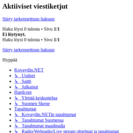
Aktiiviset viestiketjut
Siirry tarkennettuun hakuun
Haku löysi 0 tulosta • Sivu
1
/
1
Ei löytynyt.
Haku löysi 0 tulosta • Sivu
1
/
1
Siirry tarkennettuun hakuun
Hyppää
Kovaydin.NET
↳ Uutiset
↳ Saitti
↳ Julkaisut
Hardcore
↳ Yleistä keskustelua
↳ Suomen Skene
Tapahtumat
↳ Kovaydin.NETin tapahtumat
↳ Tapahtumat Suomessa
↳ Tapahtumat maailmalla
↳ Radio/Webradio/Live stream ohjelmat ja tapahtumat