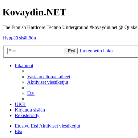
Kovaydin.NET
The Finnish Hardcore Techno Underground #kovaydin.net @ Quake
Hyppää sisältöön
Tarkennettu haku
Etsi
Pikalinkit
Vastaamattomat aiheet
Aktiiviset viestiketjut
Etsi
UKK
Kirjaudu sisään
Rekisteröidy
Etusivu
Etsi
Aktiiviset viestiketjut
Etsi