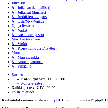
Julkaisut
↳ Julkaisut (kaupalliset)
↳ Julkaisut (ilmaiset)
↳ Irtobiisien bongaus
↳ Osta/Myy/Vaihda
Dj:t ja liveartistit
↳ Vinkit
↳ Mixaukset ja setit
Musiikin tekeminen
↳ Vinkit
↳ Projektit/irtobiisit/näytteet
Muut
↳ Muu musiikki
↳ Muut tapahtumat
↳ Ylijäämä
Etusivu
Kaikki ajat ovat
UTC+03:00
Poista evästeet
Kaikki ajat ovat
UTC+03:00
Poista evästeet
Keskustelufoorumin ohjelmisto
phpBB
® Forum Software © phpBB 