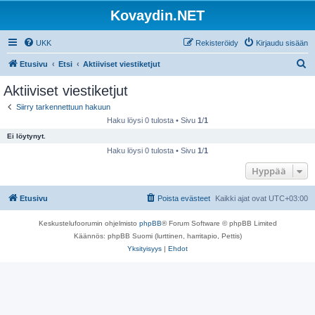
Kovaydin.NET
UKK
Rekisteröidy
Kirjaudu sisään
E
Etusivu
Etsi
Aktiiviset viestiketjut
t
Aktiiviset viestiketjut
s
Siirry tarkennettuun hakuun
i
Haku löysi 0 tulosta • Sivu
1
/
1
Ei löytynyt.
Haku löysi 0 tulosta • Sivu
1
/
1
Hyppää
Etusivu
Poista evästeet
Kaikki ajat ovat
UTC+03:00
Keskustelufoorumin ohjelmisto
phpBB
® Forum Software © phpBB Limited
Käännös: phpBB Suomi (lurttinen, harritapio, Pettis)
Yksityisyys
|
Ehdot