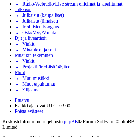
↳ Radio/Webradio/Live stream ohjelmat ja tapahtumat
Julkaisut
↳ Julkaisut (kaupalliset)
↳ Julkaisut (ilmaiset)
↳ Irtobiisien bongaus
↳ Osta/Myy/Vaihda
Dj:t ja liveartistit
↳ Vinkit
↳ Mixaukset ja setit
Musiikin tekeminen
↳ Vinkit
↳ Projektit/irtobiisit/näytteet
Muut
↳ Muu musiikki
↳ Muut tapahtumat
↳ Ylijäämä
Etusivu
Kaikki ajat ovat
UTC+03:00
Poista evästeet
Keskustelufoorumin ohjelmisto
phpBB
® Forum Software © phpBB
Limited