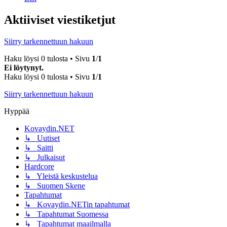
Aktiiviset viestiketjut
Siirry tarkennettuun hakuun
Haku löysi 0 tulosta • Sivu
1
/
1
Ei löytynyt.
Haku löysi 0 tulosta • Sivu
1
/
1
Siirry tarkennettuun hakuun
Hyppää
Kovaydin.NET
↳ Uutiset
↳ Saitti
↳ Julkaisut
Hardcore
↳ Yleistä keskustelua
↳ Suomen Skene
Tapahtumat
↳ Kovaydin.NETin tapahtumat
↳ Tapahtumat Suomessa
↳ Tapahtumat maailmalla