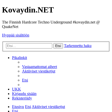
Kovaydin.NET
The Finnish Hardcore Techno Underground #kovaydin.net @
QuakeNet
Hyppää sisältöön
Tarkennettu haku
Etsi
Pikalinkit
Vastaamattomat aiheet
Aktiiviset viestiketjut
Etsi
UKK
Kirjaudu sisään
Rekisteröidy
Etusivu
Etsi
Aktiiviset viestiketjut
Etsi