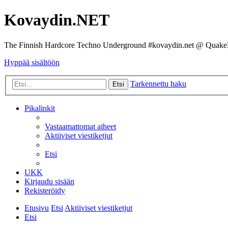
Kovaydin.NET
The Finnish Hardcore Techno Underground #kovaydin.net @ Quake
Hyppää sisältöön
Tarkennettu haku
Etsi
Pikalinkit
Vastaamattomat aiheet
Aktiiviset viestiketjut
Etsi
UKK
Kirjaudu sisään
Rekisteröidy
Etusivu
Etsi
Aktiiviset viestiketjut
Etsi