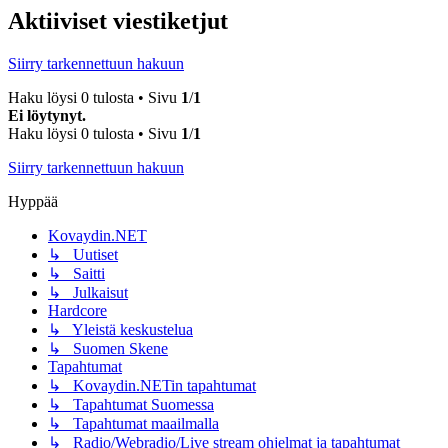
Aktiiviset viestiketjut
Siirry tarkennettuun hakuun
Haku löysi 0 tulosta • Sivu
1
/
1
Ei löytynyt.
Haku löysi 0 tulosta • Sivu
1
/
1
Siirry tarkennettuun hakuun
Hyppää
Kovaydin.NET
↳ Uutiset
↳ Saitti
↳ Julkaisut
Hardcore
↳ Yleistä keskustelua
↳ Suomen Skene
Tapahtumat
↳ Kovaydin.NETin tapahtumat
↳ Tapahtumat Suomessa
↳ Tapahtumat maailmalla
↳ Radio/Webradio/Live stream ohjelmat ja tapahtumat