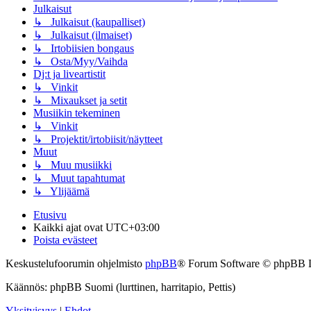
Julkaisut
↳ Julkaisut (kaupalliset)
↳ Julkaisut (ilmaiset)
↳ Irtobiisien bongaus
↳ Osta/Myy/Vaihda
Dj:t ja liveartistit
↳ Vinkit
↳ Mixaukset ja setit
Musiikin tekeminen
↳ Vinkit
↳ Projektit/irtobiisit/näytteet
Muut
↳ Muu musiikki
↳ Muut tapahtumat
↳ Ylijäämä
Etusivu
Kaikki ajat ovat
UTC+03:00
Poista evästeet
Keskustelufoorumin ohjelmisto
phpBB
® Forum Software © phpBB 
Käännös: phpBB Suomi (lurttinen, harritapio, Pettis)
Yksityisyys
|
Ehdot