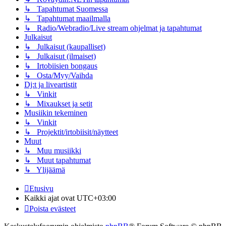
↳ Tapahtumat Suomessa
↳ Tapahtumat maailmalla
↳ Radio/Webradio/Live stream ohjelmat ja tapahtumat
Julkaisut
↳ Julkaisut (kaupalliset)
↳ Julkaisut (ilmaiset)
↳ Irtobiisien bongaus
↳ Osta/Myy/Vaihda
Dj:t ja liveartistit
↳ Vinkit
↳ Mixaukset ja setit
Musiikin tekeminen
↳ Vinkit
↳ Projektit/irtobiisit/näytteet
Muut
↳ Muu musiikki
↳ Muut tapahtumat
↳ Ylijäämä
Etusivu
Kaikki ajat ovat
UTC+03:00
Poista evästeet