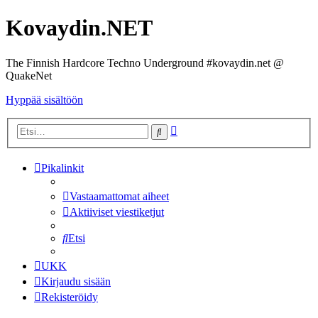
Kovaydin.NET
The Finnish Hardcore Techno Underground #kovaydin.net @
QuakeNet
Hyppää sisältöön
Tarkennettu
Etsi
haku
Pikalinkit
Vastaamattomat aiheet
Aktiiviset viestiketjut
Etsi
UKK
Kirjaudu sisään
Rekisteröidy