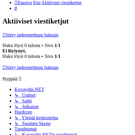
Etusivu
Etsi
Aktiiviset viestiketjut
Etsi
Aktiiviset viestiketjut
Siirry tarkennettuun hakuun
Haku löysi 0 tulosta • Sivu
1
/
1
Ei löytynyt.
Haku löysi 0 tulosta • Sivu
1
/
1
Siirry tarkennettuun hakuun
Hyppää
Kovaydin.NET
↳ Uutiset
↳ Saitti
↳ Julkaisut
Hardcore
↳ Yleistä keskustelua
↳ Suomen Skene
Tapahtumat
↳ Kovaydin.NETin tapahtumat