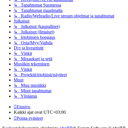
↳ Tapahtumat Suomessa
↳ Tapahtumat maailmalla
↳ Radio/Webradio/Live stream ohjelmat ja tapahtumat
Julkaisut
↳ Julkaisut (kaupalliset)
↳ Julkaisut (ilmaiset)
↳ Irtobiisien bongaus
↳ Osta/Myy/Vaihda
Dj:t ja liveartistit
↳ Vinkit
↳ Mixaukset ja setit
Musiikin tekeminen
↳ Vinkit
↳ Projektit/irtobiisit/näytteet
Muut
↳ Muu musiikki
↳ Muut tapahtumat
↳ Ylijäämä
Etusivu
Kaikki ajat ovat
UTC+03:00
Poista evästeet