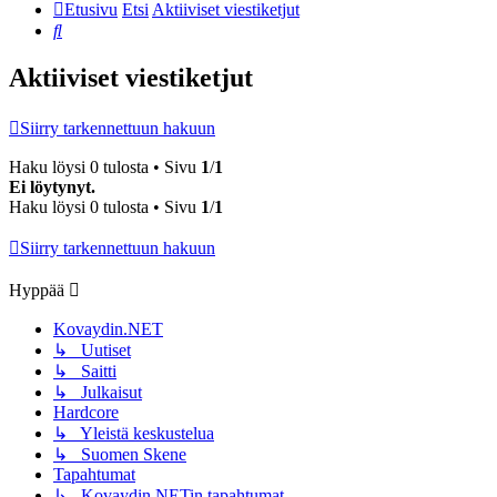
Etusivu
Etsi
Aktiiviset viestiketjut
Etsi
Aktiiviset viestiketjut
Siirry tarkennettuun hakuun
Haku löysi 0 tulosta • Sivu
1
/
1
Ei löytynyt.
Haku löysi 0 tulosta • Sivu
1
/
1
Siirry tarkennettuun hakuun
Hyppää
Kovaydin.NET
↳ Uutiset
↳ Saitti
↳ Julkaisut
Hardcore
↳ Yleistä keskustelua
↳ Suomen Skene
Tapahtumat
↳ Kovaydin.NETin tapahtumat