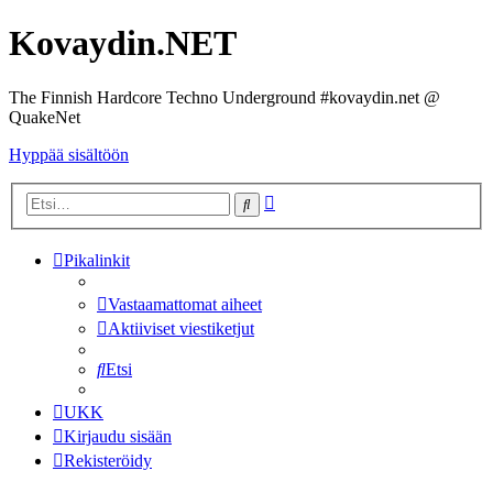
Kovaydin.NET
The Finnish Hardcore Techno Underground #kovaydin.net @
QuakeNet
Hyppää sisältöön
Tarkennettu
Etsi
haku
Pikalinkit
Vastaamattomat aiheet
Aktiiviset viestiketjut
Etsi
UKK
Kirjaudu sisään
Rekisteröidy