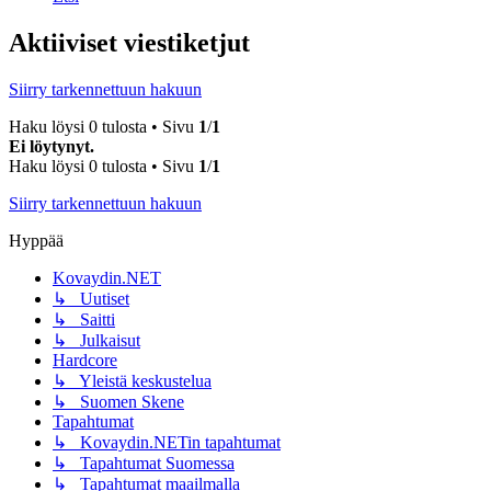
Aktiiviset viestiketjut
Siirry tarkennettuun hakuun
Haku löysi 0 tulosta • Sivu
1
/
1
Ei löytynyt.
Haku löysi 0 tulosta • Sivu
1
/
1
Siirry tarkennettuun hakuun
Hyppää
Kovaydin.NET
↳ Uutiset
↳ Saitti
↳ Julkaisut
Hardcore
↳ Yleistä keskustelua
↳ Suomen Skene
Tapahtumat
↳ Kovaydin.NETin tapahtumat
↳ Tapahtumat Suomessa
↳ Tapahtumat maailmalla