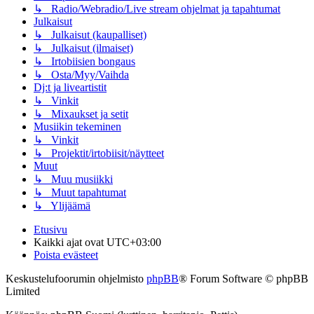
↳ Radio/Webradio/Live stream ohjelmat ja tapahtumat
Julkaisut
↳ Julkaisut (kaupalliset)
↳ Julkaisut (ilmaiset)
↳ Irtobiisien bongaus
↳ Osta/Myy/Vaihda
Dj:t ja liveartistit
↳ Vinkit
↳ Mixaukset ja setit
Musiikin tekeminen
↳ Vinkit
↳ Projektit/irtobiisit/näytteet
Muut
↳ Muu musiikki
↳ Muut tapahtumat
↳ Ylijäämä
Etusivu
Kaikki ajat ovat
UTC+03:00
Poista evästeet
Keskustelufoorumin ohjelmisto
phpBB
® Forum Software © phpBB
Limited