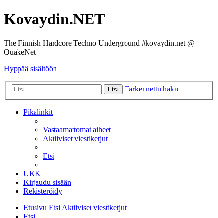
Kovaydin.NET
The Finnish Hardcore Techno Underground #kovaydin.net @
QuakeNet
Hyppää sisältöön
Tarkennettu haku
Etsi
Pikalinkit
Vastaamattomat aiheet
Aktiiviset viestiketjut
Etsi
UKK
Kirjaudu sisään
Rekisteröidy
Etusivu
Etsi
Aktiiviset viestiketjut
Etsi